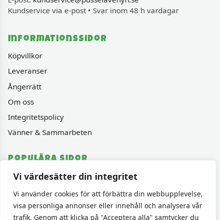
Kundservice via e-post • Svar inom 48 h vardagar
Informationssidor
Köpvillkor
Leveranser
Ångerrätt
Om oss
Integritetspolicy
Vänner & Sammarbeten
Populära sidor
Vi värdesätter din integritet
Varumärken
Fyndhörnan
Vi använder cookies för att förbättra din webbupplevelse,
visa personliga annonser eller innehåll och analysera vår
1000 bitars pussel
trafik. Genom att klicka på "Acceptera alla" samtycker du