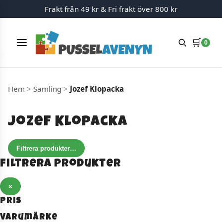
Frakt från 49 kr & Fri frakt över 800 kr
🛒
0
Meny
Hoppa till innehåll
Hem
>
Samling
>
Jozef Klopacka
Jozef Klopacka
Filtrera produkter
…
Filtrera produkter
×
Pris
Varumärke