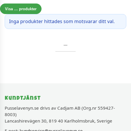
Visa
…
produkter
Inga produkter hittades som motsvarar ditt val.
—
Kundtjänst
Pusselavenyn.se drivs av Cadjam AB (Org.nr 559427-
8003)
Lancashirevägen 30, 819 40 Karlholmsbruk, Sverige
E-post:
kundservice@pusselavenyn.se