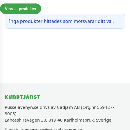
Visa
…
produkter
Inga produkter hittades som motsvarar ditt val.
—
Kundtjänst
Pusselavenyn.se drivs av Cadjam AB (Org.nr 559427-
8003)
Lancashirevägen 30, 819 40 Karlholmsbruk, Sverige
E-post:
kundservice@pusselavenyn.se