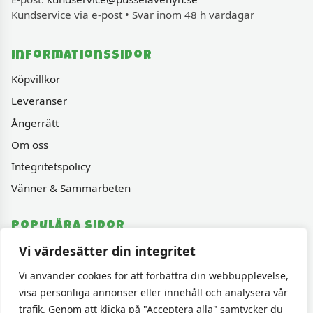
Kundservice via e-post • Svar inom 48 h vardagar
Informationssidor
Köpvillkor
Leveranser
Ångerrätt
Om oss
Integritetspolicy
Vänner & Sammarbeten
Populära sidor
Vi värdesätter din integritet
Varumärken
Fyndhörnan
Vi använder cookies för att förbättra din webbupplevelse,
visa personliga annonser eller innehåll och analysera vår
1000 bitars pussel
trafik. Genom att klicka på "Acceptera alla" samtycker du