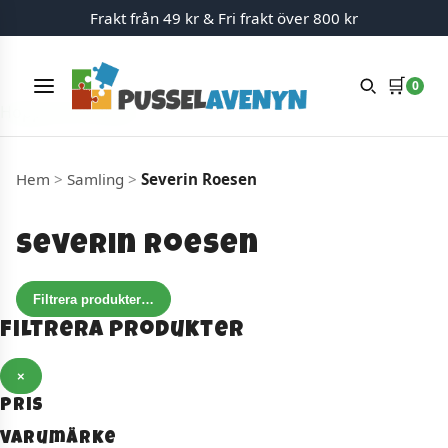
Frakt från 49 kr & Fri frakt över 800 kr
🛒
0
Meny
Hoppa till innehåll
Hem
>
Samling
>
Severin Roesen
Severin Roesen
Filtrera produkter
…
Filtrera produkter
×
Pris
Varumärke