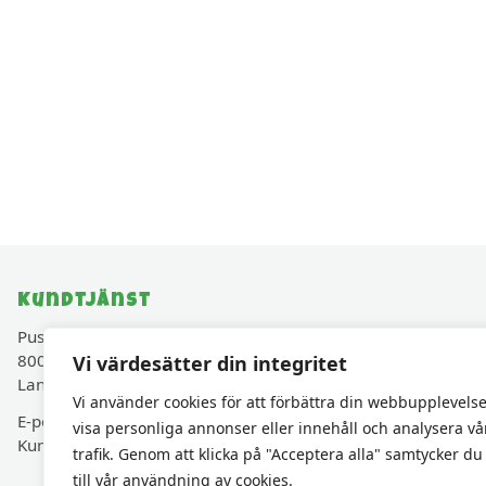
Kundtjänst
Pusselavenyn.se drivs av Cadjam AB (Org.nr 559427-
8003)
Vi värdesätter din integritet
Lancashirevägen 30, 819 40 Karlholmsbruk, Sverige
Vi använder cookies för att förbättra din webbupplevelse
E-post:
kundservice@pusselavenyn.se
visa personliga annonser eller innehåll och analysera vå
Kundservice via e-post • Svar inom 48 h vardagar
trafik. Genom att klicka på "Acceptera alla" samtycker du
till vår användning av cookies.