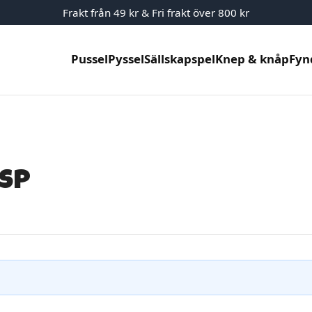
Frakt från 49 kr & Fri frakt över 800 kr
Pussel
Pyssel
Sällskapspel
Knep & knåp
Fyn
isp