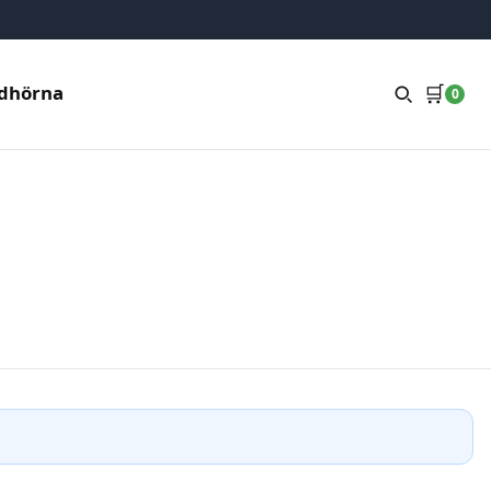
🛒
dhörna
0