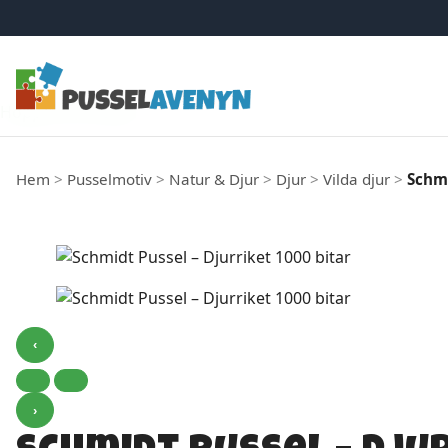
Hoppa till innehåll
Hem
>
Pusselmotiv
>
Natur & Djur
>
Djur
>
Vilda djur
>
Schmi
‹
›