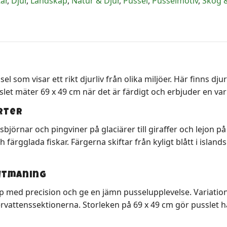
tar
,
Djur
,
Landskap
,
Natur & Djur
,
Pussel
,
Pusselmotiv
,
Skog 
sel som visar ett rikt djurliv från olika miljöer. Här finns d
slet mäter 69 x 49 cm när det är färdigt och erbjuder en v
rter
 isbjörnar och pingviner på glaciärer till giraffer och lejon 
ärgglada fiskar. Färgerna skiftar från kyligt blått i islands
 utmaning
p med precision och ge en jämn pusselupplevelse. Variation
ervattenssektionerna. Storleken på 69 x 49 cm gör pusslet h