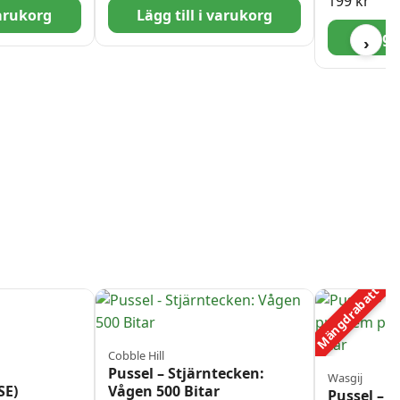
199
kr
varukorg
Lägg till i varukorg
Lägg t
›
Mängdrabatt
Cobble Hill
Pussel – Stjärntecken:
Wasgij
SE)
Vågen 500 Bitar
Pussel – W