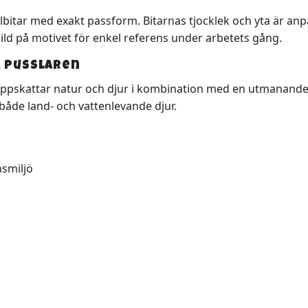
selbitar med exakt passform. Bitarnas tjocklek och yta är a
bild på motivet för enkel referens under arbetets gång.
a pusslaren
ppskattar natur och djur i kombination med en utmanande pu
både land- och vattenlevande djur.
nsmiljö