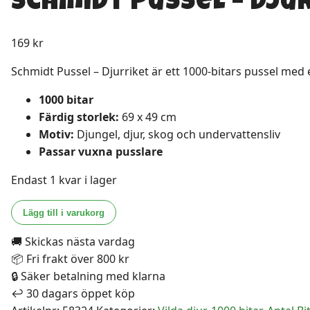
Schmidt Pussel – Dju
169
kr
Schmidt Pussel – Djurriket är ett 1000-bitars pussel med et
1000 bitar
Färdig storlek:
69 x 49 cm
Motiv:
Djungel, djur, skog och undervattensliv
Passar vuxna pusslare
Endast 1 kvar i lager
Schmidt
Lägg till i varukorg
Pussel
🚚 Skickas nästa vardag
-
📦 Fri frakt över 800 kr
Djurriket
🔒 Säker betalning med klarna
1000
↩️ 30 dagars öppet köp
bitar