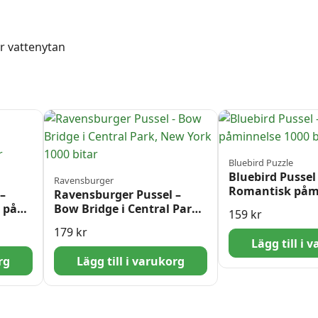
r vattenytan
Bluebird Puzzle
Bluebird Pussel
Ravensburger
Romantisk påm
–
Ravensburger Pussel –
1000 bitar
 på
Bow Bridge i Central Park,
159
kr
itar
New York 1000 bitar
179
kr
Lägg till i 
rg
Lägg till i varukorg