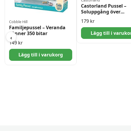
Castorland Pussel –
Soluppgång över
Castelmezzano, Itali
179
kr
Cobble Hill
1500 Bitar
Familjepussel – Veranda
Lägg till i varuko
vänner 350 bitar
‹
149
kr
Lägg till i varukorg