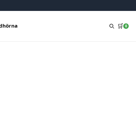
🛒
dhörna
0