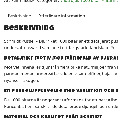
Artikelnr:
58324
Kategorier:
Vilda djur
,
1000 bitar
,
Antal Bi
mängd
Beskrivning
Ytterligare information
Beskrivning
Schmidt Pussel – Djurriket 1000 bitar är ett detaljerat pus
undervattensvärld samlade i ett färgstarkt landskap. Pus
Detaljrikt motiv med mångfald av djura
Motivet innehåller djur från flera olika naturmiljöer, från
pandan medan undervattensdelen visar delfiner, hajar och f
nyanser i skogen.
En pusselupplevelse med variation och
De 1000 bitarna är noggrant utformade för att passa iho
koncentration, särskilt i de detaljerade djungel- och und
Material och kvalitet från Schmidt