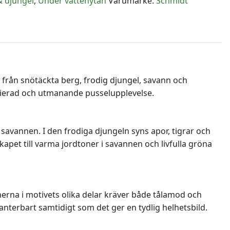
& djungel
,
Under vattenytan
Varumärke:
Schmidt
jur från snötäckta berg, frodig djungel, savann och
arierad och utmanande pusselupplevelse.
på savannen. I den frodiga djungeln syns apor, tigrar och
kapet till varma jordtoner i savannen och livfulla gröna
erna i motivets olika delar kräver både tålamod och
anterbart samtidigt som det ger en tydlig helhetsbild.