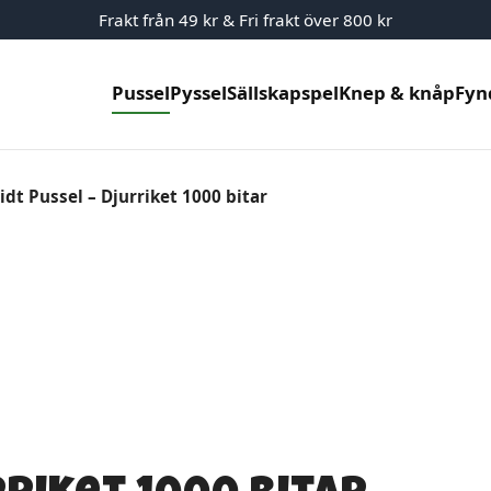
Frakt från 49 kr & Fri frakt över 800 kr
Pussel
Pyssel
Sällskapspel
Knep & knåp
Fyn
dt Pussel – Djurriket 1000 bitar