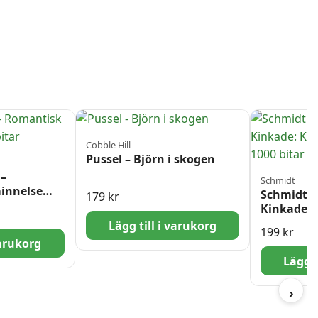
Cobble Hill
Pussel – Björn i skogen
 –
Schmidt
innelse
Schmidt P
179
kr
Kinkade: 
Retreat 10
Lägg till i varukorg
199
kr
varukorg
Lägg t
›