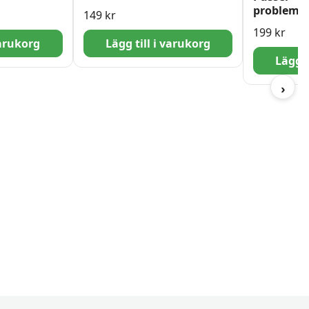
problem 
149
kr
1000 bitar
199
kr
varukorg
Lägg till i varukorg
Lägg t
›