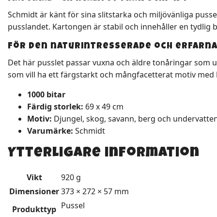
Schmidt är känt för sina slitstarka och miljövänliga pus
pusslandet. Kartongen är stabil och innehåller en tydlig 
För den naturintresserade och erfarn
Det här pusslet passar vuxna och äldre tonåringar som u
som vill ha ett färgstarkt och mångfacetterat motiv med 
1000 bitar
Färdig storlek:
69 x 49 cm
Motiv:
Djungel, skog, savann, berg och undervatte
Varumärke:
Schmidt
Ytterligare information
Vikt
920 g
Dimensioner
373 × 272 × 57 mm
Pussel
Produkttyp