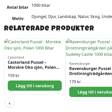
1000 bitar
Antal bitar
Djungel, Djur, Landskap, Natur, Skog, Unde
Motiv
Relaterade produkter
Castorland
Castorland Pussel –
Ravensburger
Morskie Oko sjön, Polen
Ravensburger Pussel 
1000 Bitar
Drottningträdgården
159
kr
Sudeley Castle 1000 b
179
kr
Lägg till i varukorg
Lägg till i varuko
‹