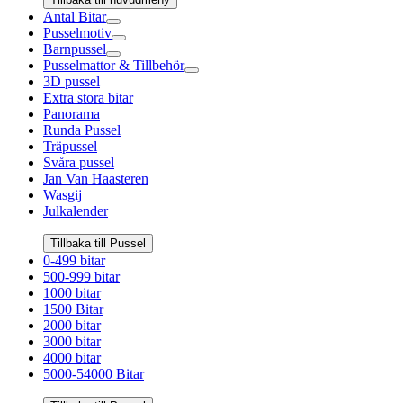
Antal Bitar
Pusselmotiv
Barnpussel
Pusselmattor & Tillbehör
3D pussel
Extra stora bitar
Panorama
Runda Pussel
Träpussel
Svåra pussel
Jan Van Haasteren
Wasgij
Julkalender
Tillbaka till Pussel
0-499 bitar
500-999 bitar
1000 bitar
1500 Bitar
2000 bitar
3000 bitar
4000 bitar
5000-54000 Bitar