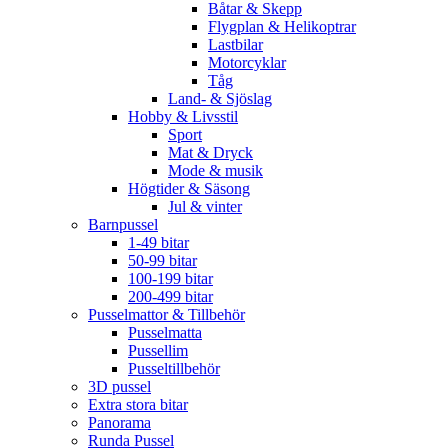
Båtar & Skepp
Flygplan & Helikoptrar
Lastbilar
Motorcyklar
Tåg
Land- & Sjöslag
Hobby & Livsstil
Sport
Mat & Dryck
Mode & musik
Högtider & Säsong
Jul & vinter
Barnpussel
1-49 bitar
50-99 bitar
100-199 bitar
200-499 bitar
Pusselmattor & Tillbehör
Pusselmatta
Pussellim
Pusseltillbehör
3D pussel
Extra stora bitar
Panorama
Runda Pussel