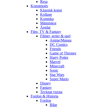
Resa
Konstmotiv
Klassisk konst
Kollage
Komiska
Människor
Änglar
Film, TV & Fantasy
Filmer, serier & spel
Anime/Manga
DC Comics
Friends
Game of Thrones
Harry Potter
Marvel
Minecraft
Sonic
Star Wars
Super Mario
Disney
Fantasy
Tecknat vuxna
Fordon & Historia
Fordon
Bilar