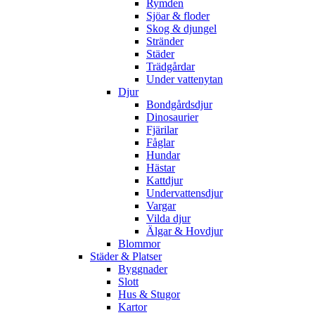
Rymden
Sjöar & floder
Skog & djungel
Stränder
Städer
Trädgårdar
Under vattenytan
Djur
Bondgårdsdjur
Dinosaurier
Fjärilar
Fåglar
Hundar
Hästar
Kattdjur
Undervattensdjur
Vargar
Vilda djur
Älgar & Hovdjur
Blommor
Städer & Platser
Byggnader
Slott
Hus & Stugor
Kartor