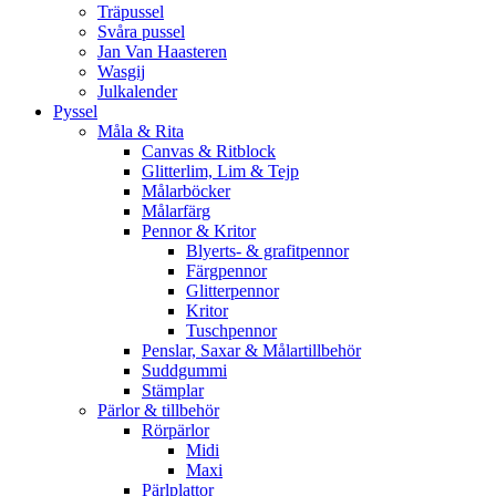
Träpussel
Svåra pussel
Jan Van Haasteren
Wasgij
Julkalender
Pyssel
Måla & Rita
Canvas & Ritblock
Glitterlim, Lim & Tejp
Målarböcker
Målarfärg
Pennor & Kritor
Blyerts- & grafitpennor
Färgpennor
Glitterpennor
Kritor
Tuschpennor
Penslar, Saxar & Målartillbehör
Suddgummi
Stämplar
Pärlor & tillbehör
Rörpärlor
Midi
Maxi
Pärlplattor