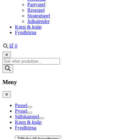
Partyspel
Resespel
Strategispel
Julkalender
Knep & knåp
Fyndhörna
🛒
0
✕
Produktsökning
Meny
✕
Pussel
Pyssel
Sällskapspel
Knep & knåp
Fyndhörna
Tillbaka till huvudmeny