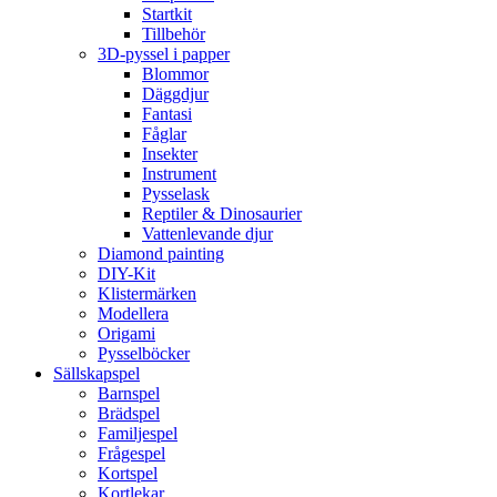
Startkit
Tillbehör
3D-pyssel i papper
Blommor
Däggdjur
Fantasi
Fåglar
Insekter
Instrument
Pysselask
Reptiler & Dinosaurier
Vattenlevande djur
Diamond painting
DIY-Kit
Klistermärken
Modellera
Origami
Pysselböcker
Sällskapspel
Barnspel
Brädspel
Familjespel
Frågespel
Kortspel
Kortlekar