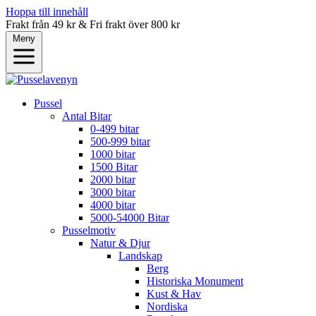
Hoppa till innehåll
Frakt från 49 kr & Fri frakt över 800 kr
Meny
Pussel
Antal Bitar
0-499 bitar
500-999 bitar
1000 bitar
1500 Bitar
2000 bitar
3000 bitar
4000 bitar
5000-54000 Bitar
Pusselmotiv
Natur & Djur
Landskap
Berg
Historiska Monument
Kust & Hav
Nordiska