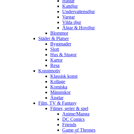
Hästar
Kattdjur
Undervattensdjur
Vargar
Vilda djur
Älgar & Hovdjur
Blommor
Städer & Platser
Byggnader
Slott
Hus & Stugor
Kartor
Resa
Konstmotiv
Klassisk konst
Kollage
Komiska
Människor
Änglar
Film, TV & Fantasy
Filmer, serier & spel
Anime/Manga
DC Comics
Friends
Game of Thrones