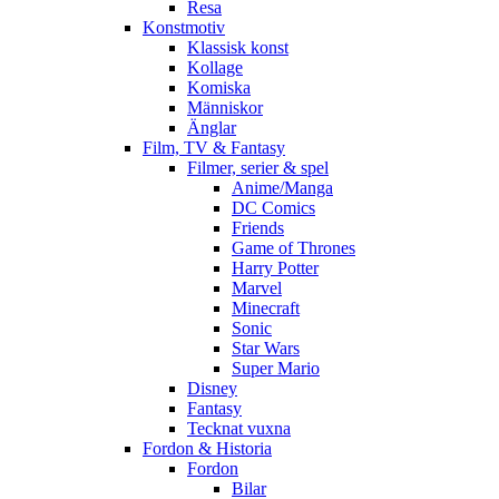
Resa
Konstmotiv
Klassisk konst
Kollage
Komiska
Människor
Änglar
Film, TV & Fantasy
Filmer, serier & spel
Anime/Manga
DC Comics
Friends
Game of Thrones
Harry Potter
Marvel
Minecraft
Sonic
Star Wars
Super Mario
Disney
Fantasy
Tecknat vuxna
Fordon & Historia
Fordon
Bilar