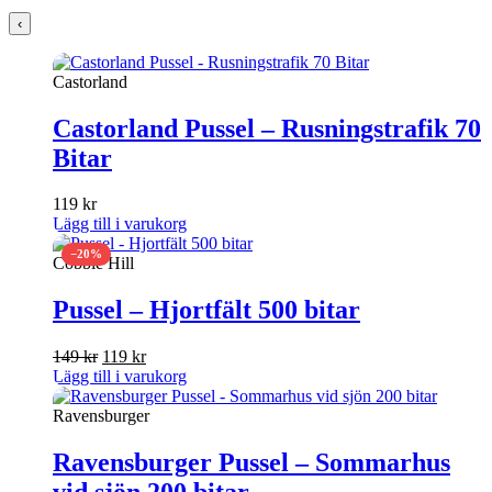
‹
Castorland
Castorland Pussel – Rusningstrafik 70
Bitar
119
kr
Lägg till i varukorg
−20%
Cobble Hill
Pussel – Hjortfält 500 bitar
Det
Det
149
kr
119
kr
ursprungliga
nuvarande
Lägg till i varukorg
priset
priset
var:
är:
Ravensburger
149 kr.
119 kr.
Ravensburger Pussel – Sommarhus