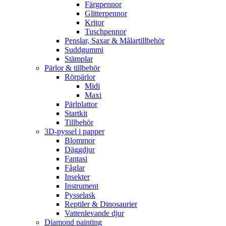
Färgpennor
Glitterpennor
Kritor
Tuschpennor
Penslar, Saxar & Målartillbehör
Suddgummi
Stämplar
Pärlor & tillbehör
Rörpärlor
Midi
Maxi
Pärlplattor
Startkit
Tillbehör
3D-pyssel i papper
Blommor
Däggdjur
Fantasi
Fåglar
Insekter
Instrument
Pysselask
Reptiler & Dinosaurier
Vattenlevande djur
Diamond painting