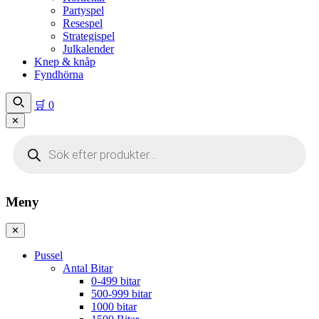
Partyspel
Resespel
Strategispel
Julkalender
Knep & knåp
Fyndhörna
🛒
0
✕
Produktsökning
Meny
✕
Pussel
Antal Bitar
0-499 bitar
500-999 bitar
1000 bitar