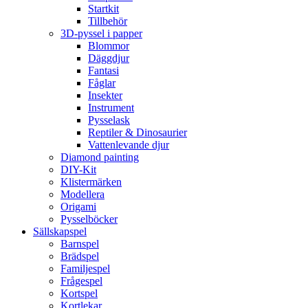
Startkit
Tillbehör
3D-pyssel i papper
Blommor
Däggdjur
Fantasi
Fåglar
Insekter
Instrument
Pysselask
Reptiler & Dinosaurier
Vattenlevande djur
Diamond painting
DIY-Kit
Klistermärken
Modellera
Origami
Pysselböcker
Sällskapspel
Barnspel
Brädspel
Familjespel
Frågespel
Kortspel
Kortlekar