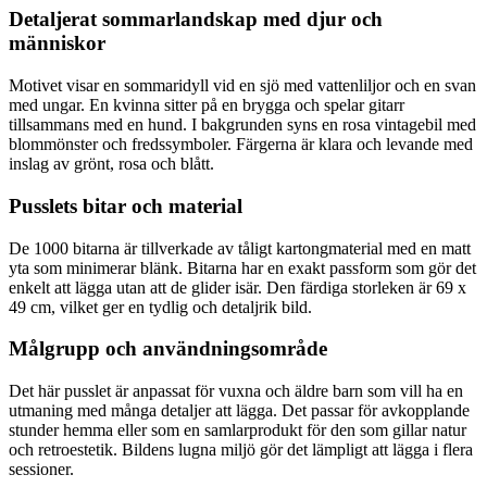
Detaljerat sommarlandskap med djur och
människor
Motivet visar en sommaridyll vid en sjö med vattenliljor och en svan
med ungar. En kvinna sitter på en brygga och spelar gitarr
tillsammans med en hund. I bakgrunden syns en rosa vintagebil med
blommönster och fredssymboler. Färgerna är klara och levande med
inslag av grönt, rosa och blått.
Pusslets bitar och material
De 1000 bitarna är tillverkade av tåligt kartongmaterial med en matt
yta som minimerar blänk. Bitarna har en exakt passform som gör det
enkelt att lägga utan att de glider isär. Den färdiga storleken är 69 x
49 cm, vilket ger en tydlig och detaljrik bild.
Målgrupp och användningsområde
Det här pusslet är anpassat för vuxna och äldre barn som vill ha en
utmaning med många detaljer att lägga. Det passar för avkopplande
stunder hemma eller som en samlarprodukt för den som gillar natur
och retroestetik. Bildens lugna miljö gör det lämpligt att lägga i flera
sessioner.