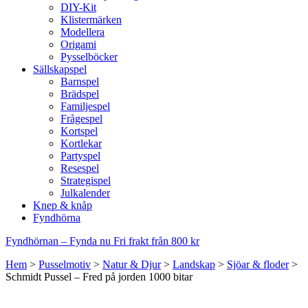
DIY-Kit
Klistermärken
Modellera
Origami
Pysselböcker
Sällskapspel
Barnspel
Brädspel
Familjespel
Frågespel
Kortspel
Kortlekar
Partyspel
Resespel
Strategispel
Julkalender
Knep & knåp
Fyndhörna
Fyndhörnan – Fynda nu
Fri frakt från 800 kr
Hem
>
Pusselmotiv
>
Natur & Djur
>
Landskap
>
Sjöar & floder
>
Schmidt Pussel – Fred på jorden 1000 bitar