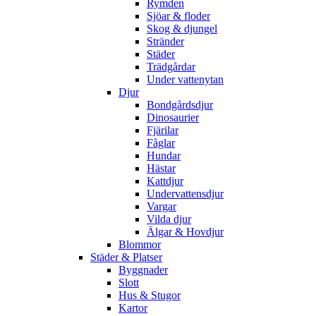
Rymden
Sjöar & floder
Skog & djungel
Stränder
Städer
Trädgårdar
Under vattenytan
Djur
Bondgårdsdjur
Dinosaurier
Fjärilar
Fåglar
Hundar
Hästar
Kattdjur
Undervattensdjur
Vargar
Vilda djur
Älgar & Hovdjur
Blommor
Städer & Platser
Byggnader
Slott
Hus & Stugor
Kartor