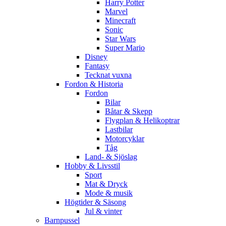
Harry Potter
Marvel
Minecraft
Sonic
Star Wars
Super Mario
Disney
Fantasy
Tecknat vuxna
Fordon & Historia
Fordon
Bilar
Båtar & Skepp
Flygplan & Helikoptrar
Lastbilar
Motorcyklar
Tåg
Land- & Sjöslag
Hobby & Livsstil
Sport
Mat & Dryck
Mode & musik
Högtider & Säsong
Jul & vinter
Barnpussel