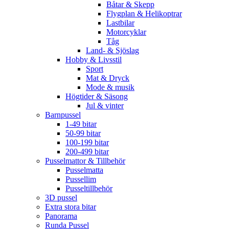
Båtar & Skepp
Flygplan & Helikoptrar
Lastbilar
Motorcyklar
Tåg
Land- & Sjöslag
Hobby & Livsstil
Sport
Mat & Dryck
Mode & musik
Högtider & Säsong
Jul & vinter
Barnpussel
1-49 bitar
50-99 bitar
100-199 bitar
200-499 bitar
Pusselmattor & Tillbehör
Pusselmatta
Pussellim
Pusseltillbehör
3D pussel
Extra stora bitar
Panorama
Runda Pussel