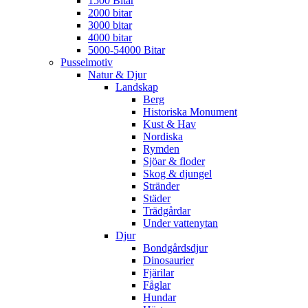
1500 Bitar
2000 bitar
3000 bitar
4000 bitar
5000-54000 Bitar
Pusselmotiv
Natur & Djur
Landskap
Berg
Historiska Monument
Kust & Hav
Nordiska
Rymden
Sjöar & floder
Skog & djungel
Stränder
Städer
Trädgårdar
Under vattenytan
Djur
Bondgårdsdjur
Dinosaurier
Fjärilar
Fåglar
Hundar