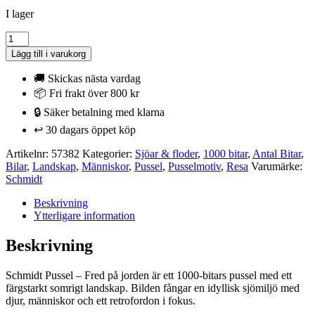
I lager
Schmidt
Pussel
Lägg till i varukorg
-
Fred
🚚 Skickas nästa vardag
på
📦 Fri frakt över 800 kr
jorden
🔒 Säker betalning med klarna
1000
bitar
↩️ 30 dagars öppet köp
mängd
Artikelnr:
57382
Kategorier:
Sjöar & floder
,
1000 bitar
,
Antal Bitar
,
Bilar
,
Landskap
,
Människor
,
Pussel
,
Pusselmotiv
,
Resa
Varumärke:
Schmidt
Beskrivning
Ytterligare information
Beskrivning
Schmidt Pussel – Fred på jorden är ett 1000-bitars pussel med ett
färgstarkt somrigt landskap. Bilden fångar en idyllisk sjömiljö med
djur, människor och ett retrofordon i fokus.