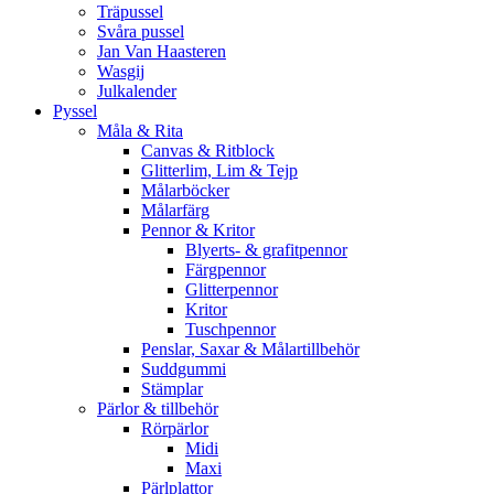
Träpussel
Svåra pussel
Jan Van Haasteren
Wasgij
Julkalender
Pyssel
Måla & Rita
Canvas & Ritblock
Glitterlim, Lim & Tejp
Målarböcker
Målarfärg
Pennor & Kritor
Blyerts- & grafitpennor
Färgpennor
Glitterpennor
Kritor
Tuschpennor
Penslar, Saxar & Målartillbehör
Suddgummi
Stämplar
Pärlor & tillbehör
Rörpärlor
Midi
Maxi
Pärlplattor