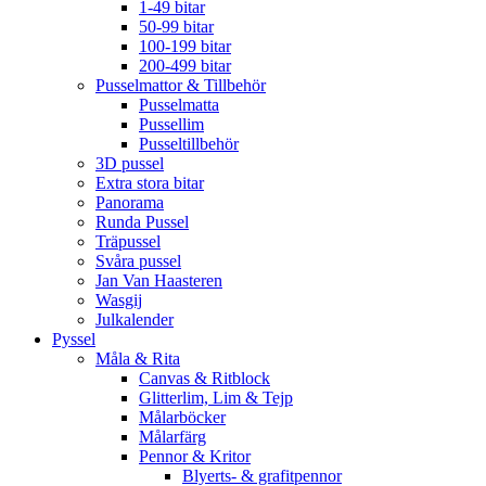
1-49 bitar
50-99 bitar
100-199 bitar
200-499 bitar
Pusselmattor & Tillbehör
Pusselmatta
Pussellim
Pusseltillbehör
3D pussel
Extra stora bitar
Panorama
Runda Pussel
Träpussel
Svåra pussel
Jan Van Haasteren
Wasgij
Julkalender
Pyssel
Måla & Rita
Canvas & Ritblock
Glitterlim, Lim & Tejp
Målarböcker
Målarfärg
Pennor & Kritor
Blyerts- & grafitpennor