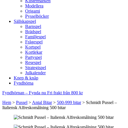
Klistermärken
Modellera
Origami
Pysselböcker
Sällskapspel
Barnspel
Brädspel
Familjespel
Frågespel
Kortspel
Kortlekar
Partyspel
Resespel
Strategispel
Julkalender
Knep & knåp
Fyndhörna
Fyndhörnan – Fynda nu
Fri frakt från 800 kr
Hem
>
Pussel
>
Antal Bitar
>
500-999 bitar
>
Schmidt Pussel –
Italiensk Alfreskomålning 500 bitar