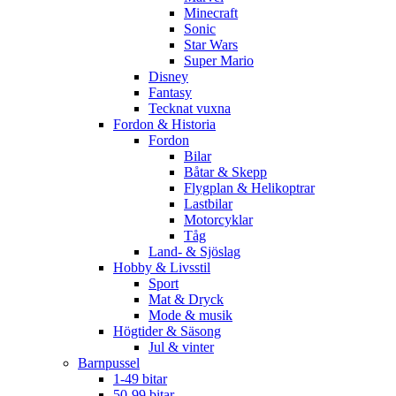
Minecraft
Sonic
Star Wars
Super Mario
Disney
Fantasy
Tecknat vuxna
Fordon & Historia
Fordon
Bilar
Båtar & Skepp
Flygplan & Helikoptrar
Lastbilar
Motorcyklar
Tåg
Land- & Sjöslag
Hobby & Livsstil
Sport
Mat & Dryck
Mode & musik
Högtider & Säsong
Jul & vinter
Barnpussel
1-49 bitar
50-99 bitar