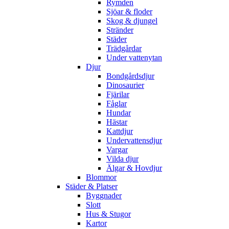
Rymden
Sjöar & floder
Skog & djungel
Stränder
Städer
Trädgårdar
Under vattenytan
Djur
Bondgårdsdjur
Dinosaurier
Fjärilar
Fåglar
Hundar
Hästar
Kattdjur
Undervattensdjur
Vargar
Vilda djur
Älgar & Hovdjur
Blommor
Städer & Platser
Byggnader
Slott
Hus & Stugor
Kartor