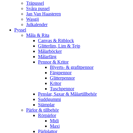
Träpussel
Svåra pussel
Jan Van Haasteren
Wasgij
Julkalender
Pyssel
Måla & Rita
Canvas & Ritblock
Glitterlim, Lim & Tejp
Målarböcker
Målarfärg
Pennor & Kritor
Blyerts- & grafitpennor
Färgpennor
Glitterpennor
Kritor
Tuschpennor
Penslar, Saxar & Målartillbehör
Suddgummi
Stämplar
Pärlor & tillbehör
Rörpärlor
Midi
Maxi
Pärlplattor