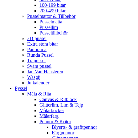
100-199 bitar
200-499 bitar
Pusselmattor & Tillbehör
Pusselmatta
Pussellim
Pusseltillbehör
3D pussel
Extra stora bitar
Panorama
Runda Pussel
Träpussel
Svåra pussel
Jan Van Haasteren
Wasgij
Julkalender
Pyssel
Måla & Rita
Canvas & Ritblock
Glitterlim, Lim & Tejp
Målarböcker
Målarfärg
Pennor & Kritor
Blyerts- & grafitpennor
Färgpennor