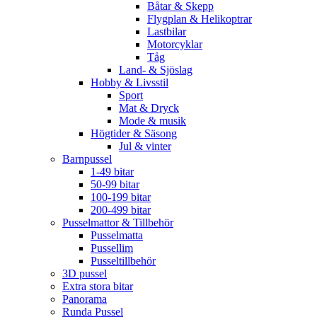
Båtar & Skepp
Flygplan & Helikoptrar
Lastbilar
Motorcyklar
Tåg
Land- & Sjöslag
Hobby & Livsstil
Sport
Mat & Dryck
Mode & musik
Högtider & Säsong
Jul & vinter
Barnpussel
1-49 bitar
50-99 bitar
100-199 bitar
200-499 bitar
Pusselmattor & Tillbehör
Pusselmatta
Pussellim
Pusseltillbehör
3D pussel
Extra stora bitar
Panorama
Runda Pussel