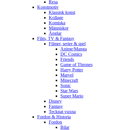
Resa
Konstmotiv
Klassisk konst
Kollage
Komiska
Människor
Änglar
Film, TV & Fantasy
Filmer, serier & spel
Anime/Manga
DC Comics
Friends
Game of Thrones
Harry Potter
Marvel
Minecraft
Sonic
Star Wars
Super Mario
Disney
Fantasy
Tecknat vuxna
Fordon & Historia
Fordon
Bilar