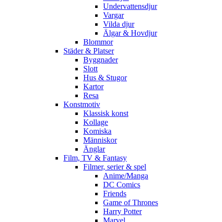
Undervattensdjur
Vargar
Vilda djur
Älgar & Hovdjur
Blommor
Städer & Platser
Byggnader
Slott
Hus & Stugor
Kartor
Resa
Konstmotiv
Klassisk konst
Kollage
Komiska
Människor
Änglar
Film, TV & Fantasy
Filmer, serier & spel
Anime/Manga
DC Comics
Friends
Game of Thrones
Harry Potter
Marvel