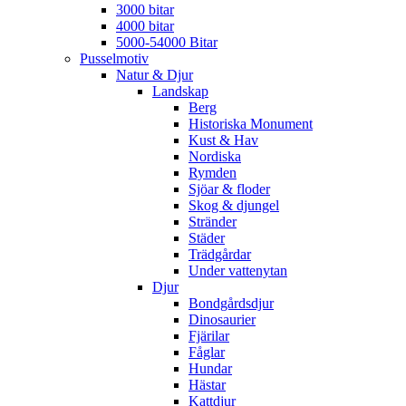
3000 bitar
4000 bitar
5000-54000 Bitar
Pusselmotiv
Natur & Djur
Landskap
Berg
Historiska Monument
Kust & Hav
Nordiska
Rymden
Sjöar & floder
Skog & djungel
Stränder
Städer
Trädgårdar
Under vattenytan
Djur
Bondgårdsdjur
Dinosaurier
Fjärilar
Fåglar
Hundar
Hästar
Kattdjur