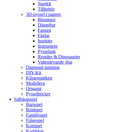
Startkit
Tillbehör
3D-pyssel i papper
Blommor
Däggdjur
Fantasi
Fåglar
Insekter
Instrument
Pysselask
Reptiler & Dinosaurier
Vattenlevande djur
Diamond painting
DIY-Kit
Klistermärken
Modellera
Origami
Pysselböcker
Sällskapspel
Barnspel
Brädspel
Familjespel
Frågespel
Kortspel
Kortlekar