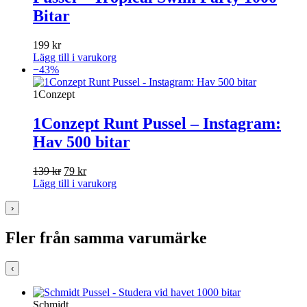
Bitar
199
kr
Lägg till i varukorg
−43%
1Conzept
1Conzept Runt Pussel – Instagram:
Hav 500 bitar
Det
Det
139
kr
79
kr
ursprungliga
nuvarande
Lägg till i varukorg
priset
priset
var:
är:
›
139 kr.
79 kr.
Fler från samma varumärke
‹
Schmidt