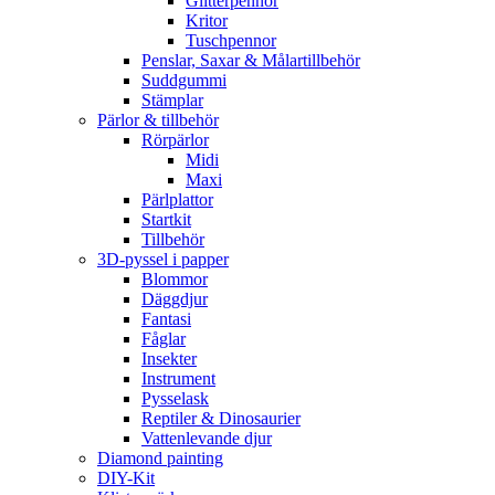
Glitterpennor
Kritor
Tuschpennor
Penslar, Saxar & Målartillbehör
Suddgummi
Stämplar
Pärlor & tillbehör
Rörpärlor
Midi
Maxi
Pärlplattor
Startkit
Tillbehör
3D-pyssel i papper
Blommor
Däggdjur
Fantasi
Fåglar
Insekter
Instrument
Pysselask
Reptiler & Dinosaurier
Vattenlevande djur
Diamond painting
DIY-Kit