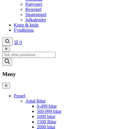
Partyspel
Resespel
Strategispel
Julkalender
Knep & knåp
Fyndhörna
🛒
0
✕
Produktsökning
Meny
✕
Pussel
Antal Bitar
0-499 bitar
500-999 bitar
1000 bitar
1500 Bitar
2000 bitar