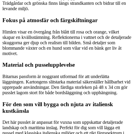
Trädgårdar och grönska finns längs strandkanten och bidrar till en
levande miljö.
Fokus på atmosfär och färgskiftningar
Himlen visar en övergång från blått till rosa och orange, vilket
skapar en kvällsstämning. Reflektionerna i vattnet och de detaljerade
skuggorna ger djup och realism till bilden. Små detaljer som
blommande växter och en hund som vilar vid en bänk ger liv åt
motivet.
Material och pusselupplevelse
Bitarnas passform är noggrant utformad för att underlätta
läggningen. Kartongens slitstarka material säkerställer hållbarhet vid
upprepade användningar. Den färdiga storleken på 48 x 34 cm gör
pusslet lagom stort för både bordsläggning och upphängning.
För den som vill bygga och njuta av italiensk
kustkänsla
Det här pusslet är anpassat för vuxna som uppskattar detaljerade
landskap och maritima inslag. Perfekt för dig som vill lägga ett
pussel med klassiska italienska miljöer och ett rikt färgspektrum i