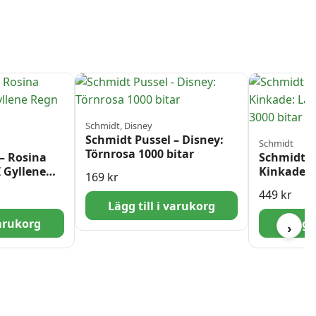
Schmidt, Disney
Schmidt Pussel – Disney:
Schmidt
Törnrosa 1000 bitar
– Rosina
Schmidt P
 Gyllene
Kinkade: 
169
kr
Herrgård 
449
kr
Lägg till i varukorg
varukorg
Lägg t
›