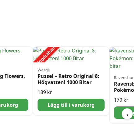
Mängdrabatt
Wasgij
ng Flowers,
Pussel – Retro Original 8:
Ravensburge
Högvatten! 1000 Bitar
Ravensbur
Pokémon:
189
kr
727 bitar
179
kr
varukorg
Lägg till i varukorg
Lägg t
›