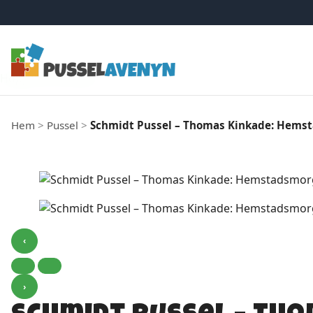
Hoppa till innehåll
Hem
>
Pussel
>
Schmidt Pussel – Thomas Kinkade: Hems
‹
›