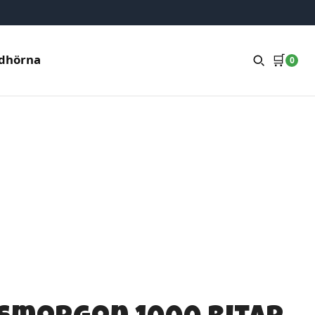
🛒
dhörna
0