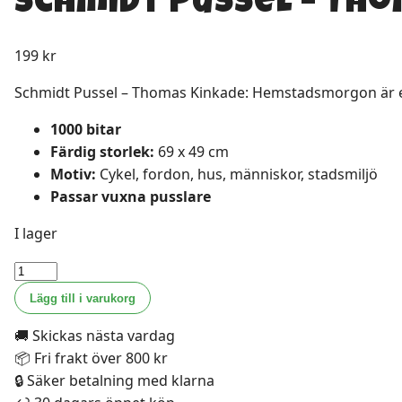
Schmidt Pussel – Th
199
kr
Schmidt Pussel – Thomas Kinkade: Hemstadsmorgon är ett 
1000 bitar
Färdig storlek:
69 x 49 cm
Motiv:
Cykel, fordon, hus, människor, stadsmiljö
Passar vuxna pusslare
I lager
Schmidt
Pussel
Lägg till i varukorg
-
🚚 Skickas nästa vardag
Thomas
📦 Fri frakt över 800 kr
Kinkade:
🔒 Säker betalning med klarna
Hemstadsmorgon