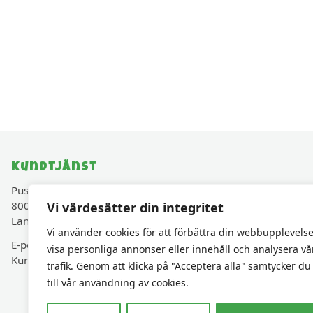
Kundtjänst
Pusselavenyn.se drivs av Cadjam AB (Org.nr 559427-
8003)
Vi värdesätter din integritet
Lancashirevägen 30, 819 40 Karlholmsbruk, Sverige
Vi använder cookies för att förbättra din webbupplevelse
E-post:
kundservice@pusselavenyn.se
visa personliga annonser eller innehåll och analysera vå
Kundservice via e-post • Svar inom 48 h vardagar
trafik. Genom att klicka på "Acceptera alla" samtycker du
till vår användning av cookies.