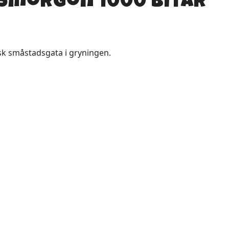
dsmorgon 1000 bitar
sk småstadsgata i gryningen.