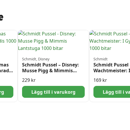
e
Schmidt, Disney
Schmidt
omas
Schmidt Pussel – Disney:
Schmidt Pussel 
aradis
Musse Pigg & Mimmis
Wachtmeister: I
Lantstuga 1000 bitar
Regn 1000 bitar
229
kr
169
kr
rg
Lägg till i varukorg
Lägg till i 