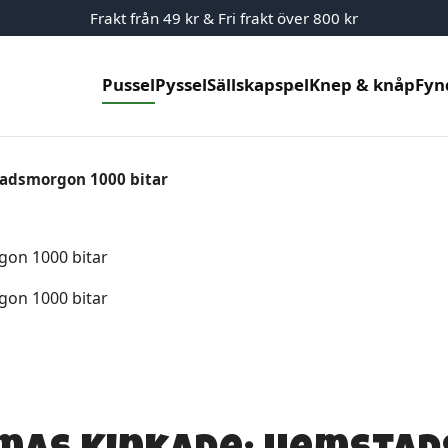
Frakt från 49 kr & Fri frakt över 800 kr
Pussel
Pyssel
Sällskapspel
Knep & knåp
Fyn
tadsmorgon 1000 bitar