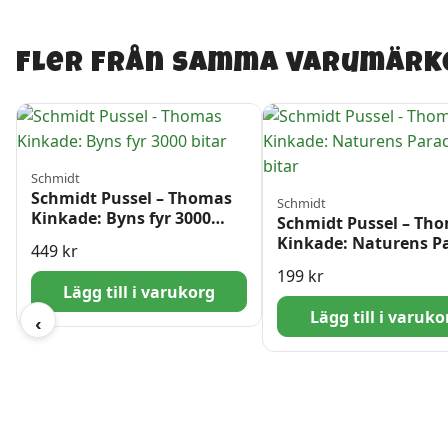
Fler från samma varumärk
Schmidt
Schmidt Pussel – Thomas
Schmidt
Kinkade: Byns fyr 3000
Schmidt Pussel – Th
bitar
Kinkade: Naturens P
449
kr
1000 bitar
199
kr
Lägg till i varukorg
Lägg till i varuko
‹