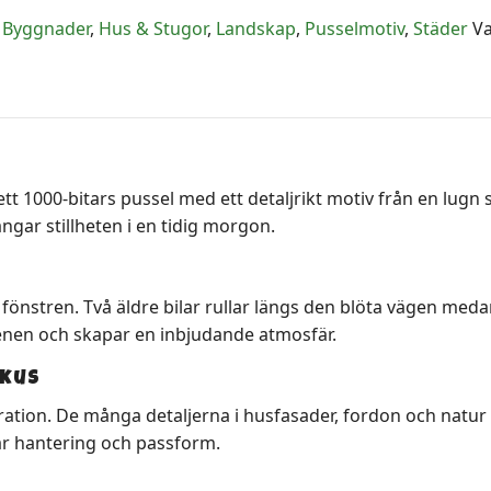
,
Byggnader
,
Hus & Stugor
,
Landskap
,
Pusselmotiv
,
Städer
V
1000-bitars pussel med ett detaljrikt motiv från en lugn 
gar stillheten i en tidig morgon.
i fönstren. Två äldre bilar rullar längs den blöta vägen m
nen och skapar en inbjudande atmosfär.
okus
ation. De många detaljerna i husfasader, fordon och natur
ar hantering och passform.