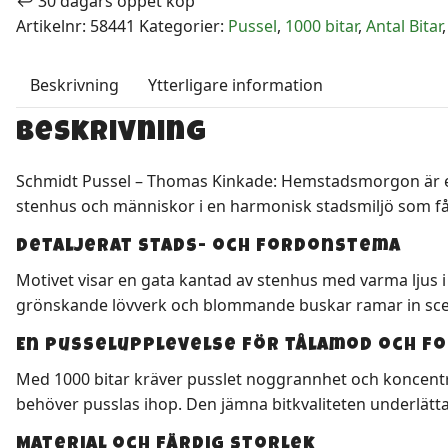
↩️ 30 dagars öppet köp
1000
Artikelnr:
58441
Kategorier:
Pussel
,
1000 bitar
,
Antal Bitar
bitar
mängd
Beskrivning
Ytterligare information
Beskrivning
Schmidt Pussel – Thomas Kinkade: Hemstadsmorgon är ett 
stenhus och människor i en harmonisk stadsmiljö som fån
Detaljerat stads- och fordonstema
Motivet visar en gata kantad av stenhus med varma ljus 
grönskande lövverk och blommande buskar ramar in sce
En pusselupplevelse för tålamod och f
Med 1000 bitar kräver pusslet noggrannhet och koncentr
behöver pusslas ihop. Den jämna bitkvaliteten underlätt
Material och färdig storlek