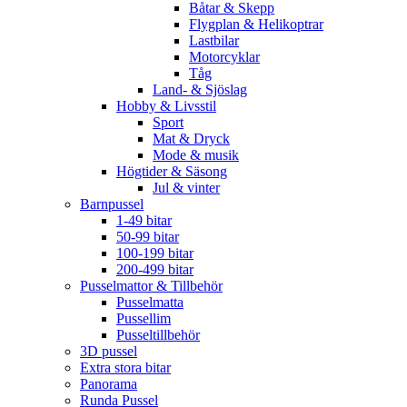
Båtar & Skepp
Flygplan & Helikoptrar
Lastbilar
Motorcyklar
Tåg
Land- & Sjöslag
Hobby & Livsstil
Sport
Mat & Dryck
Mode & musik
Högtider & Säsong
Jul & vinter
Barnpussel
1-49 bitar
50-99 bitar
100-199 bitar
200-499 bitar
Pusselmattor & Tillbehör
Pusselmatta
Pussellim
Pusseltillbehör
3D pussel
Extra stora bitar
Panorama
Runda Pussel