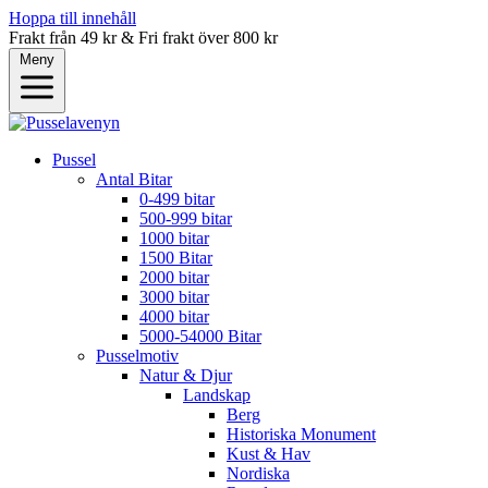
Hoppa till innehåll
Frakt från 49 kr & Fri frakt över 800 kr
Meny
Pussel
Antal Bitar
0-499 bitar
500-999 bitar
1000 bitar
1500 Bitar
2000 bitar
3000 bitar
4000 bitar
5000-54000 Bitar
Pusselmotiv
Natur & Djur
Landskap
Berg
Historiska Monument
Kust & Hav
Nordiska