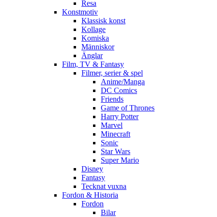
Resa
Konstmotiv
Klassisk konst
Kollage
Komiska
Människor
Änglar
Film, TV & Fantasy
Filmer, serier & spel
Anime/Manga
DC Comics
Friends
Game of Thrones
Harry Potter
Marvel
Minecraft
Sonic
Star Wars
Super Mario
Disney
Fantasy
Tecknat vuxna
Fordon & Historia
Fordon
Bilar