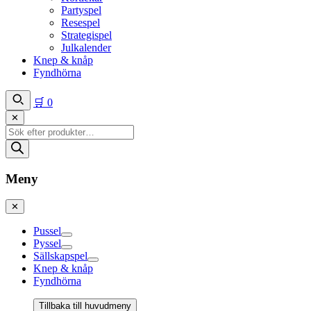
Partyspel
Resespel
Strategispel
Julkalender
Knep & knåp
Fyndhörna
🛒
0
✕
Produktsökning
Meny
✕
Pussel
Pyssel
Sällskapspel
Knep & knåp
Fyndhörna
Tillbaka till huvudmeny