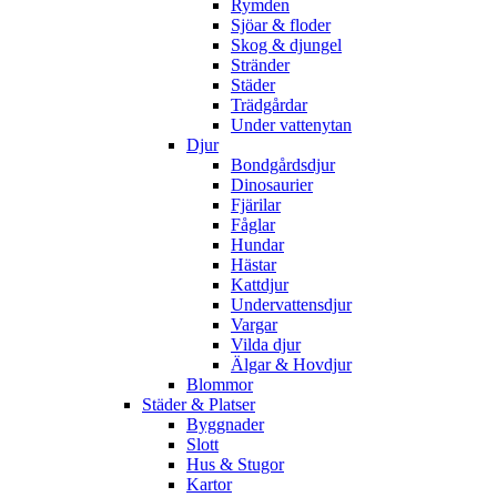
Rymden
Sjöar & floder
Skog & djungel
Stränder
Städer
Trädgårdar
Under vattenytan
Djur
Bondgårdsdjur
Dinosaurier
Fjärilar
Fåglar
Hundar
Hästar
Kattdjur
Undervattensdjur
Vargar
Vilda djur
Älgar & Hovdjur
Blommor
Städer & Platser
Byggnader
Slott
Hus & Stugor
Kartor