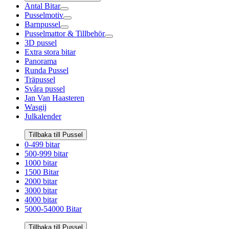
Antal Bitar
Pusselmotiv
Barnpussel
Pusselmattor & Tillbehör
3D pussel
Extra stora bitar
Panorama
Runda Pussel
Träpussel
Svåra pussel
Jan Van Haasteren
Wasgij
Julkalender
Tillbaka till Pussel
0-499 bitar
500-999 bitar
1000 bitar
1500 Bitar
2000 bitar
3000 bitar
4000 bitar
5000-54000 Bitar
Tillbaka till Pussel