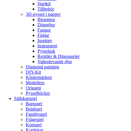
Startkit
Tillbehör
3D-pyssel i papper
Blommor
Däggdjur
Fantasi
Fåglar
Insekter
Instrument
Pysselask
Reptiler & Dinosaurier
Vattenlevande djur
Diamond painting
DIY-Kit
Klistermärken
Modellera
Origami
Pysselböcker
Sällskapspel
Barnspel
Brädspel
Familjespel
Frågespel
Kortspel
Kortlekar