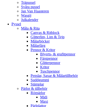
Träpussel
Svåra pussel
Jan Van Haasteren
Wasgij
Julkalender
Pyssel
Måla & Rita
Canvas & Ritblock
Glitterlim, Lim & Tejp
Målarböcker
Målarfärg
Pennor & Kritor
Blyerts- & grafitpennor
Färgpennor
Glitterpennor
Kritor
Tuschpennor
Penslar, Saxar & Målartillbehör
Suddgummi
Stämplar
Pärlor & tillbehör
Rörpärlor
Midi
Maxi
Pärlplattor