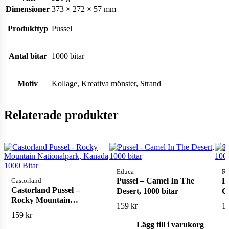
Dimensioner
373 × 272 × 57 mm
Produkttyp
Pussel
Antal bitar
1000 bitar
Motiv
Kollage, Kreativa mönster, Strand
Relaterade produkter
Educa
Ra
Pussel – Camel In The
P
Castorland
Castorland Pussel –
Desert, 1000 bitar
Ca
Rocky Mountain
159
kr
1
Nationalpark, Kanada
159
kr
1000 Bitar
Lägg till i varukorg