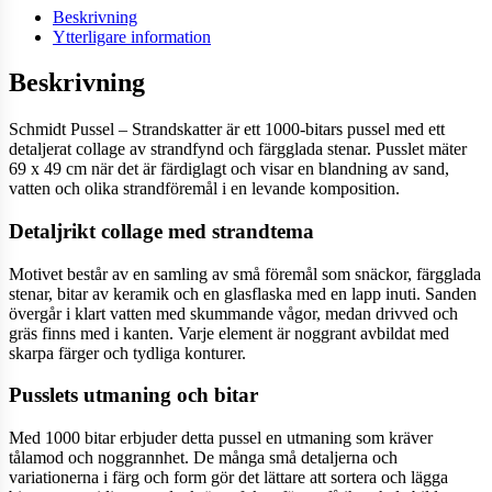
Beskrivning
Ytterligare information
Beskrivning
Schmidt Pussel – Strandskatter är ett 1000-bitars pussel med ett
detaljerat collage av strandfynd och färgglada stenar. Pusslet mäter
69 x 49 cm när det är färdiglagt och visar en blandning av sand,
vatten och olika strandföremål i en levande komposition.
Detaljrikt collage med strandtema
Motivet består av en samling av små föremål som snäckor, färgglada
stenar, bitar av keramik och en glasflaska med en lapp inuti. Sanden
övergår i klart vatten med skummande vågor, medan drivved och
gräs finns med i kanten. Varje element är noggrant avbildat med
skarpa färger och tydliga konturer.
Pusslets utmaning och bitar
Med 1000 bitar erbjuder detta pussel en utmaning som kräver
tålamod och noggrannhet. De många små detaljerna och
variationerna i färg och form gör det lättare att sortera och lägga