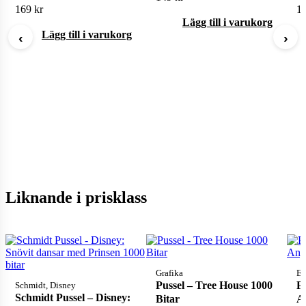
1000 bitar
10
169
kr
1
Lägg till i varukorg
Lägg till i varukorg
‹
›
Liknande i prisklass
Grafika
Eu
Pussel – Tree House 1000
P
Schmidt, Disney
Schmidt Pussel – Disney:
Bitar
A