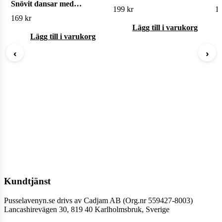
Snövit dansar med
199
kr
1
Prinsen 1000 bitar
169
kr
Lägg till i varukorg
Lägg till i varukorg
‹
›
Kundtjänst
Pusselavenyn.se drivs av Cadjam AB (Org.nr 559427-8003)
Lancashirevägen 30, 819 40 Karlholmsbruk, Sverige