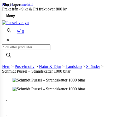
Hoppa till innehåll
Slut i lager
Slut i lager
Frakt från 49 kr & Fri frakt över 800 kr
Meny
🛒
0
✕
Produktsökning
Hem
>
Pusselmotiv
>
Natur & Djur
>
Landskap
>
Stränder
>
Schmidt Pussel – Strandskatter 1000 bitar
‹
›