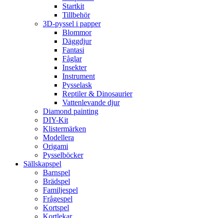
Startkit
Tillbehör
3D-pyssel i papper
Blommor
Däggdjur
Fantasi
Fåglar
Insekter
Instrument
Pysselask
Reptiler & Dinosaurier
Vattenlevande djur
Diamond painting
DIY-Kit
Klistermärken
Modellera
Origami
Pysselböcker
Sällskapspel
Barnspel
Brädspel
Familjespel
Frågespel
Kortspel
Kortlekar