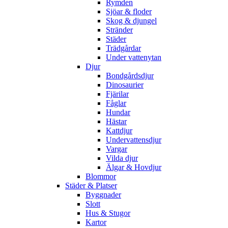
Rymden
Sjöar & floder
Skog & djungel
Stränder
Städer
Trädgårdar
Under vattenytan
Djur
Bondgårdsdjur
Dinosaurier
Fjärilar
Fåglar
Hundar
Hästar
Kattdjur
Undervattensdjur
Vargar
Vilda djur
Älgar & Hovdjur
Blommor
Städer & Platser
Byggnader
Slott
Hus & Stugor
Kartor