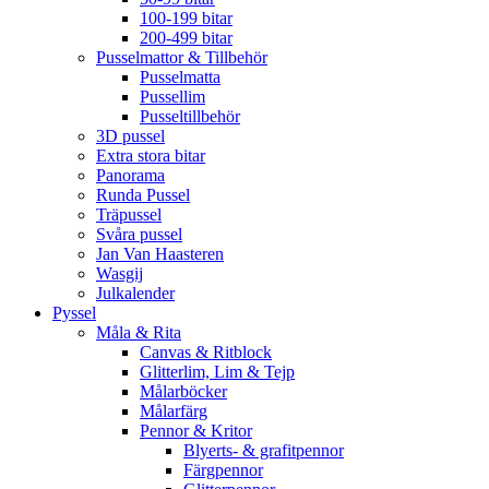
100-199 bitar
200-499 bitar
Pusselmattor & Tillbehör
Pusselmatta
Pussellim
Pusseltillbehör
3D pussel
Extra stora bitar
Panorama
Runda Pussel
Träpussel
Svåra pussel
Jan Van Haasteren
Wasgij
Julkalender
Pyssel
Måla & Rita
Canvas & Ritblock
Glitterlim, Lim & Tejp
Målarböcker
Målarfärg
Pennor & Kritor
Blyerts- & grafitpennor
Färgpennor