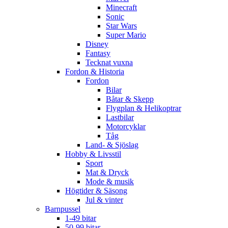
Minecraft
Sonic
Star Wars
Super Mario
Disney
Fantasy
Tecknat vuxna
Fordon & Historia
Fordon
Bilar
Båtar & Skepp
Flygplan & Helikoptrar
Lastbilar
Motorcyklar
Tåg
Land- & Sjöslag
Hobby & Livsstil
Sport
Mat & Dryck
Mode & musik
Högtider & Säsong
Jul & vinter
Barnpussel
1-49 bitar
50-99 bitar