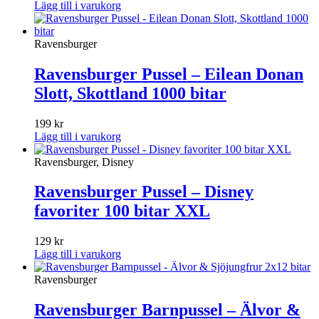
ursprungliga
nuvarande
Lägg till i varukorg
priset
priset
var:
är:
99 kr.
50 kr.
Ravensburger
Ravensburger Pussel – Eilean Donan
Slott, Skottland 1000 bitar
199
kr
Lägg till i varukorg
Ravensburger, Disney
Ravensburger Pussel – Disney
favoriter 100 bitar XXL
129
kr
Lägg till i varukorg
Ravensburger
Ravensburger Barnpussel – Älvor &