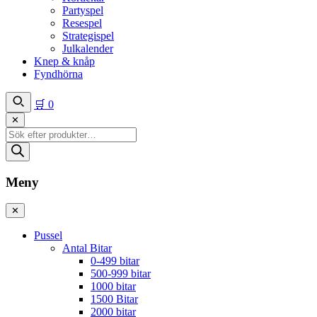
Partyspel
Resespel
Strategispel
Julkalender
Knep & knåp
Fyndhörna
🛒
0
✕
Produktsökning
Meny
✕
Pussel
Antal Bitar
0-499 bitar
500-999 bitar
1000 bitar
1500 Bitar
2000 bitar