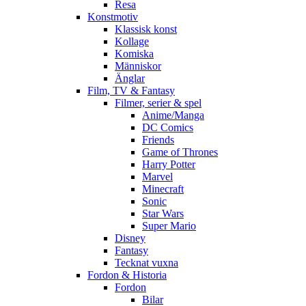
Resa
Konstmotiv
Klassisk konst
Kollage
Komiska
Människor
Änglar
Film, TV & Fantasy
Filmer, serier & spel
Anime/Manga
DC Comics
Friends
Game of Thrones
Harry Potter
Marvel
Minecraft
Sonic
Star Wars
Super Mario
Disney
Fantasy
Tecknat vuxna
Fordon & Historia
Fordon
Bilar