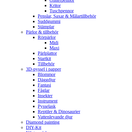
Glitterpennor
Kritor
Tuschpennor
Penslar, Saxar & Målartillbehör
Suddgummi
Stämplar
Pärlor & tillbehör
Rörpärlor
Midi
Maxi
Pärlplattor
Startkit
Tillbehör
3D-pyssel i papper
Blommor
Däggdjur
Fantasi
Fåglar
Insekter
Instrument
Pysselask
Reptiler & Dinosaurier
Vattenlevande djur
Diamond painting
DIY-Kit