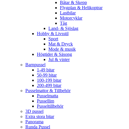
Båtar & Skepp
Flygplan & Helikoptrar
Lastbilar
Motorcyklar
Tåg
Land- & Sjöslag
Hobby & Livsstil
Sport
Mat & Dryck
Mode & musik
Högtider & Säsong
Jul & vinter
Barnpussel
1-49 bitar
50-99 bitar
100-199 bitar
200-499 bitar
Pusselmattor & Tillbehör
Pusselmatta
Pussellim
Pusseltillbehör
3D pussel
Extra stora bitar
Panorama
Runda Pussel