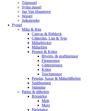
Träpussel
Svåra pussel
Jan Van Haasteren
Wasgij
Julkalender
Pyssel
Måla & Rita
Canvas & Ritblock
Glitterlim, Lim & Tejp
Målarböcker
Målarfärg
Pennor & Kritor
Blyerts- & grafitpennor
Färgpennor
Glitterpennor
Kritor
Tuschpennor
Penslar, Saxar & Målartillbehör
Suddgummi
Stämplar
Pärlor & tillbehör
Rörpärlor
Midi
Maxi
Pärlplattor