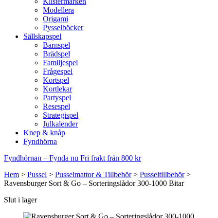
Klistermärken
Modellera
Origami
Pysselböcker
Sällskapspel
Barnspel
Brädspel
Familjespel
Frågespel
Kortspel
Kortlekar
Partyspel
Resespel
Strategispel
Julkalender
Knep & knåp
Fyndhörna
Fyndhörnan – Fynda nu
Fri frakt från 800 kr
Hem
>
Pussel
>
Pusselmattor & Tillbehör
>
Pusseltillbehör
>
Ravensburger Sort & Go – Sorteringslådor 300-1000 Bitar
Slut i lager