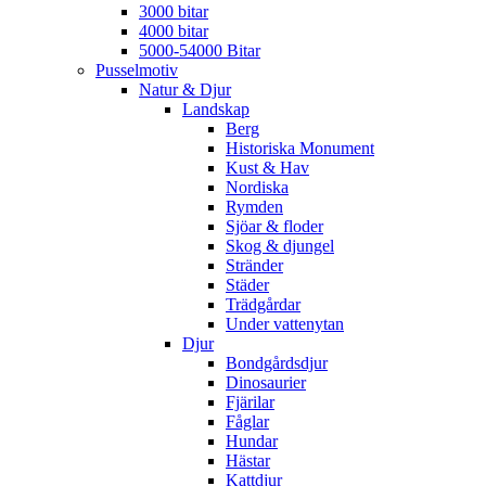
3000 bitar
4000 bitar
5000-54000 Bitar
Pusselmotiv
Natur & Djur
Landskap
Berg
Historiska Monument
Kust & Hav
Nordiska
Rymden
Sjöar & floder
Skog & djungel
Stränder
Städer
Trädgårdar
Under vattenytan
Djur
Bondgårdsdjur
Dinosaurier
Fjärilar
Fåglar
Hundar
Hästar
Kattdjur