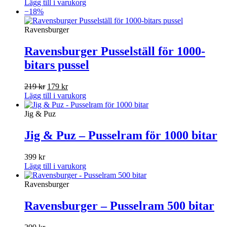
Lägg till i varukorg
−18%
Ravensburger
Ravensburger Pusselställ för 1000-
bitars pussel
Det
Det
219
kr
179
kr
ursprungliga
nuvarande
Lägg till i varukorg
priset
priset
var:
är:
Jig & Puz
219 kr.
179 kr.
Jig & Puz – Pusselram för 1000 bitar
399
kr
Lägg till i varukorg
Ravensburger
Ravensburger – Pusselram 500 bitar