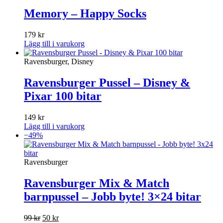
Memory – Happy Socks
179
kr
Lägg till i varukorg
Ravensburger, Disney
Ravensburger Pussel – Disney &
Pixar 100 bitar
149
kr
Lägg till i varukorg
−49%
Ravensburger
Ravensburger Mix & Match
barnpussel – Jobb byte! 3×24 bitar
Det
Det
99
kr
50
kr