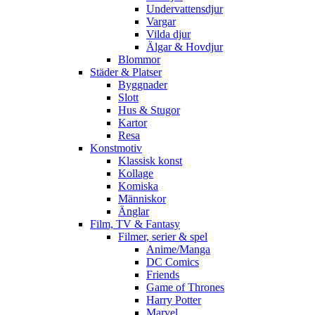
Undervattensdjur
Vargar
Vilda djur
Älgar & Hovdjur
Blommor
Städer & Platser
Byggnader
Slott
Hus & Stugor
Kartor
Resa
Konstmotiv
Klassisk konst
Kollage
Komiska
Människor
Änglar
Film, TV & Fantasy
Filmer, serier & spel
Anime/Manga
DC Comics
Friends
Game of Thrones
Harry Potter
Marvel