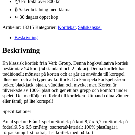
📦 Fri frakt över 800 kr
🔒 Säker betalning med klarna
↩️ 30 dagars öppet köp
Artikelnr:
18215
Kategorier:
Kortlekar
,
Sällskapspel
Beskrivning
Beskrivning
En klassisk kortlek från Verk Group. Denna högkvalitativa kortlek
består utav 54 kort (54 standard och 2 jokrar). Denna kortlek har
traditionellt mönster på korten och är går att använda till kortspel,
illusioner och alla typer av korttrick. Du kan spela kortspel såsom
poker, blackjack, sjuan, vändtian och mycket mer. Korten är
tillverkade av 100% plast och ger ett bra grepp och komfort under
spelet. Det medföljer ett fodral till kortleken. Utmanda dina vänner
eller familj på lite kortspel!
Specifikationer
Antal spelare:Från 1 spelareStorlek på kort:8,7 x 5,7 cmStorlek på
fodral:9,5 x 6,5 cmFärg: osorteratMaterial: 100% plastIngår i
förpackning:1 st fodral, 1 st kortlek med 54 kort