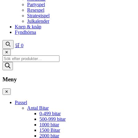
Partyspel
Resespel
Strategispel
Julkalender
Knep & knåp
Fyndhörna
🛒
0
✕
Produktsökning
Meny
✕
Pussel
Antal Bitar
0-499 bitar
500-999 bitar
1000 bitar
1500 Bitar
2000 bitar