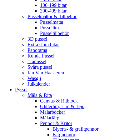
100-199 bitar
200-499 bitar
Pusselmattor & Tillbehör
Pusselmatta
Pussellim
Pusseltillbehör
3D pussel
Extra stora bitar
Panorama
Runda Pussel
Träpussel
Svåra pussel
Jan Van Haasteren
Wasgij
Julkalender
Pyssel
Måla & Rita
Canvas & Ritblock
Glitterlim, Lim & Tejp
Målarböcker
Målarfärg
Pennor & Kritor
Blyerts- & grafitpennor
Färgpennor