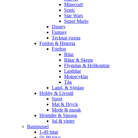
Minecraft
Sonic
Star Wars
Super Mario
Disney
Fantasy
Tecknat vuxna
Fordon & Historia
Fordon
Bilar
Båtar & Skepp
Flygplan & Helikoptrar
Lastbilar
Motorcyklar
Tåg
Land- & Sjöslag
Hobby & Livsstil
Sport
Mat & Dryck
Mode & musik
Högtider & Säsong
Jul & vinter
Barnpussel
1-49 bitar
50-99 bitar