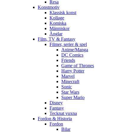
Resa
Konstmotiv
Klassisk konst
Kollage
Komiska
Människor
Änglar
Film, TV & Fantasy
Filmer, serier & spel
Anime/Manga
DC Comics
Friends
Game of Thrones
Harry Potter
Marvel
Minecraft
Sonic
Star Wars
Super Mario
Disney
Fantasy
Tecknat vuxna
Fordon & Historia
Fordon
Bilar