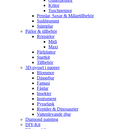
Glitterpennor
Kritor
Tuschpennor
Penslar, Saxar & Målartillbehör
Suddgummi
Stämplar
Pärlor & tillbehör
Rörpärlor
Midi
Maxi
Pärlplattor
Startkit
Tillbehör
3D-pyssel i papper
Blommor
Däggdjur
Fantasi
Fåglar
Insekter
Instrument
Pysselask
Reptiler & Dinosaurier
Vattenlevande djur
Diamond painting
DIY-Kit