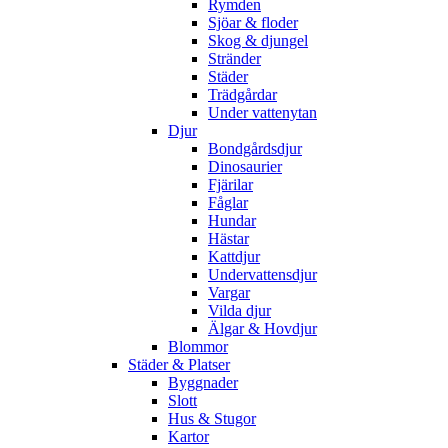
Rymden
Sjöar & floder
Skog & djungel
Stränder
Städer
Trädgårdar
Under vattenytan
Djur
Bondgårdsdjur
Dinosaurier
Fjärilar
Fåglar
Hundar
Hästar
Kattdjur
Undervattensdjur
Vargar
Vilda djur
Älgar & Hovdjur
Blommor
Städer & Platser
Byggnader
Slott
Hus & Stugor
Kartor