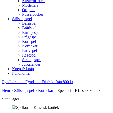
Klistermärken
Modellera
Origami
Pysselböcker
Sällskapspel
Barnspel
Brädspel
Familjespel
Frågespel
Kortspel
Kortlekar
Partyspel
Resespel
Strategispel
Julkalender
Knep & knåp
Fyndhörna
Fyndhörnan – Fynda nu
Fri frakt från 800 kr
Hem
>
Sällskapspel
>
Kortlekar
>
Spelkort – Klassisk kortlek
Slut i lager