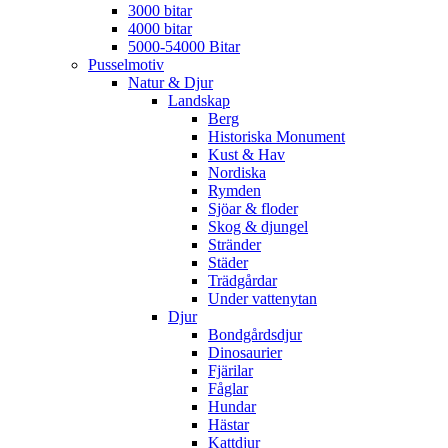
3000 bitar
4000 bitar
5000-54000 Bitar
Pusselmotiv
Natur & Djur
Landskap
Berg
Historiska Monument
Kust & Hav
Nordiska
Rymden
Sjöar & floder
Skog & djungel
Stränder
Städer
Trädgårdar
Under vattenytan
Djur
Bondgårdsdjur
Dinosaurier
Fjärilar
Fåglar
Hundar
Hästar
Kattdjur