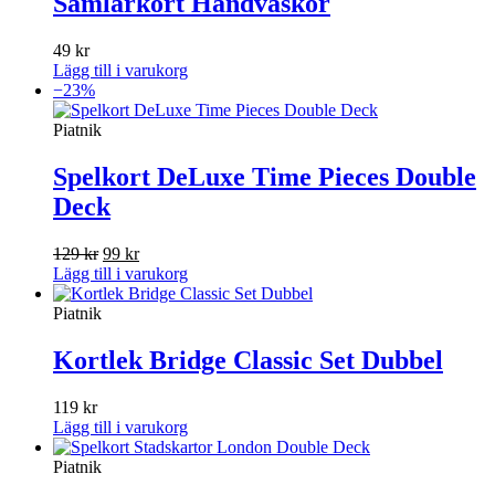
Samlarkort Handväskor
49
kr
Lägg till i varukorg
−23%
Piatnik
Spelkort DeLuxe Time Pieces Double
Deck
Det
Det
129
kr
99
kr
ursprungliga
nuvarande
Lägg till i varukorg
priset
priset
var:
är:
Piatnik
129 kr.
99 kr.
Kortlek Bridge Classic Set Dubbel
119
kr
Lägg till i varukorg
Piatnik