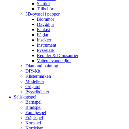
Startkit
Tillbehör
3D-pyssel i papper
Blommor
Däggdjur
Fantasi
Fåglar
Insekter
Instrument
Pysselask
Reptiler & Dinosaurier
Vattenlevande djur
Diamond painting
DIY-Kit
Klistermärken
Modellera
Origami
Pysselböcker
Sällskapspel
Barnspel
Brädspel
Familjespel
Frågespel
Kortspel
Kortlekar