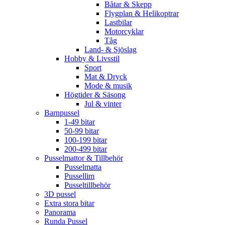
Båtar & Skepp
Flygplan & Helikoptrar
Lastbilar
Motorcyklar
Tåg
Land- & Sjöslag
Hobby & Livsstil
Sport
Mat & Dryck
Mode & musik
Högtider & Säsong
Jul & vinter
Barnpussel
1-49 bitar
50-99 bitar
100-199 bitar
200-499 bitar
Pusselmattor & Tillbehör
Pusselmatta
Pussellim
Pusseltillbehör
3D pussel
Extra stora bitar
Panorama
Runda Pussel