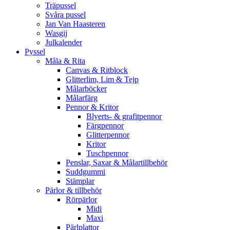
Träpussel
Svåra pussel
Jan Van Haasteren
Wasgij
Julkalender
Pyssel
Måla & Rita
Canvas & Ritblock
Glitterlim, Lim & Tejp
Målarböcker
Målarfärg
Pennor & Kritor
Blyerts- & grafitpennor
Färgpennor
Glitterpennor
Kritor
Tuschpennor
Penslar, Saxar & Målartillbehör
Suddgummi
Stämplar
Pärlor & tillbehör
Rörpärlor
Midi
Maxi
Pärlplattor