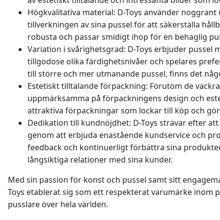
Högkvalitativa material: D-Toys använder noggrant u
tillverkningen av sina pussel för att säkerställa håll
robusta och passar smidigt ihop för en behaglig pu
Variation i svårighetsgrad: D-Toys erbjuder pussel 
tillgodose olika färdighetsnivåer och spelares pref
till större och mer utmanande pussel, finns det något
Estetiskt tilltalande förpackning: Förutom de vackr
uppmärksamma på förpackningens design och esteti
attraktiva förpackningar som lockar till köp och gör
Dedikation till kundnöjdhet: D-Toys strävar efter at
genom att erbjuda enastående kundservice och prod
feedback och kontinuerligt förbättra sina produkter
långsiktiga relationer med sina kunder.
Med sin passion för konst och pussel samt sitt engagema
Toys etablerat sig som ett respekterat varumärke inom pu
pusslare över hela världen.