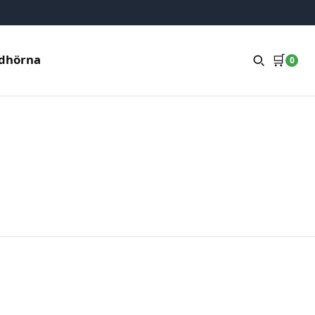
🛒
dhörna
0