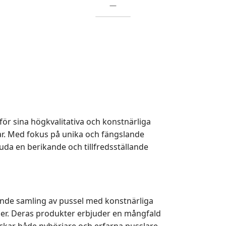
—
för sina högkvalitativa och konstnärliga
rar. Med fokus på unika och fängslande
juda en berikande och tillfredsställande
ande samling av pussel med konstnärliga
enser. Deras produkter erbjuder en mångfald
lockar både nybörjare och erfarna pusslare.