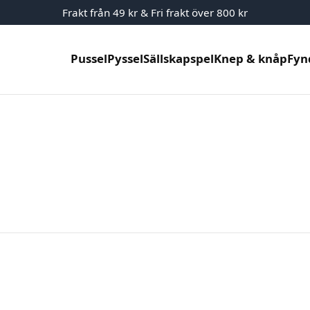
Frakt från 49 kr & Fri frakt över 800 kr
Pussel
Pyssel
Sällskapspel
Knep & knåp
Fyn