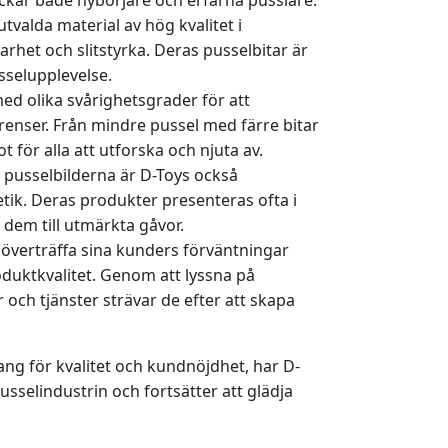
tvalda material av hög kvalitet i
barhet och slitstyrka. Deras pusselbitar är
sselupplevelse.
med olika svårighetsgrader för att
erenser. Från mindre pussel med färre bitar
 för alla att utforska och njuta av.
a pusselbilderna är D-Toys också
k. Deras produkter presenteras ofta i
 dem till utmärkta gåvor.
t överträffa sina kunders förväntningar
uktkvalitet. Genom att lyssna på
 och tjänster strävar de efter att skapa
ng för kvalitet och kundnöjdhet, har D-
sselindustrin och fortsätter att glädja