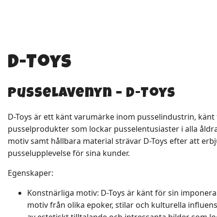
D-Toys
Pusselavenyn – D-Toys
D-Toys är ett känt varumärke inom pusselindustrin, känt 
pusselprodukter som lockar pusselentusiaster i alla åld
motiv samt hållbara material strävar D-Toys efter att erb
pusselupplevelse för sina kunder.
Egenskaper:
Konstnärliga motiv: D-Toys är känt för sin imponer
motiv från olika epoker, stilar och kulturella influ
av estetiskt tilltalande och intressanta bilder som 