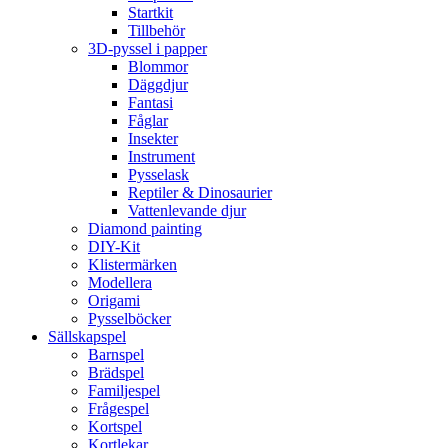
Startkit
Tillbehör
3D-pyssel i papper
Blommor
Däggdjur
Fantasi
Fåglar
Insekter
Instrument
Pysselask
Reptiler & Dinosaurier
Vattenlevande djur
Diamond painting
DIY-Kit
Klistermärken
Modellera
Origami
Pysselböcker
Sällskapspel
Barnspel
Brädspel
Familjespel
Frågespel
Kortspel
Kortlekar