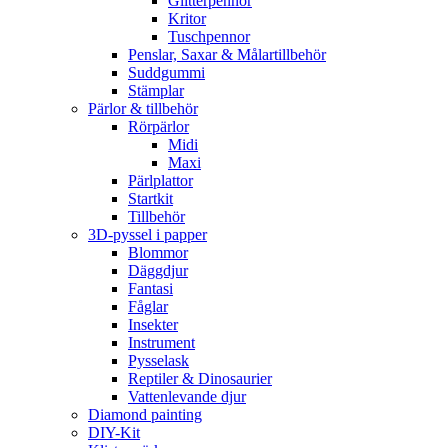
Glitterpennor
Kritor
Tuschpennor
Penslar, Saxar & Målartillbehör
Suddgummi
Stämplar
Pärlor & tillbehör
Rörpärlor
Midi
Maxi
Pärlplattor
Startkit
Tillbehör
3D-pyssel i papper
Blommor
Däggdjur
Fantasi
Fåglar
Insekter
Instrument
Pysselask
Reptiler & Dinosaurier
Vattenlevande djur
Diamond painting
DIY-Kit