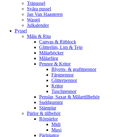
Träpussel
Svåra pussel
Jan Van Haasteren
Wasgij
Julkalender
Pyssel
Måla & Rita
Canvas & Ritblock
Glitterlim, Lim & Tejp
Målarböcker
Målarfärg
Pennor & Kritor
Blyerts- & grafitpennor
Färgpennor
Glitterpennor
Kritor
Tuschpennor
Penslar, Saxar & Målartillbehör
Suddgummi
Stämplar
Pärlor & tillbehör
Rörpärlor
Midi
Maxi
Pärlplattor