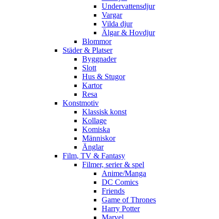
Undervattensdjur
Vargar
Vilda djur
Älgar & Hovdjur
Blommor
Städer & Platser
Byggnader
Slott
Hus & Stugor
Kartor
Resa
Konstmotiv
Klassisk konst
Kollage
Komiska
Människor
Änglar
Film, TV & Fantasy
Filmer, serier & spel
Anime/Manga
DC Comics
Friends
Game of Thrones
Harry Potter
Marvel