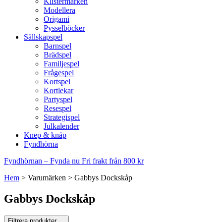
Klistermärken
Modellera
Origami
Pysselböcker
Sällskapspel
Barnspel
Brädspel
Familjespel
Frågespel
Kortspel
Kortlekar
Partyspel
Resespel
Strategispel
Julkalender
Knep & knåp
Fyndhörna
Fyndhörnan – Fynda nu
Fri frakt från 800 kr
Hem
>
Varumärken
>
Gabbys Dockskåp
Gabbys Dockskåp
Filtrera produkter
…