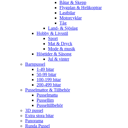
Båtar & Skepp
Flygplan & Helikoptrar
Lastbilar
Motorcyklar
Tåg
Land- & Sjöslag
Hobby & Livsstil
Sport
Mat & Dryck
Mode & musik
Högtider & Säsong
Jul & vinter
Barnpussel
1-49 bitar
50-99 bitar
100-199 bitar
200-499 bitar
Pusselmattor & Tillbehör
Pusselmatta
Pussellim
Pusseltillbehör
3D pussel
Extra stora bitar
Panorama
Runda Pussel