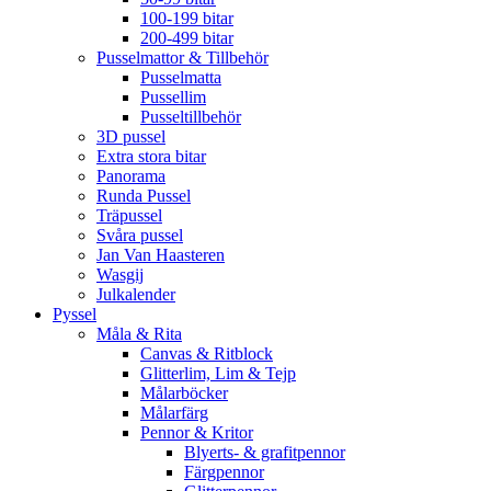
100-199 bitar
200-499 bitar
Pusselmattor & Tillbehör
Pusselmatta
Pussellim
Pusseltillbehör
3D pussel
Extra stora bitar
Panorama
Runda Pussel
Träpussel
Svåra pussel
Jan Van Haasteren
Wasgij
Julkalender
Pyssel
Måla & Rita
Canvas & Ritblock
Glitterlim, Lim & Tejp
Målarböcker
Målarfärg
Pennor & Kritor
Blyerts- & grafitpennor
Färgpennor