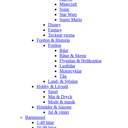
Minecraft
Sonic
Star Wars
Super Mario
Disney
Fantasy
Tecknat vuxna
Fordon & Historia
Fordon
Bilar
Båtar & Skepp
Flygplan & Helikoptrar
Lastbilar
Motorcyklar
Tåg
Land- & Sjöslag
Hobby & Livsstil
Sport
Mat & Dryck
Mode & musik
Högtider & Säsong
Jul & vinter
Barnpussel
1-49 bitar
50-99 bitar