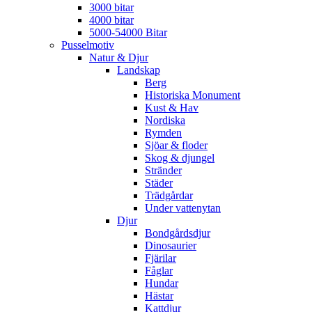
3000 bitar
4000 bitar
5000-54000 Bitar
Pusselmotiv
Natur & Djur
Landskap
Berg
Historiska Monument
Kust & Hav
Nordiska
Rymden
Sjöar & floder
Skog & djungel
Stränder
Städer
Trädgårdar
Under vattenytan
Djur
Bondgårdsdjur
Dinosaurier
Fjärilar
Fåglar
Hundar
Hästar
Kattdjur