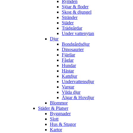
Rymden
Sjöar & floder
Skog & djungel
Stränder
Städer
Trädgårdar
Under vattenytan
Djur
Bondgårdsdjur
Dinosaurier
Fjärilar
Fåglar
Hundar
Hästar
Kattdjur
Undervattensdjur
Vargar
Vilda djur
Älgar & Hovdjur
Blommor
Städer & Platser
Byggnader
Slott
Hus & Stugor
Kartor