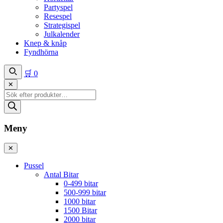
Partyspel
Resespel
Strategispel
Julkalender
Knep & knåp
Fyndhörna
🛒
0
✕
Produktsökning
Meny
✕
Pussel
Antal Bitar
0-499 bitar
500-999 bitar
1000 bitar
1500 Bitar
2000 bitar