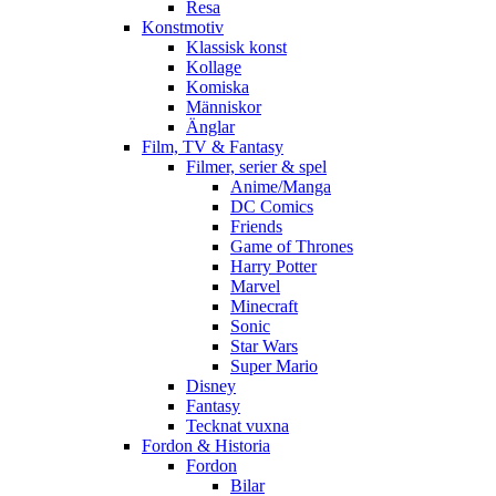
Resa
Konstmotiv
Klassisk konst
Kollage
Komiska
Människor
Änglar
Film, TV & Fantasy
Filmer, serier & spel
Anime/Manga
DC Comics
Friends
Game of Thrones
Harry Potter
Marvel
Minecraft
Sonic
Star Wars
Super Mario
Disney
Fantasy
Tecknat vuxna
Fordon & Historia
Fordon
Bilar