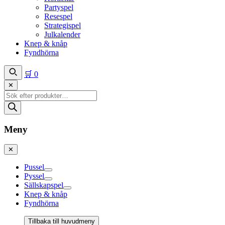
Partyspel
Resespel
Strategispel
Julkalender
Knep & knåp
Fyndhörna
🛒
0
✕
Produktsökning
Meny
✕
Pussel
Pyssel
Sällskapspel
Knep & knåp
Fyndhörna
Tillbaka till huvudmeny