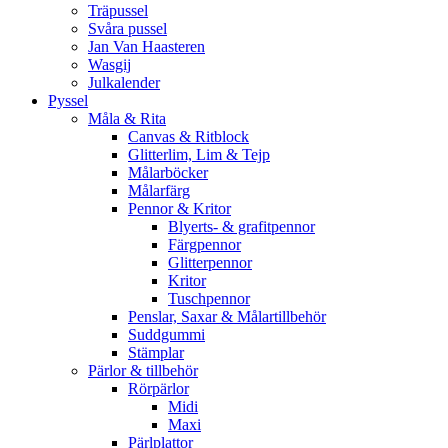
Träpussel
Svåra pussel
Jan Van Haasteren
Wasgij
Julkalender
Pyssel
Måla & Rita
Canvas & Ritblock
Glitterlim, Lim & Tejp
Målarböcker
Målarfärg
Pennor & Kritor
Blyerts- & grafitpennor
Färgpennor
Glitterpennor
Kritor
Tuschpennor
Penslar, Saxar & Målartillbehör
Suddgummi
Stämplar
Pärlor & tillbehör
Rörpärlor
Midi
Maxi
Pärlplattor