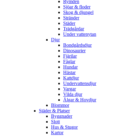
Rymden
Sjöar & floder
Skog & djungel
Stränder
Städer
Trädgårdar
Under vattenytan
Djur
Bondgårdsdjur
Dinosaurier
Fjärilar
Fåglar
Hundar
Hästar
Kattdjur
Undervattensdjur
Vargar
Vilda djur
Älgar & Hovdjur
Blommor
Städer & Platser
Byggnader
Slott
Hus & Stugor
Kartor