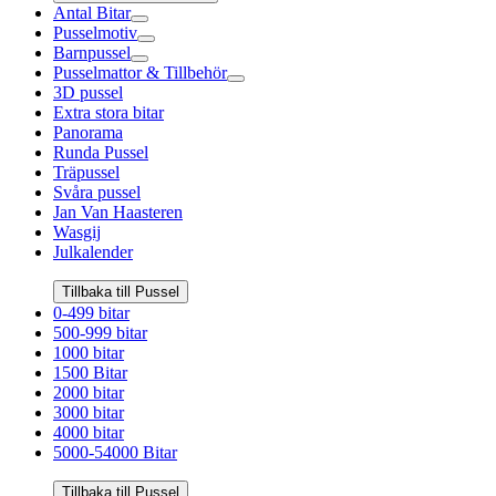
Antal Bitar
Pusselmotiv
Barnpussel
Pusselmattor & Tillbehör
3D pussel
Extra stora bitar
Panorama
Runda Pussel
Träpussel
Svåra pussel
Jan Van Haasteren
Wasgij
Julkalender
Tillbaka till Pussel
0-499 bitar
500-999 bitar
1000 bitar
1500 Bitar
2000 bitar
3000 bitar
4000 bitar
5000-54000 Bitar
Tillbaka till Pussel