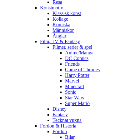
Resa
Konstmotiv
Klassisk konst
Kollage
Komiska
Människor
Änglar
Film, TV & Fantasy
Filmer, serier & spel
Anime/Manga
DC Comics
Friends
Game of Thrones
Harry Potter
Marvel
Minecraft
Sonic
Star Wars
Super Mario
Disney
Fantasy
Tecknat vuxna
Fordon & Historia
Fordon
Bilar