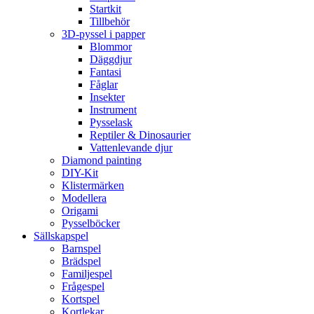
Startkit
Tillbehör
3D-pyssel i papper
Blommor
Däggdjur
Fantasi
Fåglar
Insekter
Instrument
Pysselask
Reptiler & Dinosaurier
Vattenlevande djur
Diamond painting
DIY-Kit
Klistermärken
Modellera
Origami
Pysselböcker
Sällskapspel
Barnspel
Brädspel
Familjespel
Frågespel
Kortspel
Kortlekar