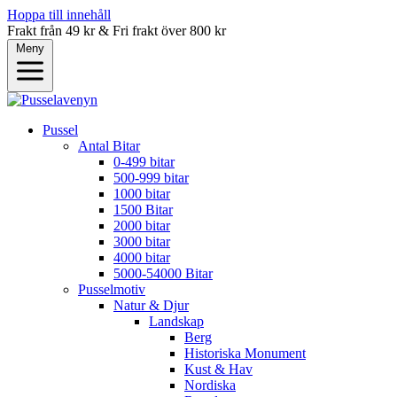
Hoppa till innehåll
Frakt från 49 kr & Fri frakt över 800 kr
Meny
Pussel
Antal Bitar
0-499 bitar
500-999 bitar
1000 bitar
1500 Bitar
2000 bitar
3000 bitar
4000 bitar
5000-54000 Bitar
Pusselmotiv
Natur & Djur
Landskap
Berg
Historiska Monument
Kust & Hav
Nordiska