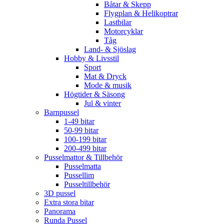
Båtar & Skepp
Flygplan & Helikoptrar
Lastbilar
Motorcyklar
Tåg
Land- & Sjöslag
Hobby & Livsstil
Sport
Mat & Dryck
Mode & musik
Högtider & Säsong
Jul & vinter
Barnpussel
1-49 bitar
50-99 bitar
100-199 bitar
200-499 bitar
Pusselmattor & Tillbehör
Pusselmatta
Pussellim
Pusseltillbehör
3D pussel
Extra stora bitar
Panorama
Runda Pussel