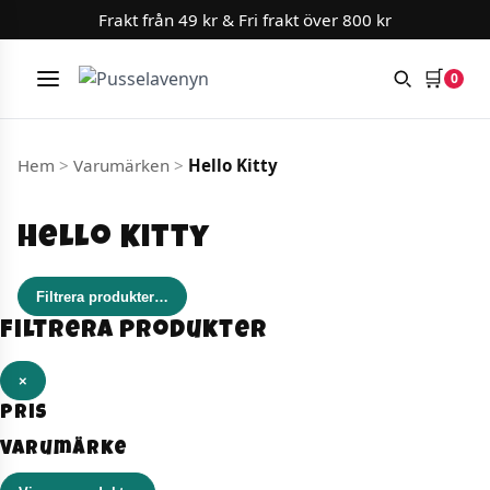
Frakt från 49 kr & Fri frakt över 800 kr
🛒
0
Meny
Hoppa till innehåll
Hem
>
Varumärken
>
Hello Kitty
Hello Kitty
Filtrera produkter
…
Filtrera produkter
×
Pris
Varumärke