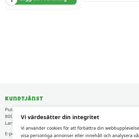
‹
Kundtjänst
Pusselavenyn.se drivs av Cadjam AB (Org.nr 559427-
8003)
Vi värdesätter din integritet
Lancashirevägen 30, 819 40 Karlholmsbruk, Sverige
Vi använder cookies för att förbättra din webbupplevelse
E-post:
kundservice@pusselavenyn.se
visa personliga annonser eller innehåll och analysera vå