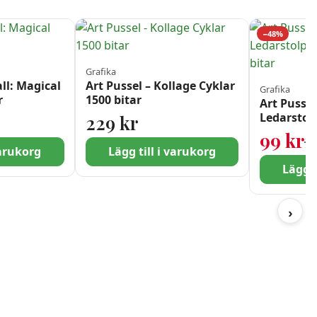
−48%
Grafika
all: Magical
Art Pussel – Kollage Cyklar
Grafika
r
1500 bitar
Art Pussel
et var: 189 kr.
 är: 99 kr.
Ledarstol
229
kr
1000 bitar
99
kr
1
varukorg
Lägg till i varukorg
Lägg t
›