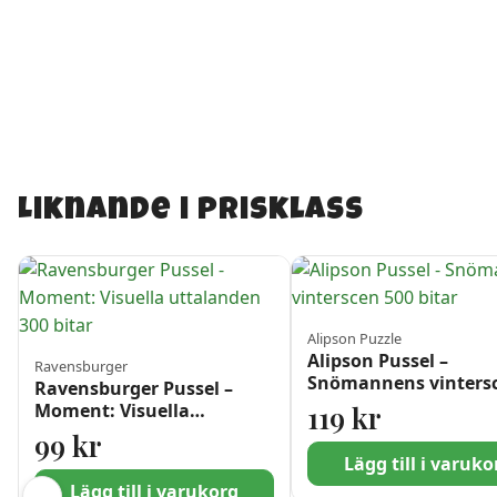
Liknande i prisklass
Alipson Puzzle
Alipson Pussel –
Ravensburger
Snömannens vinters
Ravensburger Pussel –
500 bitar
Moment: Visuella
119
kr
uttalanden 300 bitar
99
kr
Lägg till i varuko
Lägg till i varukorg