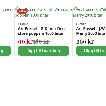
−48%
Grafika
Grafika
:
Art Pussel – G.Klimt: Den
Art Pussel – J.W
stora poppeln 1000 bitar
Merry 2000 bita
var: 189 kr.
 99 kr.
Det ursprungliga pris
Det nuvarande priset
99
kr
189
kr
269
kr
rg
Lägg till i varukorg
Lägg till i 