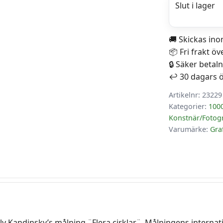
1
9
Slut i lager
🚚 Skickas in
📦 Fri frakt öv
🔒 Säker betal
↩️ 30 dagars 
Artikelnr:
23229
Kategorier:
1000
Konstnär/Fotog
Varumärke:
Gra
ly Kandinsky’s målning ¨Flera cirklar¨. Målningens internat