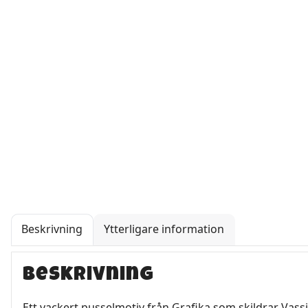
Beskrivning
Ytterligare information
Beskrivning
Ett vackert pusselmotiv från Grafika som skildrar Vassi