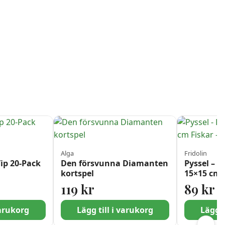
Alga
Fridolin
Tip 20-Pack
Den försvunna Diamanten
Pyssel – 
kortspel
15×15 cm F
119
kr
89
kr
varukorg
Lägg till i varukorg
Lägg t