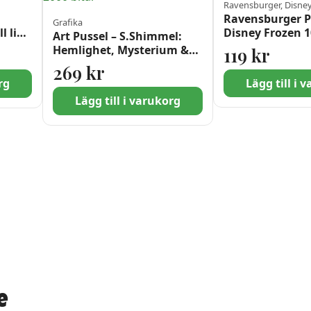
Ravensburger, Disne
Ravensburger P
Grafika
l liv
Disney Frozen 1
Art Pussel – S.Shimmel:
XXL
Hemlighet, Mysterium &
119
kr
Hopp 2000 bitar
269
kr
rg
Lägg till i 
Lägg till i varukorg
e