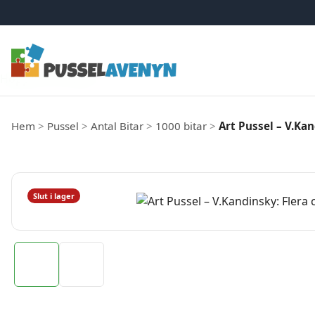
Hoppa till innehåll
Hem
>
Pussel
>
Antal Bitar
>
1000 bitar
>
Art Pussel – V.Kan
Slut i lager