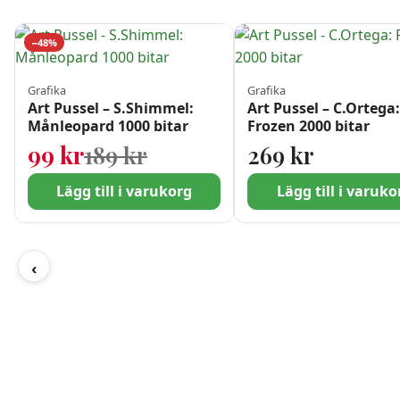
−48%
Grafika
Grafika
Art Pussel – S.Shimmel:
Art Pussel – C.Ortega
Månleopard 1000 bitar
Frozen 2000 bitar
Det ursprungliga priset 
Det nuvarande priset är:
99
kr
189
kr
269
kr
Lägg till i varukorg
Lägg till i varuko
‹