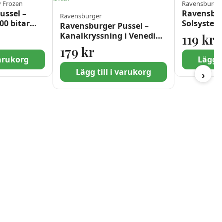
y Frozen
Ravensburge
ussel –
Ravensbur
Ravensburger
00 bitar
Solsystem
Ravensburger Pussel –
Kanalkryssning i Venedig
119
kr
1000 bitar
179
kr
varukorg
Lägg t
Lägg till i varukorg
›