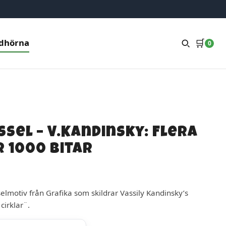
🛒
dhörna
0
ssel – V.Kandinsky: Flera
r 1000 bitar
Det
Det
rsprungliga
nuvarande
selmotiv från Grafika som skildrar Vassily Kandinsky’s
riset
riset
cirklar¨.
ar:
r: