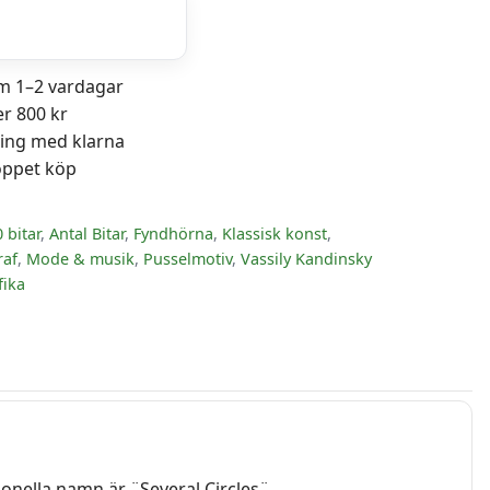
89 kr.
9 kr.
om 1–2 vardagar
er 800 kr
ning med klarna
öppet köp
 bitar
,
Antal Bitar
,
Fyndhörna
,
Klassisk konst
,
raf
,
Mode & musik
,
Pusselmotiv
,
Vassily Kandinsky
fika
ionella namn är ¨Several Circles¨.