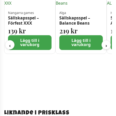
Nangarra games
Alga
Ha
Sällskapsspel –
Sällskapsspel –
Sä
Förfest XXX
Balance Beans
AL
SE
139
kr
219
kr
1
Lägg till i
Lägg till i
varukorg
varukorg
‹
›
Liknande i prisklass