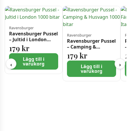
Ravensburger
Ravensburger Pussel
Ravensburger
Rav
– Jultid i London
Ravensburger Pussel
Ra
1000 bitar
179
kr
– Camping &
– 
Husvagn 1000 bitar
Pr
179
kr
2
Bi
Lägg till i
varukorg
‹
›
Lägg till i
varukorg