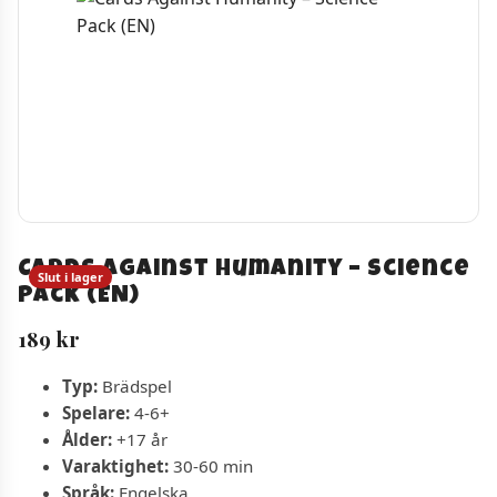
Cards Against Humanity – Science
Slut i lager
Pack (EN)
189
kr
Typ:
Brädspel
Spelare:
4-6+
Ålder:
+17 år
Varaktighet:
30-60 min
Språk:
Engelska