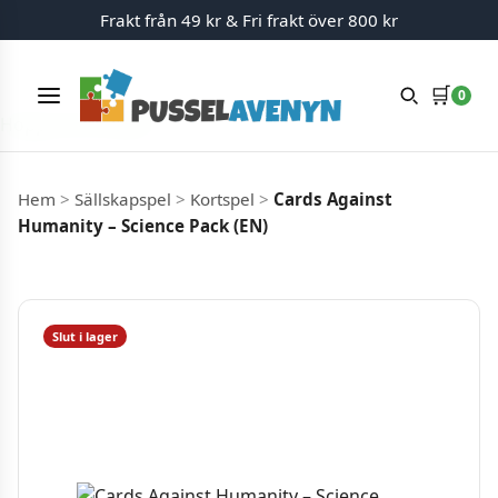
Frakt från 49 kr & Fri frakt över 800 kr
🛒
0
Meny
Hoppa till innehåll
Hem
>
Sällskapspel
>
Kortspel
>
Cards Against
Humanity – Science Pack (EN)
Slut i lager