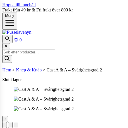
Hoppa till innehåll
Frakt från 49 kr & Fri frakt över 800 kr
Meny
🛒
0
✕
Produktsökning
Hem
>
Knep & Knåp
>
Cast A & A – Svårighetsgrad 2
Slut i lager
‹