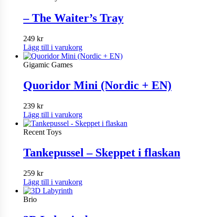
99 kr.
69 kr.
– The Waiter’s Tray
249
kr
Lägg till i varukorg
Gigamic Games
Quoridor Mini (Nordic + EN)
239
kr
Lägg till i varukorg
Recent Toys
Tankepussel – Skeppet i flaskan
259
kr
Lägg till i varukorg
Brio