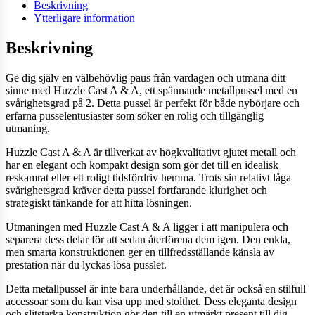
Beskrivning
Ytterligare information
Beskrivning
Ge dig själv en välbehövlig paus från vardagen och utmana ditt
sinne med Huzzle Cast A & A, ett spännande metallpussel med en
svårighetsgrad på 2. Detta pussel är perfekt för både nybörjare och
erfarna pusselentusiaster som söker en rolig och tillgänglig
utmaning.
Huzzle Cast A & A är tillverkat av högkvalitativt gjutet metall och
har en elegant och kompakt design som gör det till en idealisk
reskamrat eller ett roligt tidsfördriv hemma. Trots sin relativt låga
svårighetsgrad kräver detta pussel fortfarande klurighet och
strategiskt tänkande för att hitta lösningen.
Utmaningen med Huzzle Cast A & A ligger i att manipulera och
separera dess delar för att sedan återförena dem igen. Den enkla,
men smarta konstruktionen ger en tillfredsställande känsla av
prestation när du lyckas lösa pusslet.
Detta metallpussel är inte bara underhållande, det är också en stilfull
accessoar som du kan visa upp med stolthet. Dess eleganta design
och slitstarka konstruktion gör den till en utmärkt present till dig