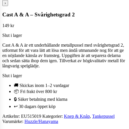
›
Cast A & A – Svårighetsgrad 2
149
kr
Slut i lager
Cast A & A är ett underhållande metallpussel med svårighetsgrad 2,
utformat för att vara lätt att lösa men ändå utmanande nog för att ge
en nöjdande känsla av framsteg. Uppgiften är att separera delarna
och sedan sätta ihop dem igen. Tillverkat av högkvalitativ metall för
långvarig spelglädje.
Slut i lager
🚚 Skickas inom 1–2 vardagar
📦 Fri frakt över 800 kr
🔒 Säker betalning med klarna
↩️ 30 dagars öppet köp
Artikelnr:
EU515019
Kategorier:
Knep & Knåp
,
Tankepussel
Varumärke:
Huzzle/Hanayama