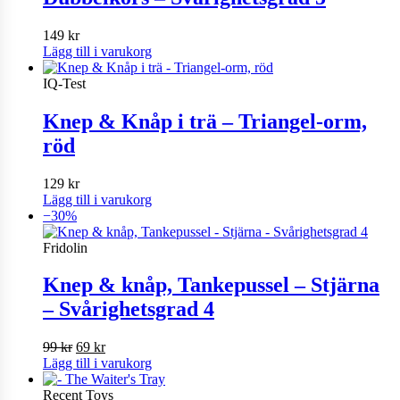
149
kr
Lägg till i varukorg
IQ-Test
Knep & Knåp i trä – Triangel-orm,
röd
129
kr
Lägg till i varukorg
−30%
Fridolin
Knep & knåp, Tankepussel – Stjärna
– Svårighetsgrad 4
Det
Det
99
kr
69
kr
ursprungliga
nuvarande
Lägg till i varukorg
priset
priset
var:
är:
Recent Toys