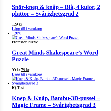
Snör-knep & knåp – Blå, 4 kulor, 2
plattor – Svårighetsgrad 2
129
kr
Lägg till i varukorg
−20%
Professor Puzzle
Great Minds Shakespeare’s Word
Puzzle
Det
Det
99
kr
79
kr
ursprungliga
nuvarande
Lägg till i varukorg
priset
priset
var:
är:
99 kr.
79 kr.
IQ-Test
Knep & Knåp, Bambu-3D-pussel –
Magic Frame – Svårighetsgrad 3