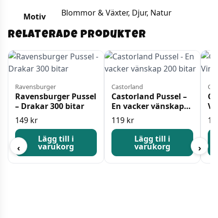
Blommor & Växter, Djur, Natur
Motiv
Relaterade produkter
Ravensburger
Castorland
Cas
Ravensburger Pussel
Castorland Pussel –
Ca
– Drakar 300 bitar
En vacker vänskap
Vi
200 bitar
Bi
149
kr
119
kr
10
Lägg till i
Lägg till i
varukorg
varukorg
‹
›