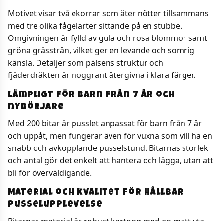
Motivet visar två ekorrar som äter nötter tillsammans
med tre olika fågelarter sittande på en stubbe.
Omgivningen är fylld av gula och rosa blommor samt
gröna grässtrån, vilket ger en levande och somrig
känsla. Detaljer som pälsens struktur och
fjäderdräkten är noggrant återgivna i klara färger.
Lämpligt för barn från 7 år och
nybörjare
Med 200 bitar är pusslet anpassat för barn från 7 år
och uppåt, men fungerar även för vuxna som vill ha en
snabb och avkopplande pusselstund. Bitarnas storlek
och antal gör det enkelt att hantera och lägga, utan att
bli för överväldigande.
Material och kvalitet för hållbar
pusselupplevelse
Bitarnas material är robust kartong med en matt yta