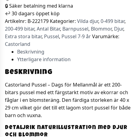
🔒 Säker betalning med klarna
↩️ 30 dagars öppet köp
Artikelnr:
B-222179
Kategorier:
Vilda djur
,
0-499 bitar
,
200-499 bitar
,
Antal Bitar
,
Barnpussel
,
Blommor
,
Djur
,
Extra stora bitar
,
Pussel
,
Pussel 7-9 år
Varumärke:
Castorland
Beskrivning
Ytterligare information
Beskrivning
Castorland Pussel – Dags för Mellanmål är ett 200-
bitars pussel med ett färgstarkt motiv av ekorrar och
fåglar i en blomsteräng. Den färdiga storleken är 40 x
29 cm vilket gör det till ett lagom stort pussel för både
barn och vuxna.
Detaljrik naturillustration med djur
och blommor