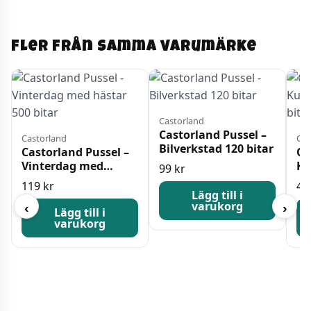
Fler från samma varumärke
Castorland
Castorland Pussel –
Castorland
Cas
Bilverkstad 120 bitar
Castorland Pussel –
Ca
Vinterdag med
Ku
99
kr
hästar 500 bitar
40
119
kr
42
Lägg till i
varukorg
‹
›
Lägg till i
varukorg