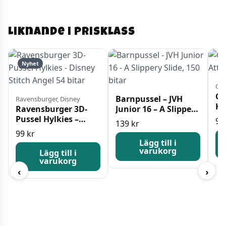
Liknande i prisklass
Nyhet
Cas
Ca
Barnpussel – JVH
Ravensburger, Disney
K-
Ravensburger 3D-
Junior 16 – A Slippery
Pussel Hylkies –
Slide, 150 bitar
9
139
kr
Disney Stitch Angel
99
kr
54 bitar
Lägg till i
varukorg
Lägg till i
varukorg
‹
›