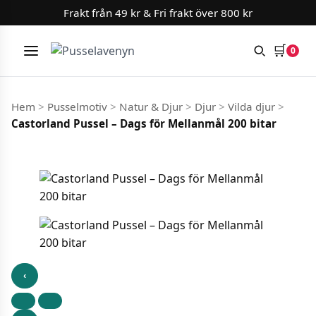
Frakt från 49 kr & Fri frakt över 800 kr
Slut i lager
Slut i lager
🛒
0
Meny
Hoppa till innehåll
Hem
>
Pusselmotiv
>
Natur & Djur
>
Djur
>
Vilda djur
>
Castorland Pussel – Dags för Mellanmål 200 bitar
‹