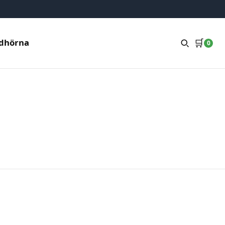
🛒
dhörna
0