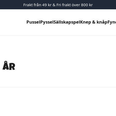
Frakt från 49 kr & Fri frakt över 800 kr
Pussel
Pyssel
Sällskapspel
Knep & knåp
Fyn
 år