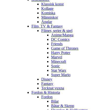
Klassisk konst
Kollage
Komiska
Människor
Änglar
Film, TV & Fantasy
Filmer, serier & spel
Anime/Manga
DC Comics
Friends
Game of Thrones
Harry Potter
Marvel
Minecraft
Sonic
Star Wars
Super Mario
Disney
Fantasy
Tecknat vuxna
Fordon & Historia
Fordon
Bilar
Båtar & Skepp