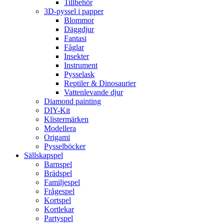
Tillbehör
3D-pyssel i papper
Blommor
Däggdjur
Fantasi
Fåglar
Insekter
Instrument
Pysselask
Reptiler & Dinosaurier
Vattenlevande djur
Diamond painting
DIY-Kit
Klistermärken
Modellera
Origami
Pysselböcker
Sällskapspel
Barnspel
Brädspel
Familjespel
Frågespel
Kortspel
Kortlekar
Partyspel