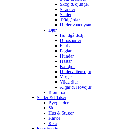
Skog & djungel
Stränder
Städer
Trädgårdar
Under vattenytan
Djur
Bondgårdsdjur
Dinosaurier
Fjärilar
Fåglar
Hundar
Hästar
Kattdjur
Undervattensdjur
Vargar
Vilda djur
Älgar & Hovdjur
Blommor
Städer & Platser
Byggnader
Slott
Hus & Stugor
Kartor
Resa
Konstmotiv