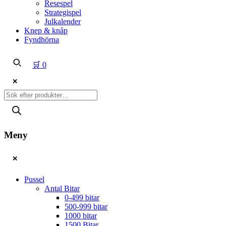
Resespel
Strategispel
Julkalender
Knep & knåp
Fyndhörna
🛒
0
✕
Produktsökning
Meny
✕
Pussel
Antal Bitar
0-499 bitar
500-999 bitar
1000 bitar
1500 Bitar