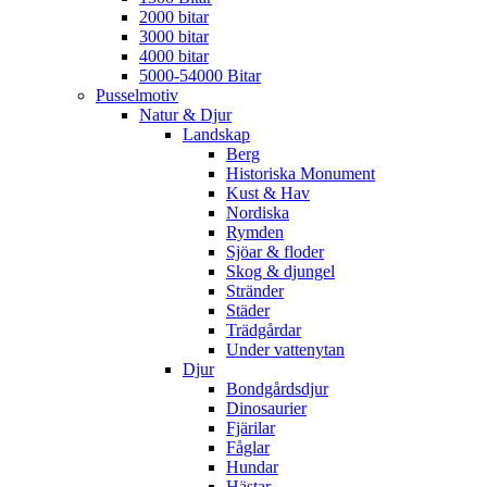
2000 bitar
3000 bitar
4000 bitar
5000-54000 Bitar
Pusselmotiv
Natur & Djur
Landskap
Berg
Historiska Monument
Kust & Hav
Nordiska
Rymden
Sjöar & floder
Skog & djungel
Stränder
Städer
Trädgårdar
Under vattenytan
Djur
Bondgårdsdjur
Dinosaurier
Fjärilar
Fåglar
Hundar
Hästar