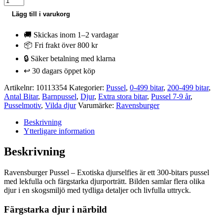
Pussel
Lägg till i varukorg
-
Exotiska
🚚 Skickas inom 1–2 vardagar
djurselfies
300
📦 Fri frakt över 800 kr
bitar
🔒 Säker betalning med klarna
mängd
↩️ 30 dagars öppet köp
Artikelnr:
10113354
Kategorier:
Pussel
,
0-499 bitar
,
200-499 bitar
,
Antal Bitar
,
Barnpussel
,
Djur
,
Extra stora bitar
,
Pussel 7-9 år
,
Pusselmotiv
,
Vilda djur
Varumärke:
Ravensburger
Beskrivning
Ytterligare information
Beskrivning
Ravensburger Pussel – Exotiska djurselfies är ett 300-bitars pussel
med lekfulla och färgstarka djurporträtt. Bilden samlar flera olika
djur i en skogsmiljö med tydliga detaljer och livfulla uttryck.
Färgstarka djur i närbild