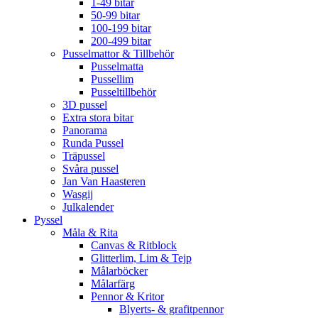
1-49 bitar
50-99 bitar
100-199 bitar
200-499 bitar
Pusselmattor & Tillbehör
Pusselmatta
Pussellim
Pusseltillbehör
3D pussel
Extra stora bitar
Panorama
Runda Pussel
Träpussel
Svåra pussel
Jan Van Haasteren
Wasgij
Julkalender
Pyssel
Måla & Rita
Canvas & Ritblock
Glitterlim, Lim & Tejp
Målarböcker
Målarfärg
Pennor & Kritor
Blyerts- & grafitpennor