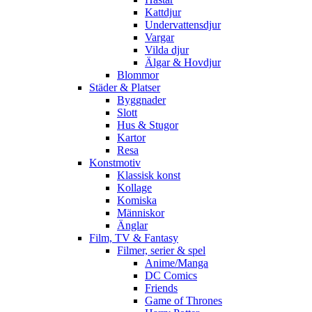
Kattdjur
Undervattensdjur
Vargar
Vilda djur
Älgar & Hovdjur
Blommor
Städer & Platser
Byggnader
Slott
Hus & Stugor
Kartor
Resa
Konstmotiv
Klassisk konst
Kollage
Komiska
Människor
Änglar
Film, TV & Fantasy
Filmer, serier & spel
Anime/Manga
DC Comics
Friends
Game of Thrones