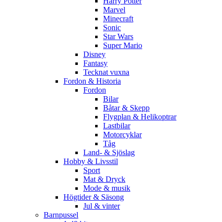
Harry Potter
Marvel
Minecraft
Sonic
Star Wars
Super Mario
Disney
Fantasy
Tecknat vuxna
Fordon & Historia
Fordon
Bilar
Båtar & Skepp
Flygplan & Helikoptrar
Lastbilar
Motorcyklar
Tåg
Land- & Sjöslag
Hobby & Livsstil
Sport
Mat & Dryck
Mode & musik
Högtider & Säsong
Jul & vinter
Barnpussel