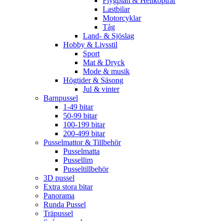
Flygplan & Helikoptrar
Lastbilar
Motorcyklar
Tåg
Land- & Sjöslag
Hobby & Livsstil
Sport
Mat & Dryck
Mode & musik
Högtider & Säsong
Jul & vinter
Barnpussel
1-49 bitar
50-99 bitar
100-199 bitar
200-499 bitar
Pusselmattor & Tillbehör
Pusselmatta
Pussellim
Pusseltillbehör
3D pussel
Extra stora bitar
Panorama
Runda Pussel
Träpussel