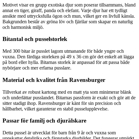
Motivet visar en grupp exotiska djur som poserar tillsammans, bland
annat en tiger, giraff, panda och elefant. Varje djur har ett tydligt
ansikte med uttrycksfulla ögon och mun, vilket ger en livfull känsla.
Bakgrunden består av gröna löv och fjärilar som skapar en naturlig
och harmonisk miljö.
Bitantal och pusselstorlek
Med 300 bitar är pusslet lagom utmanande för både yngre och
vuxna. Den färdiga storleken på 49 x 36 cm gör det enkelt att lägga
på bord eller hylla. Bitarnas storlek är anpassad för att passa både
nybörjare och mer erfarna pusslare.
Material och kvalitet från Ravensburger
Tillverkat av robust kartong med en matt yta som minimerar blänk
och underlättar pusslandet. Bitarnas passform är exakt och gör att de
sitter stadigt ihop. Ravensburger är känt för sin precision och
hållbarhet, vilket garanterar en stabil pusselupplevelse.
Passar för familj och djurälskare
Detta pussel är utvecklat för barn från 9 år och vuxna som
uppskattar detaljrika och färgstarka djurbilder. Det fungerar utmärkt