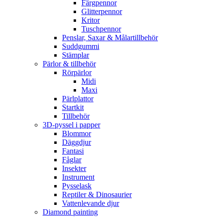
Färgpennor
Glitterpennor
Kritor
Tuschpennor
Penslar, Saxar & Målartillbehör
Suddgummi
Stämplar
Pärlor & tillbehör
Rörpärlor
Midi
Maxi
Pärlplattor
Startkit
Tillbehör
3D-pyssel i papper
Blommor
Däggdjur
Fantasi
Fåglar
Insekter
Instrument
Pysselask
Reptiler & Dinosaurier
Vattenlevande djur
Diamond painting