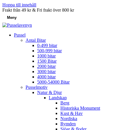
Hoppa till innehåll
Frakt från 49 kr & Fri frakt över 800 kr
Meny
Pussel
Antal Bitar
0-499 bitar
500-999 bitar
1000 bitar
1500 Bitar
2000 bitar
3000 bitar
4000 bitar
5000-54000 Bitar
Pusselmotiv
Natur & Djur
Landskap
Berg
Historiska Monument
Kust & Hav
Nordiska
Rymden
Sjöar & floder