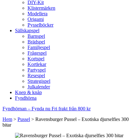
DIY-Kit
Klistermärken
Modellera
Origami
Pysselböcker
Sällskapspel
Barnspel
Brädspel
Familjespel
Frågespel
Kortspel
Kortlekar
Partyspel
Resespel
Strategispel
Julkalender
Knep & knåp
Fyndhörna
Fyndhörnan – Fynda nu
Fri frakt från 800 kr
Hem
>
Pussel
>
Ravensburger Pussel – Exotiska djurselfies 300
bitar