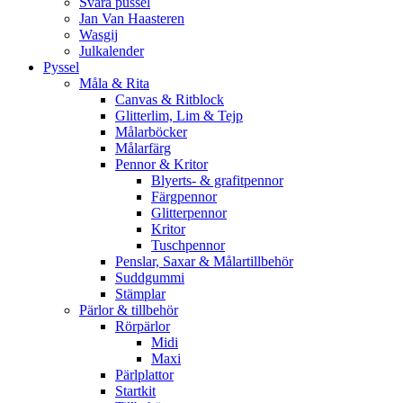
Svåra pussel
Jan Van Haasteren
Wasgij
Julkalender
Pyssel
Måla & Rita
Canvas & Ritblock
Glitterlim, Lim & Tejp
Målarböcker
Målarfärg
Pennor & Kritor
Blyerts- & grafitpennor
Färgpennor
Glitterpennor
Kritor
Tuschpennor
Penslar, Saxar & Målartillbehör
Suddgummi
Stämplar
Pärlor & tillbehör
Rörpärlor
Midi
Maxi
Pärlplattor
Startkit