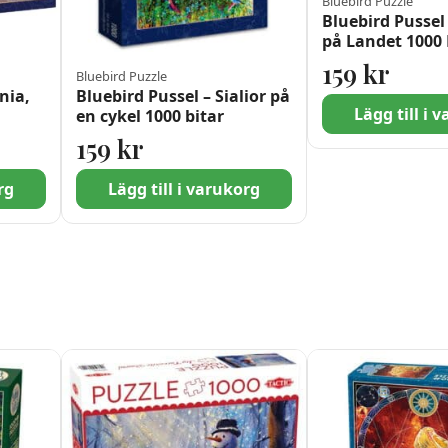
Bluebird Puzzle
Bluebird Pussel
på Landet 1000 
159
kr
Bluebird Puzzle
nia,
Bluebird Pussel – Sialior på
Lägg till i 
en cykel 1000 bitar
159
kr
rg
Lägg till i varukorg