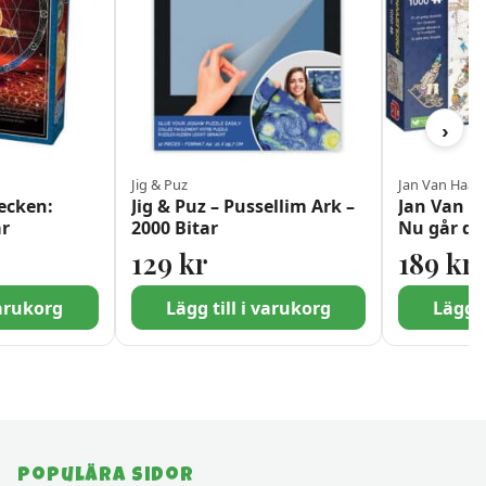
›
Jig & Puz
Jan Van Haas
tecken:
Jig & Puz – Pussellim Ark –
Jan Van H
ar
2000 Bitar
Nu går de
1000 bitar
129
kr
189
kr
varukorg
Lägg till i varukorg
Lägg t
Populära sidor