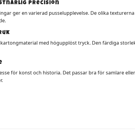
tnärlig precision
ngar ger en varierad pusselupplevelse. De olika texturern
de.
ruk
t kartongmaterial med högupplöst tryck. Den färdiga storleke
e
sse för konst och historia. Det passar bra för samlare eller s
r.