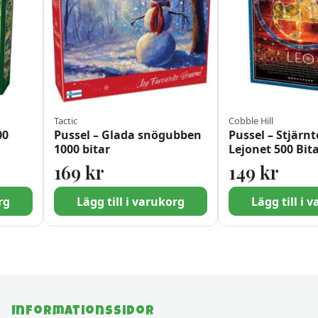
Tactic
Cobble Hill
00
Pussel – Glada snögubben
Pussel – Stjärn
1000 bitar
Lejonet 500 Bit
169
kr
149
kr
rg
Lägg till i varukorg
Lägg till i 
Informationssidor