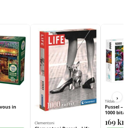
›
Tildas
vous in
Pussel – 
1000 bitar
169
kr
Clementoni