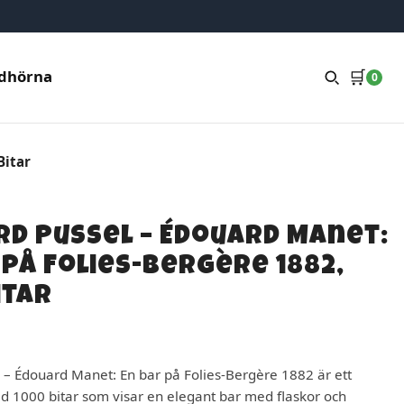
🛒
dhörna
0
Bitar
rd Pussel – Édouard Manet:
 på Folies-Bergère 1882,
itar
 – Édouard Manet: En bar på Folies-Bergère 1882 är ett
d 1000 bitar som visar en elegant bar med flaskor och