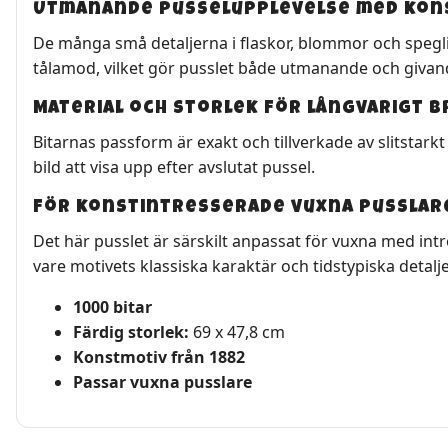
Utmanande pusselupplevelse med kons
De många små detaljerna i flaskor, blommor och spegli
tålamod, vilket gör pusslet både utmanande och givan
Material och storlek för långvarigt b
Bitarnas passform är exakt och tillverkade av slitstark
bild att visa upp efter avslutat pussel.
För konstintresserade vuxna pusslar
Det här pusslet är särskilt anpassat för vuxna med intre
vare motivets klassiska karaktär och tidstypiska detalje
1000 bitar
Färdig storlek:
69 x 47,8 cm
Konstmotiv från 1882
Passar vuxna pusslare