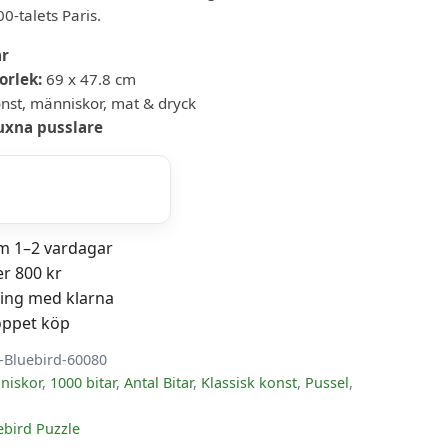
0-talets Paris.
ar
orlek:
69 x 47.8 cm
nst, människor, mat & dryck
uxna pusslare
om 1–2 vardagar
er 800 kr
ning med klarna
öppet köp
y-Bluebird-60080
niskor
,
1000 bitar
,
Antal Bitar
,
Klassisk konst
,
Pussel
,
ebird Puzzle