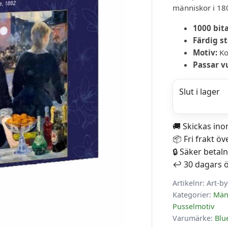
människor i 180
1000 bit
Färdig st
Motiv:
Ko
Passar v
Slut i lager
🚚 Skickas in
📦 Fri frakt öv
🔒 Säker betal
↩️ 30 dagars 
Artikelnr:
Art-b
Kategorier:
Män
Pusselmotiv
Varumärke:
Blu