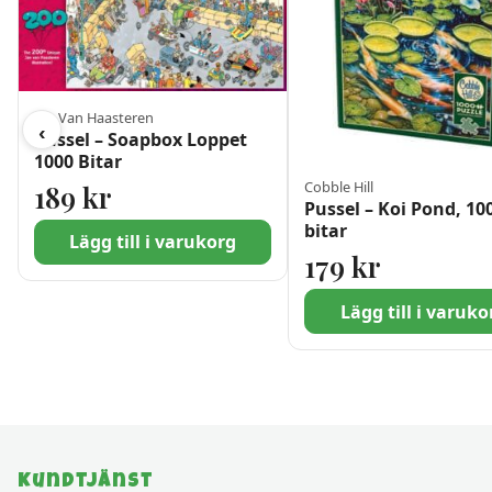
Jan Van Haasteren
‹
Pussel – Soapbox Loppet
1000 Bitar
Cobble Hill
189
kr
Pussel – Koi Pond, 10
bitar
Lägg till i varukorg
179
kr
Lägg till i varuko
Kundtjänst