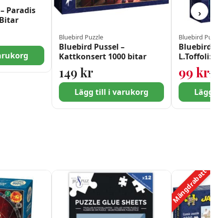
 – Paradis
›
Bitar
Bluebird Puzzle
Bluebird Puzz
Bluebird Pussel –
Bluebird A
varukorg
Kattkonsert 1000 bitar
L.Toffoli:
bitar
149
kr
99
kr
1
Lägg till i varukorg
Lägg t
Mängdrabatt