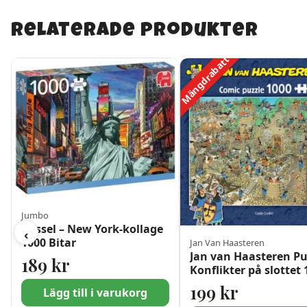
Relaterade produkter
Mängdrabatt
Jumbo
Pussel – New York-kollage
‹
1000 Bitar
Jan Van Haasteren
Jan van Haasteren Pu
189
kr
Konflikter på slottet
bitar
199
kr
Lägg till i varukorg