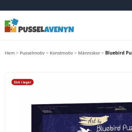
Hoppa till innehåll
Hem
>
Pusselmotiv
>
Konstmotiv
>
Människor
>
Bluebird Pu
Slut i lager