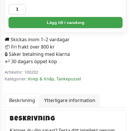
Metall-
knep
&
Lägg till i varukorg
knåp
-
🚚 Skickas inom 1–2 vardagar
Dubbelt
📦 Fri frakt över 800 kr
V
🔒 Säker betalning med klarna
mängd
↩️ 30 dagars öppet köp
Artikelnr:
100202
Kategorier:
Knep & Knåp
,
Tankepussel
Beskrivning
Ytterligare information
Beskrivning
Känner du dig smart? Testa ditt intellekt genom