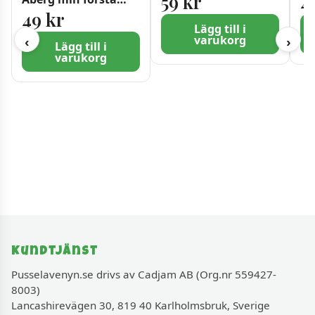
59
kr
4
målarbok
49
kr
Lägg till i
varukorg
‹
›
Lägg till i
varukorg
Kundtjänst
Pusselavenyn.se drivs av Cadjam AB (Org.nr 559427-
8003)
Lancashirevägen 30, 819 40 Karlholmsbruk, Sverige