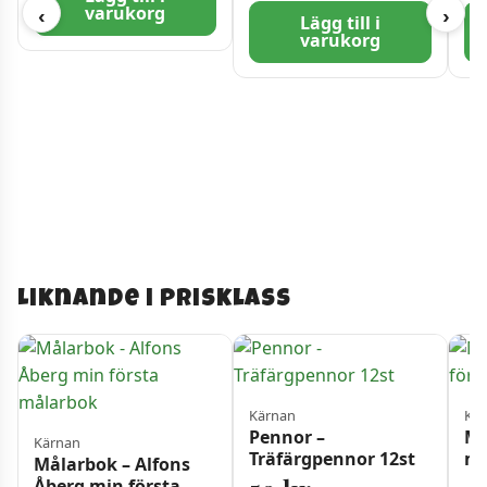
varukorg
‹
›
Lägg till i
varukorg
Liknande i prisklass
Kärnan
Kä
Pennor –
Må
Kärnan
Träfärgpennor 12st
mi
Målarbok – Alfons
Åberg min första