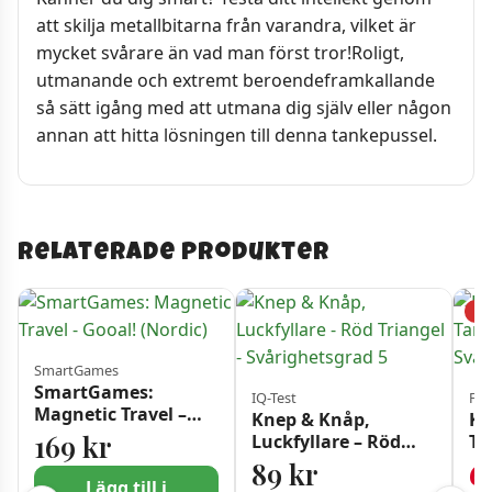
att skilja metallbitarna från varandra, vilket är
mycket svårare än vad man först tror!Roligt,
utmanande och extremt beroendeframkallande
så sätt igång med att utmana dig själv eller någon
annan att hitta lösningen till denna tankepussel.
Relaterade produkter
−3
SmartGames
SmartGames:
IQ-Test
Fri
Magnetic Travel –
Knep & Knåp,
Kn
Gooal! (Nordic)
169
kr
Luckfyllare – Röd
Ta
Triangel –
St
89
kr
6
Svårighetsgrad 5
Sv
Lägg till i