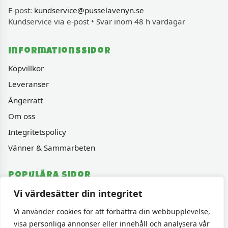
E-post:
kundservice@pusselavenyn.se
Kundservice via e-post • Svar inom 48 h vardagar
Informationssidor
Köpvillkor
Leveranser
Ångerrätt
Om oss
Integritetspolicy
Vänner & Sammarbeten
Populära sidor
Vi värdesätter din integritet
Varumärken
Fyndhörnan
Vi använder cookies för att förbättra din webbupplevelse,
visa personliga annonser eller innehåll och analysera vår
1000 bitars pussel