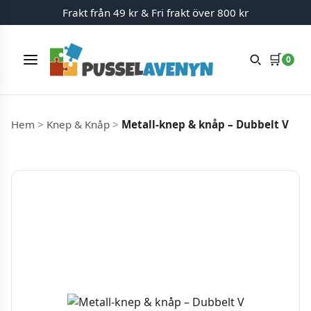
Frakt från 49 kr & Fri frakt över 800 kr
🛒
0
Meny
Hoppa till innehåll
Hem
>
Knep & Knåp
>
Metall-knep & knåp – Dubbelt V