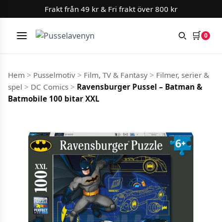
Frakt från 49 kr & Fri frakt över 800 kr
🛒
0
Meny
Hoppa till innehåll
Hem
>
Pusselmotiv
>
Film, TV & Fantasy
>
Filmer, serier &
spel
>
DC Comics
>
Ravensburger Pussel – Batman &
Batmobile 100 bitar XXL