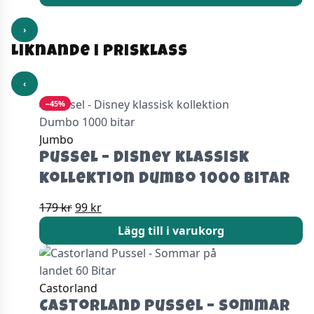
›
Liknande i prisklass
‹
−45%
Jumbo
Pussel – Disney klassisk
kollektion Dumbo 1000 bitar
Det
Det
179
kr
99
kr
ursprungliga
nuvarande
Lägg till i varukorg
priset
priset
var:
är:
179 kr.
99 kr.
Castorland
Castorland Pussel – Sommar