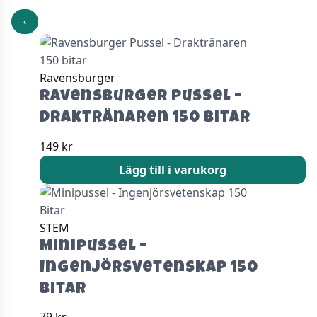
‹
Ravensburger
Ravensburger Pussel –
Draktränaren 150 bitar
149
kr
Lägg till i varukorg
STEM
Minipussel –
Ingenjörsvetenskap 150
Bitar