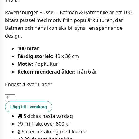
Ravensburger Pussel – Batman & Batmobile är ett 100-
bitars pussel med motiv från populärkulturen, där
Batman och hans ikoniska bil syns i en spännande
design.
100 bitar
Färdig storlek:
49 x 36 cm
Motiv:
Popkultur
Rekommenderad ålder:
från 6 år
Endast 4 kvar i lager
Ravensburger
Pussel
Lägg till i varukorg
-
🚚 Skickas nästa vardag
Batman
📦 Fri frakt över 800 kr
&
🔒 Säker betalning med klarna
Batmobile