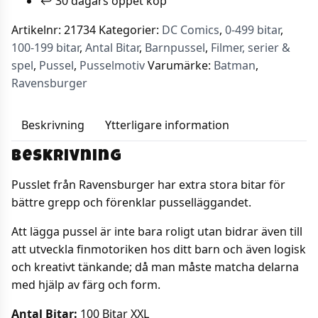
↩️ 30 dagars öppet köp
100
bitar
Artikelnr:
21734
Kategorier:
DC Comics
,
0-499 bitar
,
XXL
100-199 bitar
,
Antal Bitar
,
Barnpussel
,
Filmer, serier &
mängd
spel
,
Pussel
,
Pusselmotiv
Varumärke:
Batman
,
Ravensburger
Beskrivning
Ytterligare information
Beskrivning
Pusslet från Ravensburger har extra stora bitar för
bättre grepp och förenklar pusselläggandet.
Att lägga pussel är inte bara roligt utan bidrar även till
att utveckla finmotoriken hos ditt barn och även logisk
och kreativt tänkande; då man måste matcha delarna
med hjälp av färg och form.
Antal Bitar:
100 Bitar XXL