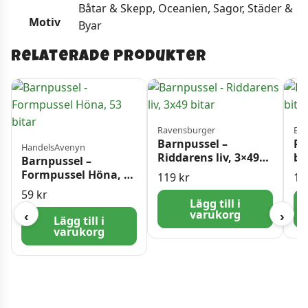
Båtar & Skepp, Oceanien, Sagor, Städer &
Motiv
Byar
Relaterade produkter
Ravensburger
Ed
Barnpussel –
Pu
HandelsAvenyn
Riddarens liv, 3×49
bi
Barnpussel –
bitar
Formpussel Höna, 53
119
kr
11
bitar
59
kr
Lägg till i
varukorg
‹
›
Lägg till i
varukorg