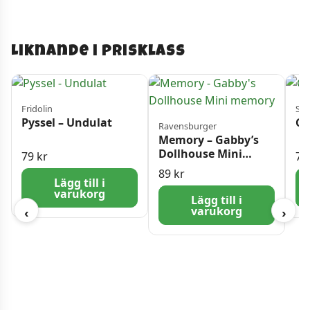
Liknande i prisklass
Fridolin
Sen
Pyssel – Undulat
Gl
Ravensburger
Memory – Gabby’s
Dollhouse Mini
79
kr
7
memory
89
kr
Lägg till i
varukorg
Lägg till i
varukorg
‹
›