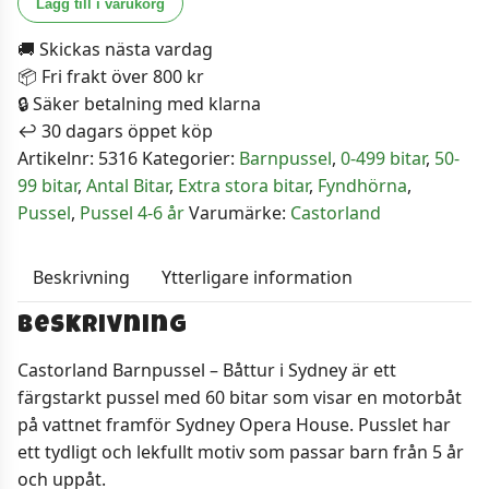
Lägg till i varukorg
Barnpussel
🚚 Skickas nästa vardag
-
📦 Fri frakt över 800 kr
Båttur
🔒 Säker betalning med klarna
i
↩️ 30 dagars öppet köp
Sydney
Artikelnr:
5316
Kategorier:
Barnpussel
,
0-499 bitar
,
50-
60
99 bitar
,
Antal Bitar
,
Extra stora bitar
,
Fyndhörna
,
Bitar
Pussel
,
Pussel 4-6 år
Varumärke:
Castorland
mängd
Beskrivning
Ytterligare information
Beskrivning
Castorland Barnpussel – Båttur i Sydney är ett
färgstarkt pussel med 60 bitar som visar en motorbåt
på vattnet framför Sydney Opera House. Pusslet har
ett tydligt och lekfullt motiv som passar barn från 5 år
och uppåt.