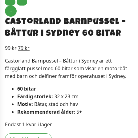
›
Castorland Barnpussel –
Båttur i Sydney 60 Bitar
Det
Det
99
kr
79
kr
ursprungliga
nuvarande
Castorland Barnpussel – Båttur i Sydney är ett
priset
priset
färgglatt pussel med 60 bitar som visar en motorbåt
var:
är:
med barn och delfiner framför operahuset i Sydney.
99 kr.
79 kr.
60 bitar
Färdig storlek:
32 x 23 cm
Motiv:
Båtar, stad och hav
Rekommenderad ålder:
5+
Endast 1 kvar i lager
Castorland