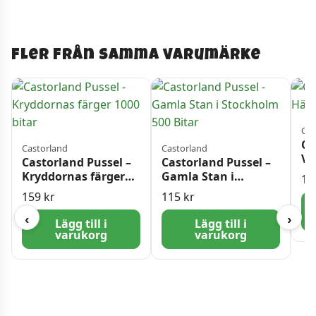
Fler från samma varumärke
Cas
Ca
Castorland
Castorland
Vi
Castorland Pussel –
Castorland Pussel –
Bi
Kryddornas färger
Gamla Stan i
15
1000 bitar
Stockholm 500 Bitar
159
kr
115
kr
‹
›
Lägg till i
Lägg till i
varukorg
varukorg