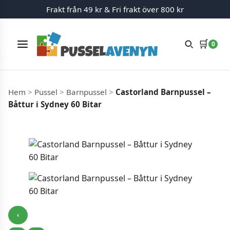
Frakt från 49 kr & Fri frakt över 800 kr
−20%
🛒
0
Meny
Hoppa till innehåll
Hem
>
Pussel
>
Barnpussel
>
Castorland Barnpussel –
Båttur i Sydney 60 Bitar
‹