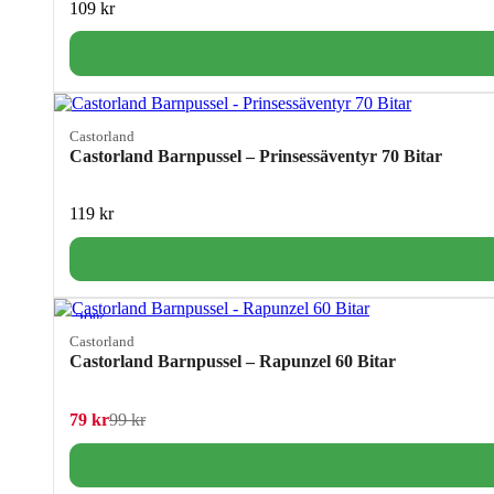
109
kr
Castorland
Castorland Barnpussel – Prinsessäventyr 70 Bitar
119
kr
−20%
Castorland
Castorland Barnpussel – Rapunzel 60 Bitar
Det ursprungliga priset var: 99 kr.
Det nuvarande priset är: 79 kr.
79
kr
99
kr