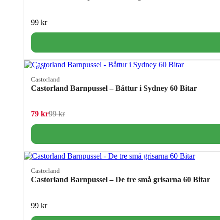
99
kr
−20%
Castorland
Castorland Barnpussel – Båttur i Sydney 60 Bitar
Det ursprungliga priset var: 99 kr.
Det nuvarande priset är: 79 kr.
79
kr
99
kr
Castorland
Castorland Barnpussel – De tre små grisarna 60 Bitar
99
kr