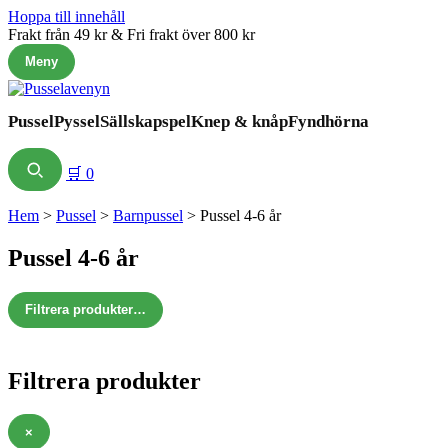
Hoppa till innehåll
Frakt från 49 kr & Fri frakt över 800 kr
Meny
Pussel
Pyssel
Sällskapspel
Knep & knåp
Fyndhörna
🛒
0
Hem
>
Pussel
>
Barnpussel
>
Pussel 4-6 år
Pussel 4-6 år
Filtrera produkter
…
Filtrera produkter
×