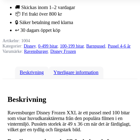
bitar
🚚 Skickas inom 1–2 vardagar
XXL
📦 Fri frakt över 800 kr
mängd
🔒 Säker betalning med klarna
↩️ 30 dagars öppet köp
Artikelnr:
1004
Kategorier:
Disney
,
0-499 bitar
,
100-199 bitar
,
Barnpussel
,
Pussel 4-6 år
Varumärke:
Ravensburger
,
Disney Frozen
Beskrivning
Ytterligare information
Beskrivning
Ravensburger Disney Frozen XXL är ett pussel med 100 bitar
som visar huvudkaraktärerna från den populära filmen i en
vintermiljö. Pusslets storlek är 49 x 36 cm när det är färdiglagt,
vilket ger en tydlig och färgstark bild.