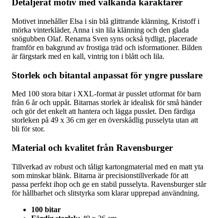
Detaljerat motiv med välkända karaktärer
Motivet innehåller Elsa i sin blå glittrande klänning, Kristoff i
mörka vinterkläder, Anna i sin lila klänning och den glada
snögubben Olaf. Renarna Sven syns också tydligt, placerade
framför en bakgrund av frostiga träd och isformationer. Bilden
är färgstark med en kall, vintrig ton i blått och lila.
Storlek och bitantal anpassat för yngre pusslare
Med 100 stora bitar i XXL-format är pusslet utformat för barn
från 6 år och uppåt. Bitarnas storlek är idealisk för små händer
och gör det enkelt att hantera och lägga pusslet. Den färdiga
storleken på 49 x 36 cm ger en överskådlig pusselyta utan att
bli för stor.
Material och kvalitet från Ravensburger
Tillverkad av robust och tåligt kartongmaterial med en matt yta
som minskar blänk. Bitarna är precisionstillverkade för att
passa perfekt ihop och ge en stabil pusselyta. Ravensburger står
för hållbarhet och slitstyrka som klarar upprepad användning.
100 bitar