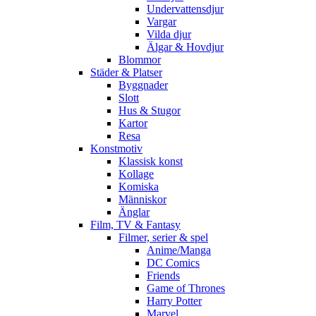
Undervattensdjur
Vargar
Vilda djur
Älgar & Hovdjur
Blommor
Städer & Platser
Byggnader
Slott
Hus & Stugor
Kartor
Resa
Konstmotiv
Klassisk konst
Kollage
Komiska
Människor
Änglar
Film, TV & Fantasy
Filmer, serier & spel
Anime/Manga
DC Comics
Friends
Game of Thrones
Harry Potter
Marvel