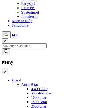
Partyspel
Resespel
Strategispel
Julkalender
Knep & knåp
Fyndhörna
🛒
0
✕
Produktsökning
Meny
✕
Pussel
Antal Bitar
0-499 bitar
500-999 bitar
1000 bitar
1500 Bitar
2000 bitar