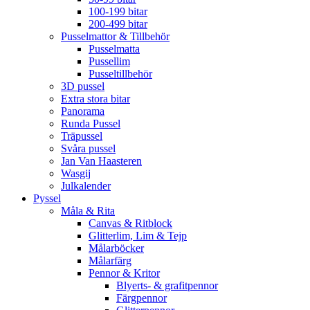
100-199 bitar
200-499 bitar
Pusselmattor & Tillbehör
Pusselmatta
Pussellim
Pusseltillbehör
3D pussel
Extra stora bitar
Panorama
Runda Pussel
Träpussel
Svåra pussel
Jan Van Haasteren
Wasgij
Julkalender
Pyssel
Måla & Rita
Canvas & Ritblock
Glitterlim, Lim & Tejp
Målarböcker
Målarfärg
Pennor & Kritor
Blyerts- & grafitpennor
Färgpennor