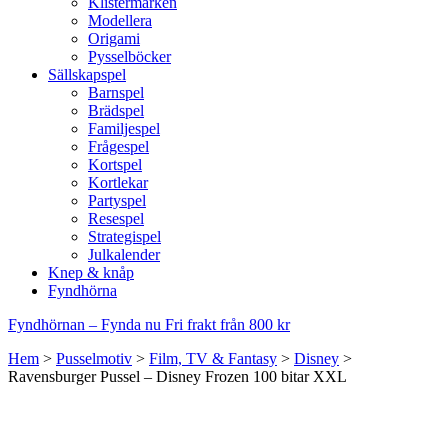
Klistermärken
Modellera
Origami
Pysselböcker
Sällskapspel
Barnspel
Brädspel
Familjespel
Frågespel
Kortspel
Kortlekar
Partyspel
Resespel
Strategispel
Julkalender
Knep & knåp
Fyndhörna
Fyndhörnan – Fynda nu
Fri frakt från 800 kr
Hem
>
Pusselmotiv
>
Film, TV & Fantasy
>
Disney
>
Ravensburger Pussel – Disney Frozen 100 bitar XXL