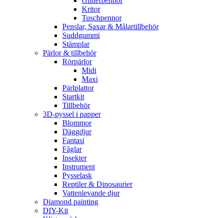
Glitterpennor
Kritor
Tuschpennor
Penslar, Saxar & Målartillbehör
Suddgummi
Stämplar
Pärlor & tillbehör
Rörpärlor
Midi
Maxi
Pärlplattor
Startkit
Tillbehör
3D-pyssel i papper
Blommor
Däggdjur
Fantasi
Fåglar
Insekter
Instrument
Pysselask
Reptiler & Dinosaurier
Vattenlevande djur
Diamond painting
DIY-Kit