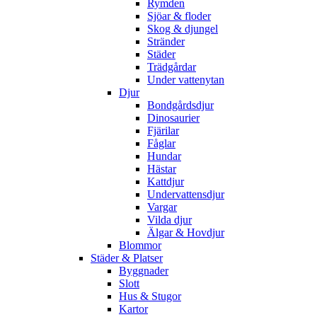
Rymden
Sjöar & floder
Skog & djungel
Stränder
Städer
Trädgårdar
Under vattenytan
Djur
Bondgårdsdjur
Dinosaurier
Fjärilar
Fåglar
Hundar
Hästar
Kattdjur
Undervattensdjur
Vargar
Vilda djur
Älgar & Hovdjur
Blommor
Städer & Platser
Byggnader
Slott
Hus & Stugor
Kartor