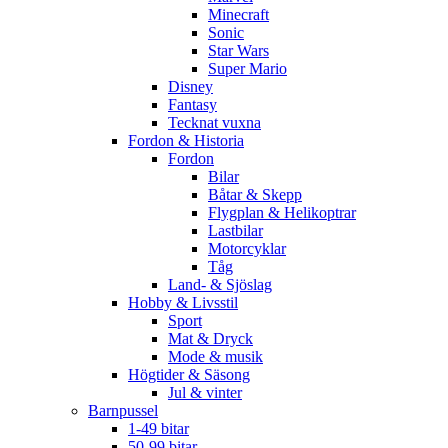
Minecraft
Sonic
Star Wars
Super Mario
Disney
Fantasy
Tecknat vuxna
Fordon & Historia
Fordon
Bilar
Båtar & Skepp
Flygplan & Helikoptrar
Lastbilar
Motorcyklar
Tåg
Land- & Sjöslag
Hobby & Livsstil
Sport
Mat & Dryck
Mode & musik
Högtider & Säsong
Jul & vinter
Barnpussel
1-49 bitar
50-99 bitar