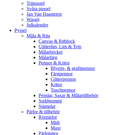
Träpussel
Svåra pussel
Jan Van Haasteren
Wasgij
Julkalender
Pyssel
Måla & Rita
Canvas & Ritblock
Glitterlim, Lim & Tejp
Målarböcker
Målarfärg
Pennor & Kritor
Blyerts- & grafitpennor
Färgpennor
Glitterpennor
Kritor
Tuschpennor
Penslar, Saxar & Målartillbehör
Suddgummi
Stämplar
Pärlor & tillbehör
Rörpärlor
Midi
Maxi
Pärlplattor