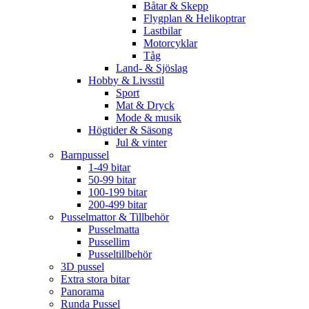
Båtar & Skepp
Flygplan & Helikoptrar
Lastbilar
Motorcyklar
Tåg
Land- & Sjöslag
Hobby & Livsstil
Sport
Mat & Dryck
Mode & musik
Högtider & Säsong
Jul & vinter
Barnpussel
1-49 bitar
50-99 bitar
100-199 bitar
200-499 bitar
Pusselmattor & Tillbehör
Pusselmatta
Pussellim
Pusseltillbehör
3D pussel
Extra stora bitar
Panorama
Runda Pussel