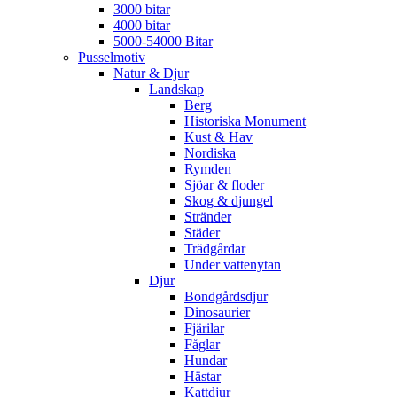
3000 bitar
4000 bitar
5000-54000 Bitar
Pusselmotiv
Natur & Djur
Landskap
Berg
Historiska Monument
Kust & Hav
Nordiska
Rymden
Sjöar & floder
Skog & djungel
Stränder
Städer
Trädgårdar
Under vattenytan
Djur
Bondgårdsdjur
Dinosaurier
Fjärilar
Fåglar
Hundar
Hästar
Kattdjur