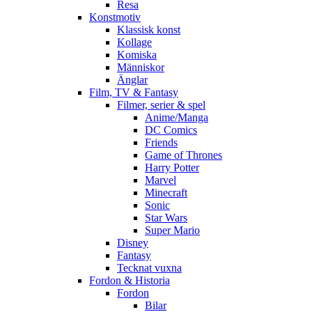
Resa
Konstmotiv
Klassisk konst
Kollage
Komiska
Människor
Änglar
Film, TV & Fantasy
Filmer, serier & spel
Anime/Manga
DC Comics
Friends
Game of Thrones
Harry Potter
Marvel
Minecraft
Sonic
Star Wars
Super Mario
Disney
Fantasy
Tecknat vuxna
Fordon & Historia
Fordon
Bilar