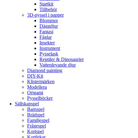
Startkit
Tillbehör
3D-pyssel i papper
Blommor
Däggdjur
Fantasi
Fåglar
Insekter
Instrument
Pysselask
Reptiler & Dinosaurier
Vattenlevande djur
Diamond painting
DIY-Kit
Klistermärken
Modellera
Origami
Pysselböcker
Sällskapspel
Barnspel
Brädspel
Familjespel
Frågespel
Kortspel
Kortlekar