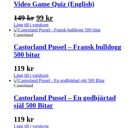
Video Game Quiz (English)
Det
Det
149
kr
99
kr
ursprungliga
nuvarande
Lägg till i varukorg
priset
priset
Castorland
var:
är:
Castorland Pussel – Fransk bulldogg
149 kr.
99 kr.
500 bitar
119
kr
Lägg till i varukorg
Castorland
Castorland Pussel – En godhjärtad
själ 500 Bitar
119
kr
Lägg till i varukorg