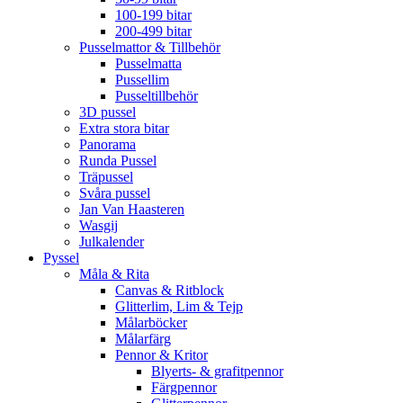
100-199 bitar
200-499 bitar
Pusselmattor & Tillbehör
Pusselmatta
Pussellim
Pusseltillbehör
3D pussel
Extra stora bitar
Panorama
Runda Pussel
Träpussel
Svåra pussel
Jan Van Haasteren
Wasgij
Julkalender
Pyssel
Måla & Rita
Canvas & Ritblock
Glitterlim, Lim & Tejp
Målarböcker
Målarfärg
Pennor & Kritor
Blyerts- & grafitpennor
Färgpennor