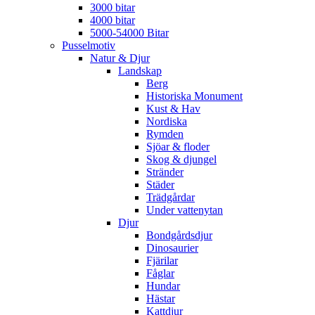
3000 bitar
4000 bitar
5000-54000 Bitar
Pusselmotiv
Natur & Djur
Landskap
Berg
Historiska Monument
Kust & Hav
Nordiska
Rymden
Sjöar & floder
Skog & djungel
Stränder
Städer
Trädgårdar
Under vattenytan
Djur
Bondgårdsdjur
Dinosaurier
Fjärilar
Fåglar
Hundar
Hästar
Kattdjur