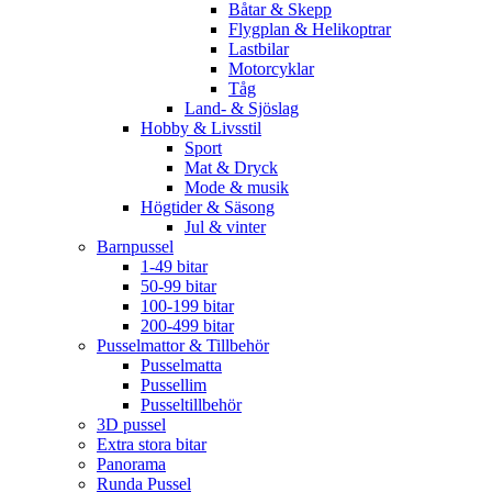
Båtar & Skepp
Flygplan & Helikoptrar
Lastbilar
Motorcyklar
Tåg
Land- & Sjöslag
Hobby & Livsstil
Sport
Mat & Dryck
Mode & musik
Högtider & Säsong
Jul & vinter
Barnpussel
1-49 bitar
50-99 bitar
100-199 bitar
200-499 bitar
Pusselmattor & Tillbehör
Pusselmatta
Pussellim
Pusseltillbehör
3D pussel
Extra stora bitar
Panorama
Runda Pussel