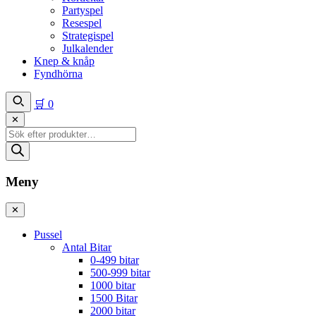
Partyspel
Resespel
Strategispel
Julkalender
Knep & knåp
Fyndhörna
🛒
0
✕
Produktsökning
Meny
✕
Pussel
Antal Bitar
0-499 bitar
500-999 bitar
1000 bitar
1500 Bitar
2000 bitar