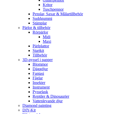
Glitterpennor
Kritor
Tuschpennor
Penslar, Saxar & Målartillbehör
Suddgummi
Stämplar
Pärlor & tillbehör
Rörpärlor
Midi
Maxi
Pärlplattor
Startkit
Tillbehör
3D-pyssel i papper
Blommor
Däggdjur
Fantasi
Fåglar
Insekter
Instrument
Pysselask
Reptiler & Dinosaurier
Vattenlevande djur
Diamond painting
DIY-Kit