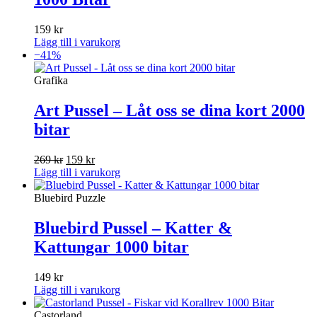
159
kr
Lägg till i varukorg
−41%
Grafika
Art Pussel – Låt oss se dina kort 2000
bitar
Det
Det
269
kr
159
kr
ursprungliga
nuvarande
Lägg till i varukorg
priset
priset
var:
är:
Bluebird Puzzle
269 kr.
159 kr.
Bluebird Pussel – Katter &
Kattungar 1000 bitar
149
kr
Lägg till i varukorg
Castorland