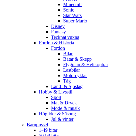
Minecraft
Sonic
Star Wars
Super Mario
Disney
Fantasy
Tecknat vuxna
Fordon & Historia
Fordon
Bilar
Båtar & Skepp
Flygplan & Helikoptrar
Lastbilar
Motorcyklar
Tåg
Land- & Sjöslag
Hobby & Livsstil
Sport
Mat & Dryck
Mode & musik
Högtider & Säsong
Jul & vinter
Barnpussel
1-49 bitar
50-99 bitar