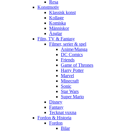
Resa
Konstmotiv
Klassisk konst
Kollage
Komiska
Människor
Änglar
Film, TV & Fantasy
Filmer, serier & spel
Anime/Manga
DC Comics
Friends
Game of Thrones
Harry Potter
Marvel
Minecraft
Sonic
Star Wars
Super Mario
Disney
Fantasy
Tecknat vuxna
Fordon & Historia
Fordon
Bilar