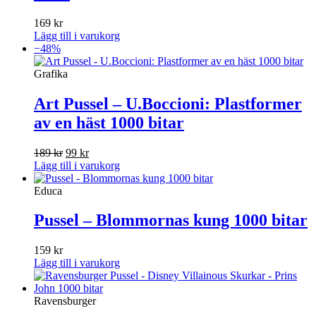
169
kr
Lägg till i varukorg
−48%
Grafika
Art Pussel – U.Boccioni: Plastformer
av en häst 1000 bitar
Det
Det
189
kr
99
kr
ursprungliga
nuvarande
Lägg till i varukorg
priset
priset
var:
är:
Educa
189 kr.
99 kr.
Pussel – Blommornas kung 1000 bitar
159
kr
Lägg till i varukorg
Ravensburger