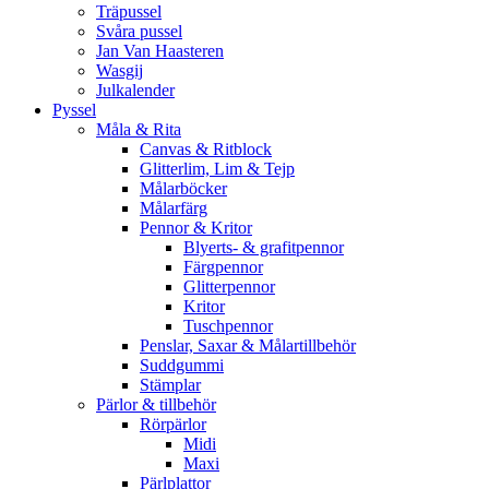
Träpussel
Svåra pussel
Jan Van Haasteren
Wasgij
Julkalender
Pyssel
Måla & Rita
Canvas & Ritblock
Glitterlim, Lim & Tejp
Målarböcker
Målarfärg
Pennor & Kritor
Blyerts- & grafitpennor
Färgpennor
Glitterpennor
Kritor
Tuschpennor
Penslar, Saxar & Målartillbehör
Suddgummi
Stämplar
Pärlor & tillbehör
Rörpärlor
Midi
Maxi
Pärlplattor