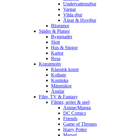
Undervattensdjur
Vargar
Vilda djur
Älgar & Hovdjur
Blommor
Städer & Platser
Byggnader
Slott
Hus & Stugor
Kartor
Resa
Konstmotiv
Klassisk konst
Kollage
Komiska
Människor
Änglar
Film, TV & Fantasy
Filmer, serier & spel
Anime/Manga
DC Comics
Friends
Game of Thrones
Harry Potter
Marvel