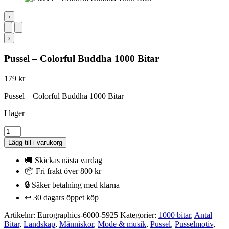
‹
›
Pussel – Colorful Buddha 1000 Bitar
179
kr
Pussel – Colorful Buddha 1000 Bitar
I lager
Pussel
-
Lägg till i varukorg
Colorful
Buddha
🚚 Skickas nästa vardag
1000
📦 Fri frakt över 800 kr
Bitar
🔒 Säker betalning med klarna
mängd
↩️ 30 dagars öppet köp
Artikelnr:
Eurographics-6000-5925
Kategorier:
1000 bitar
,
Antal
Bitar
,
Landskap
,
Människor
,
Mode & musik
,
Pussel
,
Pusselmotiv
,