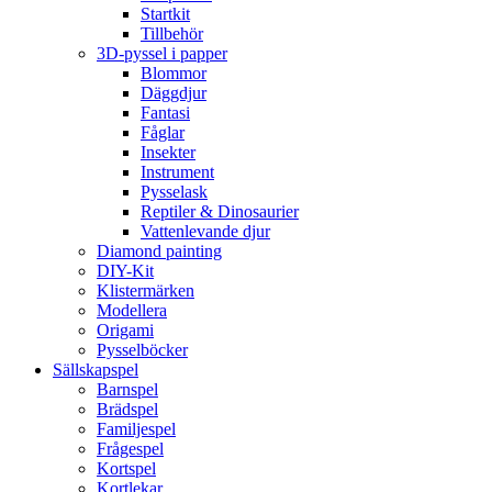
Startkit
Tillbehör
3D-pyssel i papper
Blommor
Däggdjur
Fantasi
Fåglar
Insekter
Instrument
Pysselask
Reptiler & Dinosaurier
Vattenlevande djur
Diamond painting
DIY-Kit
Klistermärken
Modellera
Origami
Pysselböcker
Sällskapspel
Barnspel
Brädspel
Familjespel
Frågespel
Kortspel
Kortlekar