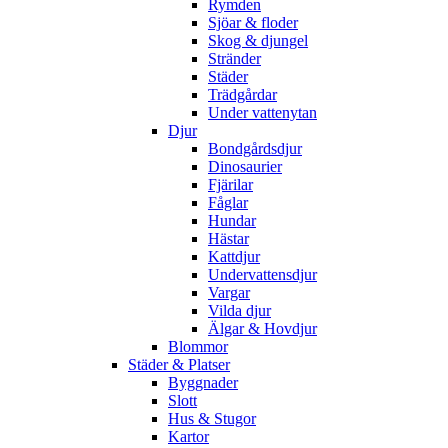
Rymden
Sjöar & floder
Skog & djungel
Stränder
Städer
Trädgårdar
Under vattenytan
Djur
Bondgårdsdjur
Dinosaurier
Fjärilar
Fåglar
Hundar
Hästar
Kattdjur
Undervattensdjur
Vargar
Vilda djur
Älgar & Hovdjur
Blommor
Städer & Platser
Byggnader
Slott
Hus & Stugor
Kartor