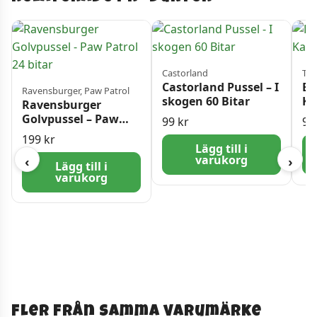
Castorland
Tref
Castorland Pussel – I
Ba
Ravensburger, Paw Patrol
skogen 60 Bitar
Ka
Ravensburger
bi
Golvpussel – Paw
99
kr
9
Patrol 24 bitar
199
kr
Lägg till i
varukorg
‹
›
Lägg till i
varukorg
Fler från samma varumärke