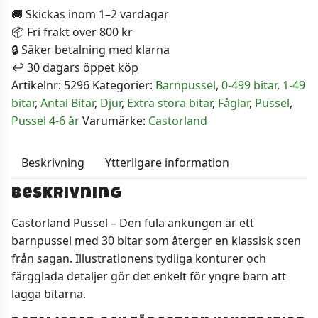
🚚 Skickas inom 1–2 vardagar
Den
📦 Fri frakt över 800 kr
fula
🔒 Säker betalning med klarna
ankungen
↩️ 30 dagars öppet köp
30
Artikelnr:
5296
Kategorier:
Barnpussel
,
0-499 bitar
,
1-49
Bitar
bitar
,
Antal Bitar
,
Djur
,
Extra stora bitar
,
Fåglar
,
Pussel
,
mängd
Pussel 4-6 år
Varumärke:
Castorland
Beskrivning
Ytterligare information
Beskrivning
Castorland Pussel – Den fula ankungen är ett
barnpussel med 30 bitar som återger en klassisk scen
från sagan. Illustrationens tydliga konturer och
färgglada detaljer gör det enkelt för yngre barn att
lägga bitarna.