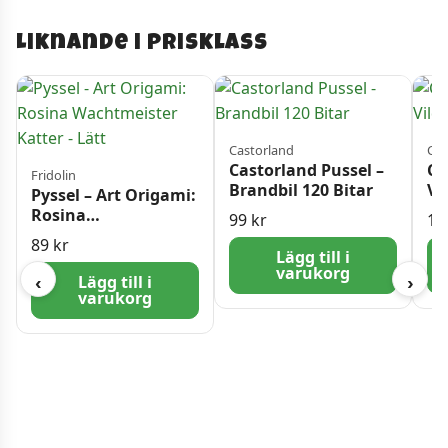
Liknande i prisklass
Castorland
Cas
Castorland Pussel –
Ca
Fridolin
Brandbil 120 Bitar
Vi
Pyssel – Art Origami:
bi
Rosina
99
kr
11
Wachtmeister Katter
89
kr
– Lätt
Lägg till i
varukorg
Lägg till i
‹
›
varukorg