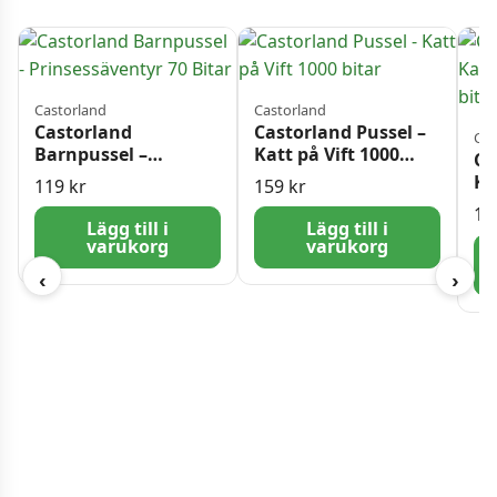
Castorland
Castorland
Castorland
Castorland Pussel –
Cas
Barnpussel –
Katt på Vift 1000
Ca
Prinsessäventyr 70
bitar
Ka
119
kr
159
kr
Bitar
50
11
Lägg till i
Lägg till i
varukorg
varukorg
‹
›