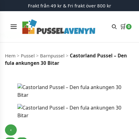
Frakt från 49 kr & Fri frakt över 800 kr
🛒
0
Meny
Hoppa till innehåll
Hem
>
Pussel
>
Barnpussel
>
Castorland Pussel – Den
fula ankungen 30 Bitar
‹