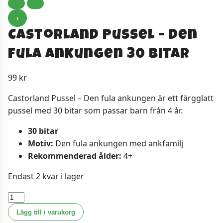
›
Castorland Pussel – Den
fula ankungen 30 Bitar
99
kr
Castorland Pussel – Den fula ankungen är ett färgglatt
pussel med 30 bitar som passar barn från 4 år.
30 bitar
Motiv:
Den fula ankungen med ankfamilj
Rekommenderad ålder:
4+
Endast 2 kvar i lager
Castorland
Pussel
Lägg till i varukorg
-