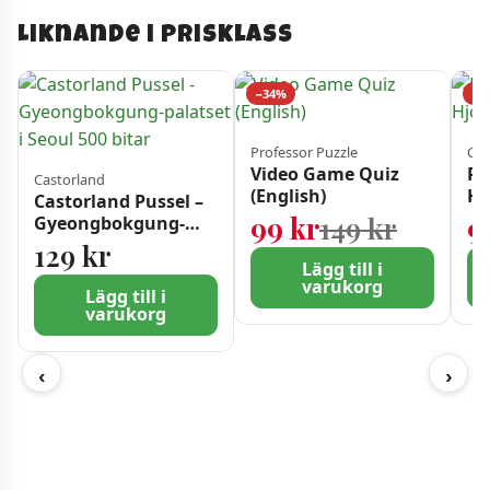
Liknande i prisklass
−34%
−4
Professor Puzzle
Cob
Video Game Quiz
Pu
Castorland
(English)
Hj
Castorland Pussel –
Det urs
Det nuv
99
kr
149
kr
9
Gyeongbokgung-
palatset i Seoul 500
129
kr
bitar
Lägg till i
varukorg
Lägg till i
varukorg
‹
›