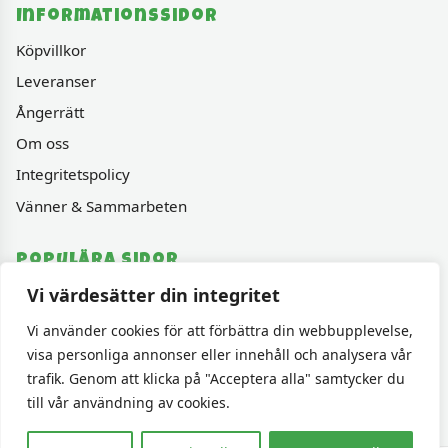
Informationssidor
Köpvillkor
Leveranser
Ångerrätt
Om oss
Integritetspolicy
Vänner & Sammarbeten
Populära sidor
Vi värdesätter din integritet
Varumärken
Fyndhörnan
Vi använder cookies för att förbättra din webbupplevelse,
visa personliga annonser eller innehåll och analysera vår
1000 bitars pussel
trafik. Genom att klicka på "Acceptera alla" samtycker du
Sällskapspel
till vår användning av cookies.