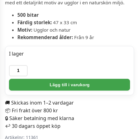
med ett detaljrikt motiv av ugglor i en naturskön miljö.
500 bitar
Färdig storlek:
47 x 33 cm
Motiv:
Ugglor och natur
Rekommenderad ålder:
Från 9 år
I lager
Castorland
Pussel
-
Lägg till i varukorg
Familjen
Uggla
🚚 Skickas inom 1–2 vardagar
500
📦 Fri frakt över 800 kr
Bitar
🔒 Säker betalning med klarna
mängd
↩️ 30 dagars öppet köp
Artikelnr:
11361