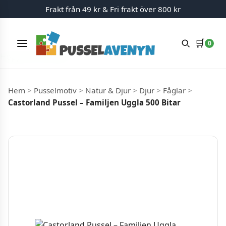
Frakt från 49 kr & Fri frakt över 800 kr
🛒
0
Meny
Hoppa till innehåll
Hem
>
Pusselmotiv
>
Natur & Djur
>
Djur
>
Fåglar
>
Castorland Pussel – Familjen Uggla 500 Bitar