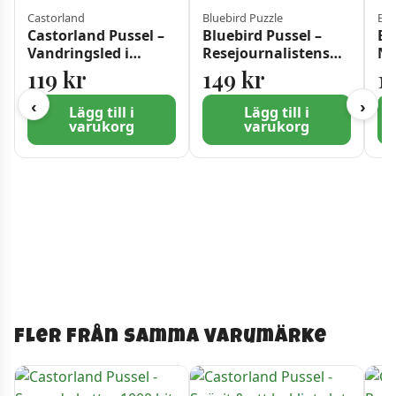
Castorland
Bluebird Puzzle
Blu
Castorland Pussel –
Bluebird Pussel –
Bl
Vandringsled i
Resejournalistens
No
Tatras, Polen 500
skrivbord 500 Bitar
Ka
119
kr
149
kr
1
bitar
50
‹
›
Lägg till i
Lägg till i
varukorg
varukorg
Fler från samma varumärke