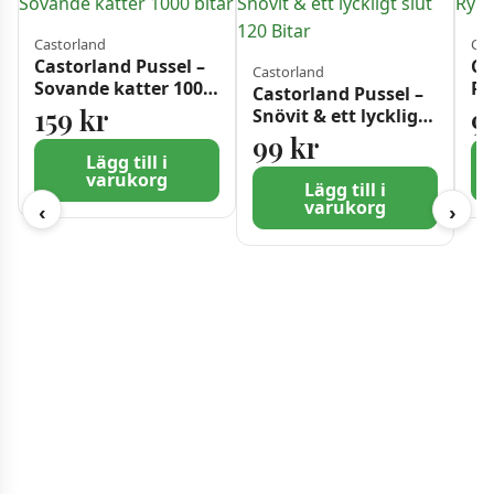
Castorland
Cas
Castorland Pussel –
Ca
Castorland
Sovande katter 1000
Ry
Castorland Pussel –
bitar
Bi
159
kr
9
Snövit & ett lyckligt
slut 120 Bitar
99
kr
Lägg till i
varukorg
Lägg till i
varukorg
‹
›