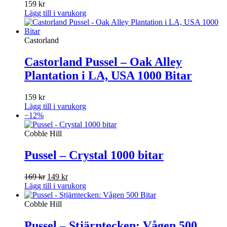
159
kr
Lägg till i varukorg
Castorland
Castorland Pussel – Oak Alley
Plantation i LA, USA 1000 Bitar
159
kr
Lägg till i varukorg
−12%
Cobble Hill
Pussel – Crystal 1000 bitar
Det
Det
169
kr
149
kr
ursprungliga
nuvarande
Lägg till i varukorg
priset
priset
var:
är:
Cobble Hill
169 kr.
149 kr.
Pussel – Stjärntecken: Vågen 500