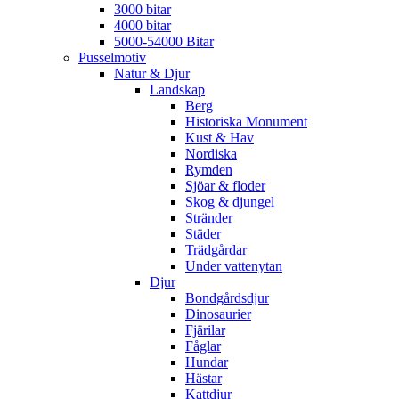
3000 bitar
4000 bitar
5000-54000 Bitar
Pusselmotiv
Natur & Djur
Landskap
Berg
Historiska Monument
Kust & Hav
Nordiska
Rymden
Sjöar & floder
Skog & djungel
Stränder
Städer
Trädgårdar
Under vattenytan
Djur
Bondgårdsdjur
Dinosaurier
Fjärilar
Fåglar
Hundar
Hästar
Kattdjur