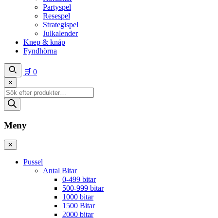
Partyspel
Resespel
Strategispel
Julkalender
Knep & knåp
Fyndhörna
🛒
0
✕
Produktsökning
Meny
✕
Pussel
Antal Bitar
0-499 bitar
500-999 bitar
1000 bitar
1500 Bitar
2000 bitar