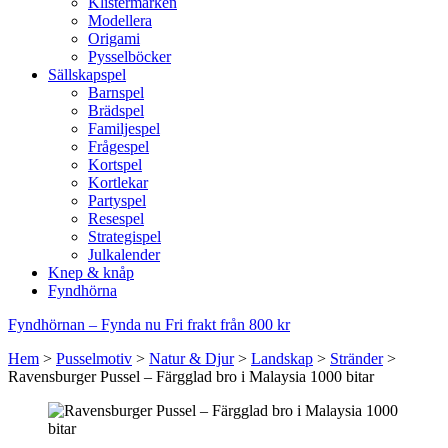
Klistermärken
Modellera
Origami
Pysselböcker
Sällskapspel
Barnspel
Brädspel
Familjespel
Frågespel
Kortspel
Kortlekar
Partyspel
Resespel
Strategispel
Julkalender
Knep & knåp
Fyndhörna
Fyndhörnan – Fynda nu
Fri frakt från 800 kr
Hem
>
Pusselmotiv
>
Natur & Djur
>
Landskap
>
Stränder
>
Ravensburger Pussel – Färgglad bro i Malaysia 1000 bitar