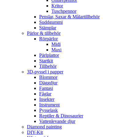
Glitterpennor
Kritor
Tuschpennor
Penslar, Saxar & Målartillbehör
Suddgummi
Stämplar
Pärlor & tillbehör
Rörpärlor
Midi
Maxi
Pärlplattor
Startkit
Tillbehör
3D-pyssel i papper
Blommor
Däggdjur
Fantasi
Fåglar
Insekter
Instrument
Pysselask
Reptiler & Dinosaurier
Vattenlevande djur
Diamond painting
DIY-Kit