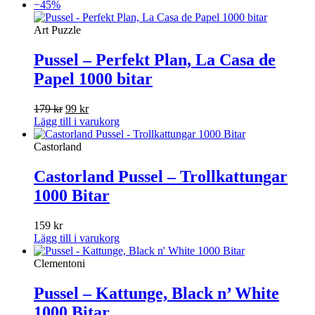
−45%
Art Puzzle
Pussel – Perfekt Plan, La Casa de
Papel 1000 bitar
Det
Det
179
kr
99
kr
ursprungliga
nuvarande
Lägg till i varukorg
priset
priset
var:
är:
Castorland
179 kr.
99 kr.
Castorland Pussel – Trollkattungar
1000 Bitar
159
kr
Lägg till i varukorg
Clementoni
Pussel – Kattunge, Black n’ White
1000 Bitar