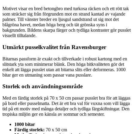
Motivet visar en bred betongbro med turkosa räcken och ett rött tak
som sträcker sig från förgrunden mot en strand kantad av vajande
palmer. Till vänster breder en ljusgul sandstrand ut sig mot det
blågröna havet, medan höga berg och tät grönska syns i
bakgrunden. Bildens skarpa färger och tydliga kontraster gör pusslet
visuellt tilltalande.
Utmärkt pusselkvalitet från Ravensburger
Bitarnas passform är exakt och tillverkade i robust kartong med en
slitstark yta som minimerar blänk. Den höga bitkvaliteten gör det
enkelt att lägga pusslet utan att bitarna slits eller deformeras. 1000
bitar ger en utmaning som passar vana pusslare.
Storlek och användningsområde
Med en färdig storlek på 70 x 50 cm passar pusslet bra för att läggas
på bord eller pusselmatta. Det är ett bra val för vuxna som vill lägga
tid på ett motiv med många detaljer och tydliga färgskiftningar. Den
tropiska miljön ger en känsla av sommar och semester.
1000 bitar
Färdig storlek:
70 x 50 cm