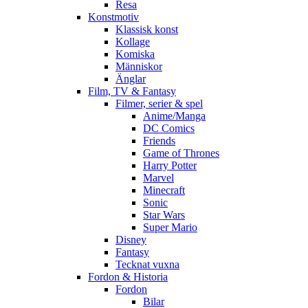
Resa
Konstmotiv
Klassisk konst
Kollage
Komiska
Människor
Änglar
Film, TV & Fantasy
Filmer, serier & spel
Anime/Manga
DC Comics
Friends
Game of Thrones
Harry Potter
Marvel
Minecraft
Sonic
Star Wars
Super Mario
Disney
Fantasy
Tecknat vuxna
Fordon & Historia
Fordon
Bilar