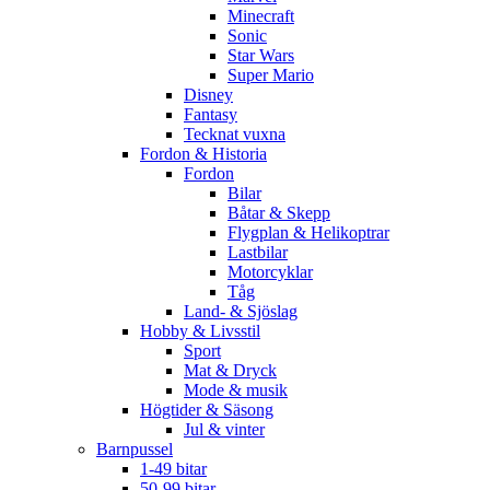
Minecraft
Sonic
Star Wars
Super Mario
Disney
Fantasy
Tecknat vuxna
Fordon & Historia
Fordon
Bilar
Båtar & Skepp
Flygplan & Helikoptrar
Lastbilar
Motorcyklar
Tåg
Land- & Sjöslag
Hobby & Livsstil
Sport
Mat & Dryck
Mode & musik
Högtider & Säsong
Jul & vinter
Barnpussel
1-49 bitar
50-99 bitar