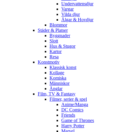
Undervattensdjur
Vargar
Vilda djur
Älgar & Hovdjur
Blommor
Städer & Platser
Byggnader
Slott
Hus & Stugor
Kartor
Resa
Konstmotiv
Klassisk konst
Kollage
Komiska
Människor
Änglar
Film, TV & Fantasy
Filmer, serier & spel
Anime/Manga
DC Comics
Friends
Game of Thrones
Harry Potter
Marvel