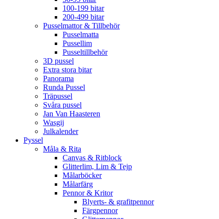
100-199 bitar
200-499 bitar
Pusselmattor & Tillbehör
Pusselmatta
Pussellim
Pusseltillbehör
3D pussel
Extra stora bitar
Panorama
Runda Pussel
Träpussel
Svåra pussel
Jan Van Haasteren
Wasgij
Julkalender
Pyssel
Måla & Rita
Canvas & Ritblock
Glitterlim, Lim & Tejp
Målarböcker
Målarfärg
Pennor & Kritor
Blyerts- & grafitpennor
Färgpennor