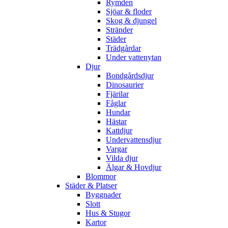
Rymden
Sjöar & floder
Skog & djungel
Stränder
Städer
Trädgårdar
Under vattenytan
Djur
Bondgårdsdjur
Dinosaurier
Fjärilar
Fåglar
Hundar
Hästar
Kattdjur
Undervattensdjur
Vargar
Vilda djur
Älgar & Hovdjur
Blommor
Städer & Platser
Byggnader
Slott
Hus & Stugor
Kartor