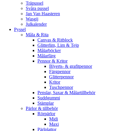
Träpussel
Svåra pussel
Jan Van Haasteren
Wasgij
Julkalender
Pyssel
Måla & Rita
Canvas & Ritblock
Glitterlim, Lim & Tejp
Målarböcker
Målarfärg
Pennor & Kritor
Blyerts- & grafitpennor
Färgpennor
Glitterpennor
Kritor
Tuschpennor
Penslar, Saxar & Målartillbehör
Suddgummi
Stämplar
Pärlor & tillbehör
Rörpärlor
Midi
Maxi
Pärlplattor