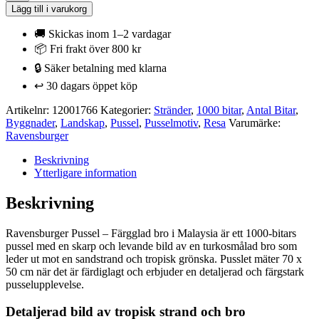
Pussel
Lägg till i varukorg
-
Färgglad
🚚 Skickas inom 1–2 vardagar
bro
📦 Fri frakt över 800 kr
i
🔒 Säker betalning med klarna
Malaysia
1000
↩️ 30 dagars öppet köp
bitar
mängd
Artikelnr:
12001766
Kategorier:
Stränder
,
1000 bitar
,
Antal Bitar
,
Byggnader
,
Landskap
,
Pussel
,
Pusselmotiv
,
Resa
Varumärke:
Ravensburger
Beskrivning
Ytterligare information
Beskrivning
Ravensburger Pussel – Färgglad bro i Malaysia är ett 1000-bitars
pussel med en skarp och levande bild av en turkosmålad bro som
leder ut mot en sandstrand och tropisk grönska. Pusslet mäter 70 x
50 cm när det är färdiglagt och erbjuder en detaljerad och färgstark
pusselupplevelse.
Detaljerad bild av tropisk strand och bro