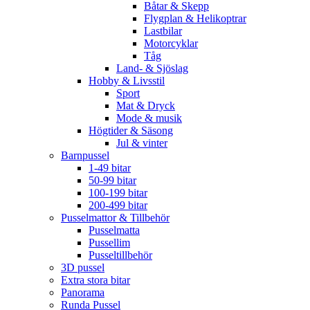
Båtar & Skepp
Flygplan & Helikoptrar
Lastbilar
Motorcyklar
Tåg
Land- & Sjöslag
Hobby & Livsstil
Sport
Mat & Dryck
Mode & musik
Högtider & Säsong
Jul & vinter
Barnpussel
1-49 bitar
50-99 bitar
100-199 bitar
200-499 bitar
Pusselmattor & Tillbehör
Pusselmatta
Pussellim
Pusseltillbehör
3D pussel
Extra stora bitar
Panorama
Runda Pussel