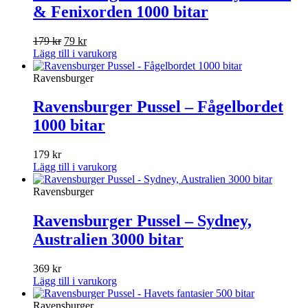
& Fenixorden 1000 bitar
Det
Det
179
kr
79
kr
ursprungliga
nuvarande
Lägg till i varukorg
priset
priset
var:
är:
Ravensburger
179 kr.
79 kr.
Ravensburger Pussel – Fågelbordet
1000 bitar
179
kr
Lägg till i varukorg
Ravensburger
Ravensburger Pussel – Sydney,
Australien 3000 bitar
369
kr
Lägg till i varukorg
Ravensburger