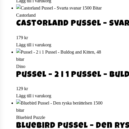
ursprungliga
nuvarande
Lägg till i varukorg
priset
priset
var:
är:
Castorland
179 kr.
79 kr.
Castorland Pussel – Svar
179
kr
Lägg till i varukorg
Dino
Pussel – 2 i 1 Pussel – Bu
129
kr
Lägg till i varukorg
Bluebird Puzzle
Bluebird Pussel – Den ry