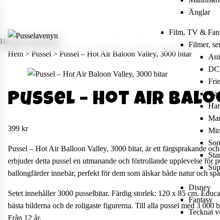
Änglar
Film, TV & Fan
Hoppa till innehåll
Filmer, se
Hem
>
Pussel
>
Pussel – Hot Air Baloon Valley, 3000 bitar
An
DC
Fri
Gam
Pussel – Hot Air Balo
Har
Mar
399
kr
Min
Son
Pussel – Hot Air Balloon Valley, 3000 bitar, är ett färgsprakande o
Sta
erbjuder detta pussel en utmanande och förtrollande upplevelse för p
Sup
ballongfärder innebär, perfekt för dem som älskar både natur och spän
Disney
Setet innehåller 3000 pusselbitar. Färdig storlek: 120 x 85 cm. Educ
Fantasy
bästa bilderna och de roligaste figurerna. Till alla pussel med 3 000
Tecknat 
Från 12 år.