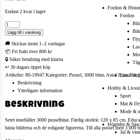
Fordon & Histor
Endast 2 kvar i lager
Fordon
Bil
Pussel
Båt
-
Lägg till i varukorg
Fly
Hot
🚚 Skickas inom 1–2 vardagar
Las
Air
📦 Fri frakt över 800 kr
Mot
Baloon
🔒 Säker betalning med klarna
Tå
Valley,
↩️ 30 dagars öppet köp
3000
Artikelnr:
80-19947
Kategorier:
Pussel
,
3000 bitar
,
Antal Bitar
,
Berg
Land- & S
bitar
Beskrivning
mängd
Hobby & Livssti
Ytterligare information
Sport
Beskrivning
Mat & Dr
Mode & m
Setet innehåller 3000 pusselbitar. Färdig storlek: 120 x 85 cm. Educ
Högtider & Säs
bästa bilderna och de roligaste figurerna. Till alla pussel med 3 000
Jul & vint