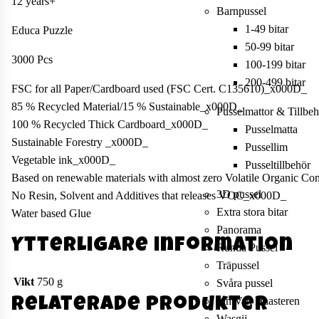
12 years+
Barnpussel
1-49 bitar
Educa Puzzle
50-99 bitar
3000 Pcs
100-199 bitar
200-499 bitar
FSC for all Paper/Cardboard used (FSC Cert. C135610)_x000D_
85 % Recycled Material/15 % Sustainable_x000D_
Pusselmattor & Tillbeh
100 % Recycled Thick Cardboard_x000D_
Pusselmatta
Sustainable Forestry _x000D_
Pussellim
Vegetable ink_x000D_
Pusseltillbehör
Based on renewable materials with almost zero Volatile Organic
3D pussel
No Resin, Solvent and Additives that releases VOC_x000D_
Extra stora bitar
Water based Glue
Panorama
Ytterligare information
Runda Pussel
Träpussel
Vikt
750 g
Svåra pussel
Jan Van Haasteren
Relaterade produkter
Wasgij