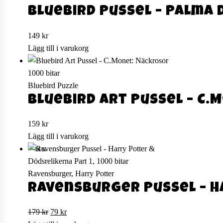
Bluebird Pussel – Palma 
149
kr
Lägg till i varukorg
Bluebird Puzzle
Bluebird Art Pussel – C.
159
kr
Lägg till i varukorg
−56%
Ravensburger, Harry Potter
Ravensburger Pussel – Ha
Det
Det
179
kr
79
kr