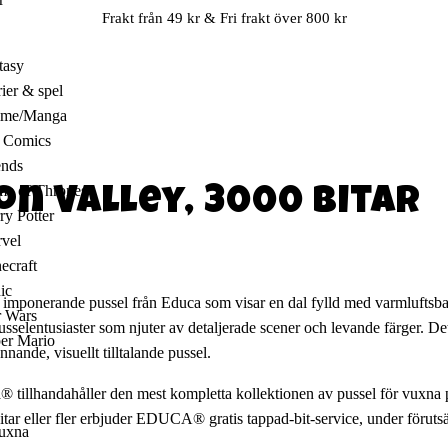
Frakt från 49 kr & Fri frakt över 800 kr
tasy
rier & spel
ime/Manga
 Comics
ends
e of Thrones
on Valley, 3000 bitar
ry Potter
vel
ecraft
ic
ch imponerande pussel från Educa som visar en dal fylld med varmluftsb
r Wars
usselentusiaster som njuter av detaljerade scener och levande färger. D
er Mario
nande, visuellt tilltalande pussel.
a® tillhandahåller den mest kompletta kollektionen av pussel för vuxna
 bitar eller fler erbjuder EDUCA® gratis tappad-bit-service, under förut
vuxna