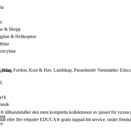
ia
ar
ar & Skepp
gplan & Helikoptrar
tbilar
orcyklar
g
,
Bilar
,
Fordon
,
Kust & Hav
,
Landskap
,
Pusselmotiv
Varumärke:
Educ
jöslag
l
yck
usik
a® tillhandahåller den mest kompletta kollektionen av pussel för vuxna
ong
 bitar eller fler erbjuder EDUCA® gratis tappad-bit-service, under förut
er