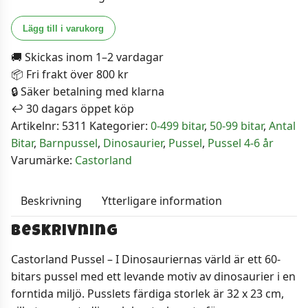
Castorland
Lägg till i varukorg
Pussel
🚚 Skickas inom 1–2 vardagar
-
📦 Fri frakt över 800 kr
I
🔒 Säker betalning med klarna
Dinosauriernas
↩️ 30 dagars öppet köp
värld
Artikelnr:
5311
Kategorier:
0-499 bitar
,
50-99 bitar
,
Antal
60
Bitar
,
Barnpussel
,
Dinosaurier
,
Pussel
,
Pussel 4-6 år
Bitar
Varumärke:
Castorland
mängd
Beskrivning
Ytterligare information
Beskrivning
Castorland Pussel – I Dinosauriernas värld är ett 60-
bitars pussel med ett levande motiv av dinosaurier i en
forntida miljö. Pusslets färdiga storlek är 32 x 23 cm,