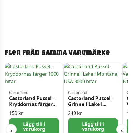
Fler från samma varumärke
Castorland
Castorland
Cas
Castorland Pussel –
Castorland Pussel –
Ca
Kryddornas färger
Grinnell Lake i
Va
1000 bitar
Montana, USA 3000
10
159
kr
249
kr
15
bitar
Lägg till i
Lägg till i
varukorg
varukorg
‹
›