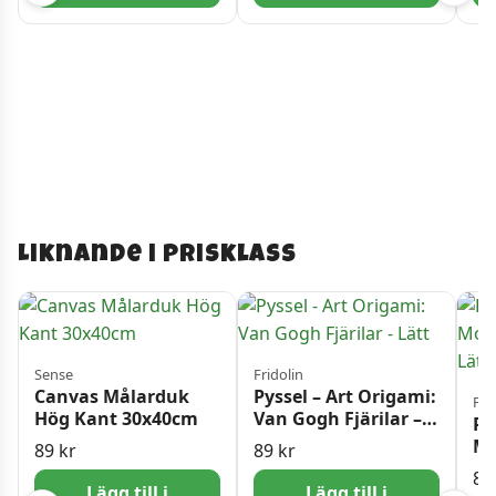
Liknande i prisklass
Sense
Fridolin
Canvas Målarduk
Pyssel – Art Origami:
Fri
Hög Kant 30x40cm
Van Gogh Fjärilar –
Py
Lätt
Mo
89
kr
89
kr
Fj
8
Lägg till i
Lägg till i