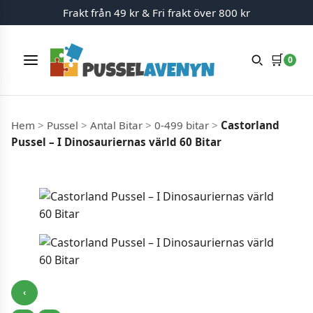
Frakt från 49 kr & Fri frakt över 800 kr
🛒
0
Meny
Hoppa till innehåll
Hem
>
Pussel
>
Antal Bitar
>
0-499 bitar
>
Castorland
Pussel – I Dinosauriernas värld 60 Bitar
‹