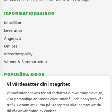
Informationssidor
Köpvillkor
Leveranser
Ångerrätt
Om oss
Integritetspolicy
Vänner & Sammarbeten
Populära sidor
Vi värdesätter din integritet
Varumärken
Fyndhörnan
Vi använder cookies för att förbättra din webbupplevelse,
visa personliga annonser eller innehåll och analysera vår
1000 bitars pussel
trafik. Genom att klicka på "Acceptera alla" samtycker du
Sällskapspel
till vår användning av cookies.