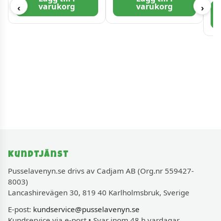
varukorg
varukorg
‹
›
Kundtjänst
Pusselavenyn.se drivs av Cadjam AB (Org.nr 559427-
8003)
Lancashirevägen 30, 819 40 Karlholmsbruk, Sverige
E-post:
kundservice@pusselavenyn.se
Kundservice via e-post • Svar inom 48 h vardagar