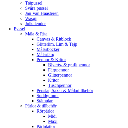
Träpussel
Svåra pussel
Jan Van Haasteren
Wasgij
Julkalender
Pyssel
Måla & Rita
Canvas & Ritblock
Glitterlim, Lim & Tejp
Målarböcker
Målarfärg
Pennor & Kritor
Blyerts- & grafitpennor
Färgpennor
Glitterpennor
Kritor
Tuschpennor
Penslar, Saxar & Målartillbehör
Suddgummi
Stämplar
Pärlor & tillbehör
Rörpärlor
Midi
Maxi
Pärlplattor