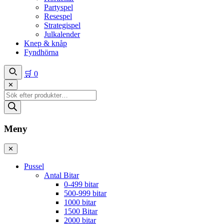
Partyspel
Resespel
Strategispel
Julkalender
Knep & knåp
Fyndhörna
🛒
0
✕
Produktsökning
Meny
✕
Pussel
Antal Bitar
0-499 bitar
500-999 bitar
1000 bitar
1500 Bitar
2000 bitar