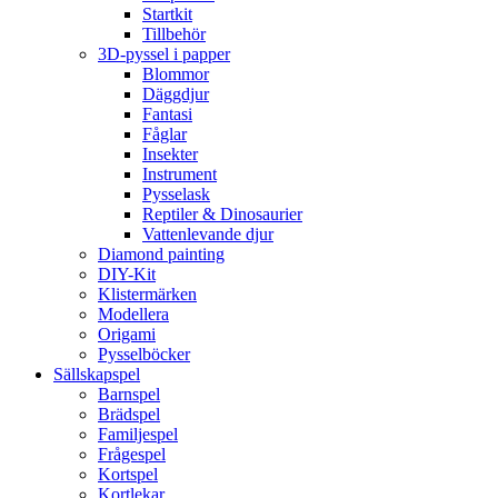
Startkit
Tillbehör
3D-pyssel i papper
Blommor
Däggdjur
Fantasi
Fåglar
Insekter
Instrument
Pysselask
Reptiler & Dinosaurier
Vattenlevande djur
Diamond painting
DIY-Kit
Klistermärken
Modellera
Origami
Pysselböcker
Sällskapspel
Barnspel
Brädspel
Familjespel
Frågespel
Kortspel
Kortlekar