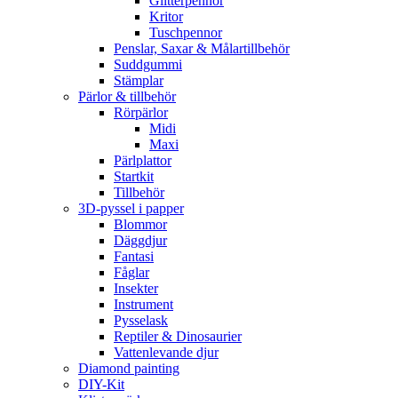
Glitterpennor
Kritor
Tuschpennor
Penslar, Saxar & Målartillbehör
Suddgummi
Stämplar
Pärlor & tillbehör
Rörpärlor
Midi
Maxi
Pärlplattor
Startkit
Tillbehör
3D-pyssel i papper
Blommor
Däggdjur
Fantasi
Fåglar
Insekter
Instrument
Pysselask
Reptiler & Dinosaurier
Vattenlevande djur
Diamond painting
DIY-Kit