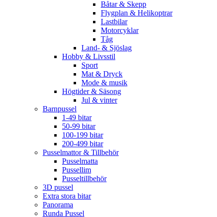
Båtar & Skepp
Flygplan & Helikoptrar
Lastbilar
Motorcyklar
Tåg
Land- & Sjöslag
Hobby & Livsstil
Sport
Mat & Dryck
Mode & musik
Högtider & Säsong
Jul & vinter
Barnpussel
1-49 bitar
50-99 bitar
100-199 bitar
200-499 bitar
Pusselmattor & Tillbehör
Pusselmatta
Pussellim
Pusseltillbehör
3D pussel
Extra stora bitar
Panorama
Runda Pussel