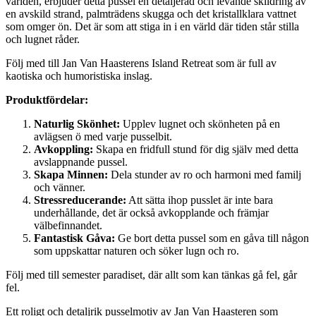
världen, erbjuder detta pussel en detaljerad och levande skildring av
en avskild strand, palmträdens skugga och det kristallklara vattnet
som omger ön. Det är som att stiga in i en värld där tiden står stilla
och lugnet råder.
Följ med till Jan Van Haasterens Island Retreat som är full av
kaotiska och humoristiska inslag.
Produktfördelar:
Naturlig Skönhet:
Upplev lugnet och skönheten på en
avlägsen ö med varje pusselbit.
Avkoppling:
Skapa en fridfull stund för dig själv med detta
avslappnande pussel.
Skapa Minnen:
Dela stunder av ro och harmoni med familj
och vänner.
Stressreducerande:
Att sätta ihop pusslet är inte bara
underhållande, det är också avkopplande och främjar
välbefinnandet.
Fantastisk Gåva:
Ge bort detta pussel som en gåva till någon
som uppskattar naturen och söker lugn och ro.
Följ med till semester paradiset, där allt som kan tänkas gå fel, går
fel.
Ett roligt och detaljrik pusselmotiv av Jan Van Haasteren som