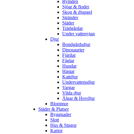
Rymden
Sjöar & floder
Skog & djungel
Stränder
Städer
Trädgårdar
Under vattenytan
Djur
Bondgårdsdjur
Dinosaurier
Fjärilar
Fåglar
Hundar
Hästar
Kattdjur
Undervattensdjur
Vargar
Vilda djur
Älgar & Hovdjur
Blommor
Städer & Platser
Byggnader
Slott
Hus & Stugor
Kartor