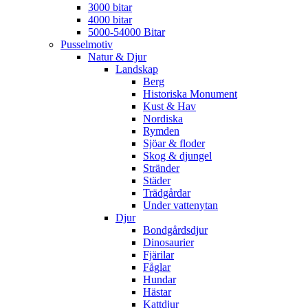
3000 bitar
4000 bitar
5000-54000 Bitar
Pusselmotiv
Natur & Djur
Landskap
Berg
Historiska Monument
Kust & Hav
Nordiska
Rymden
Sjöar & floder
Skog & djungel
Stränder
Städer
Trädgårdar
Under vattenytan
Djur
Bondgårdsdjur
Dinosaurier
Fjärilar
Fåglar
Hundar
Hästar
Kattdjur