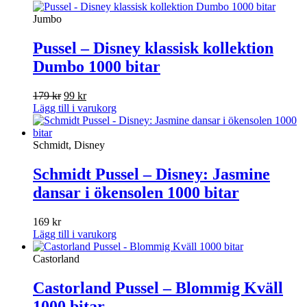
Jumbo
Pussel – Disney klassisk kollektion
Dumbo 1000 bitar
Det
Det
179
kr
99
kr
ursprungliga
nuvarande
Lägg till i varukorg
priset
priset
var:
är:
179 kr.
99 kr.
Schmidt, Disney
Schmidt Pussel – Disney: Jasmine
dansar i ökensolen 1000 bitar
169
kr
Lägg till i varukorg
Castorland
Castorland Pussel – Blommig Kväll
1000 bitar