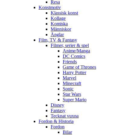
Resa
Konstmotiv
Klassisk konst
Kollage
Komiska
Människor
Änglar
Film, TV & Fantasy
Filmer, serier & spel
Anime/Manga
DC Comics
Friends
Game of Thrones
Harry Potter
Marvel
Minecraft
Sonic
Star Wars
Super Mario
Disney
Fantasy
Tecknat vuxna
Fordon & Historia
Fordon
Bilar