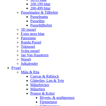
100-199 bitar
200-499 bitar
Pusselmattor & Tillbehör
Pusselmatta
Pussellim
Pusseltillbehör
3D pussel
Extra stora bitar
Panorama
Runda Pussel
Träpussel
Svåra pussel
Jan Van Haasteren
Wasgij
Julkalender
Pyssel
Måla & Rita
Canvas & Ritblock
Glitterlim, Lim & Tejp
Målarböcker
Målarfärg
Pennor & Kritor
Blyerts- & grafitpennor
Färgpennor