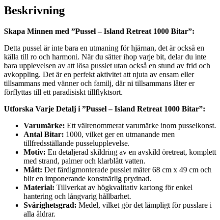
Beskrivning
Skapa Minnen med ”Pussel – Island Retreat 1000 Bitar”:
Detta pussel är inte bara en utmaning för hjärnan, det är också en
källa till ro och harmoni. När du sätter ihop varje bit, delar du inte
bara upplevelsen av att lösa pusslet utan också en stund av frid och
avkoppling. Det är en perfekt aktivitet att njuta av ensam eller
tillsammans med vänner och familj, där ni tillsammans låter er
förflyttas till ett paradisiskt tillflyktsort.
Utforska Varje Detalj i ”Pussel – Island Retreat 1000 Bitar”:
Varumärke:
Ett välrenommerat varumärke inom pusselkonst.
Antal Bitar:
1000, vilket ger en utmanande men
tillfredsställande pusselupplevelse.
Motiv:
En detaljerad skildring av en avskild öretreat, komplett
med strand, palmer och klarblått vatten.
Mått:
Det färdigmonterade pusslet mäter 68 cm x 49 cm och
blir en imponerande konstnärlig prydnad.
Material:
Tillverkat av högkvalitativ kartong för enkel
hantering och långvarig hållbarhet.
Svårighetsgrad:
Medel, vilket gör det lämpligt för pusslare i
alla åldrar.