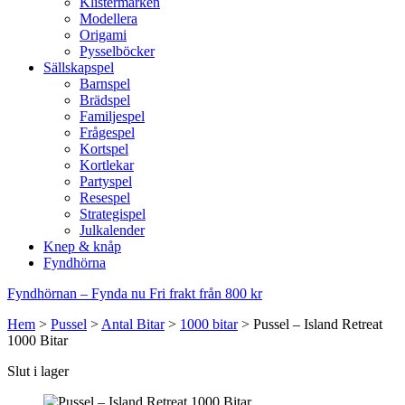
Klistermärken
Modellera
Origami
Pysselböcker
Sällskapspel
Barnspel
Brädspel
Familjespel
Frågespel
Kortspel
Kortlekar
Partyspel
Resespel
Strategispel
Julkalender
Knep & knåp
Fyndhörna
Fyndhörnan – Fynda nu
Fri frakt från 800 kr
Hem
>
Pussel
>
Antal Bitar
>
1000 bitar
>
Pussel – Island Retreat
1000 Bitar
Slut i lager