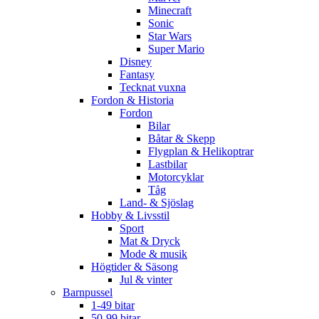
Minecraft
Sonic
Star Wars
Super Mario
Disney
Fantasy
Tecknat vuxna
Fordon & Historia
Fordon
Bilar
Båtar & Skepp
Flygplan & Helikoptrar
Lastbilar
Motorcyklar
Tåg
Land- & Sjöslag
Hobby & Livsstil
Sport
Mat & Dryck
Mode & musik
Högtider & Säsong
Jul & vinter
Barnpussel
1-49 bitar
50-99 bitar