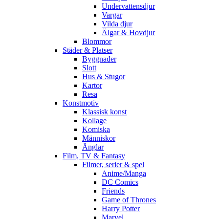
Undervattensdjur
Vargar
Vilda djur
Älgar & Hovdjur
Blommor
Städer & Platser
Byggnader
Slott
Hus & Stugor
Kartor
Resa
Konstmotiv
Klassisk konst
Kollage
Komiska
Människor
Änglar
Film, TV & Fantasy
Filmer, serier & spel
Anime/Manga
DC Comics
Friends
Game of Thrones
Harry Potter
Marvel