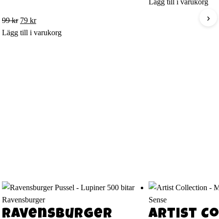
Lägg till i varukorg
›
Det
Det
99
kr
79
kr
ursprungliga
nuvarande
Lägg till i varukorg
priset
priset
var:
är:
99 kr.
79 kr.
Ravensburger
Sense
Ravensburger
Artist Co