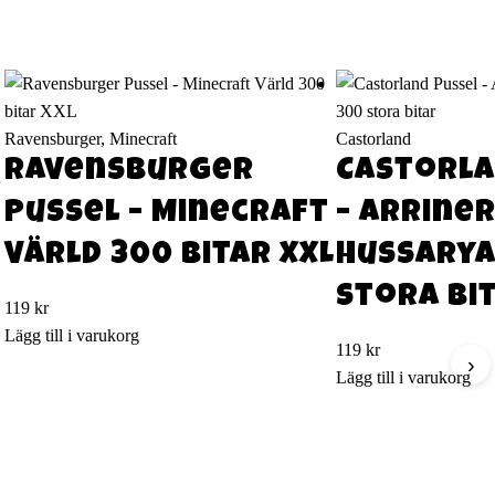
Ravensburger, Minecraft
Castorland
Ravensburger
Castorla
0
Pussel – Minecraft
– Arrine
Värld 300 bitar XXL
Hussarya
stora bi
119
kr
Lägg till i varukorg
119
kr
›
Lägg till i varukorg