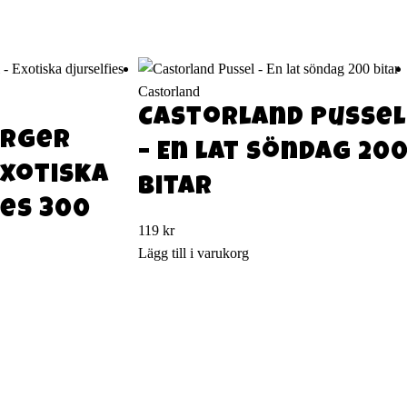
Castorland
Castorland Pussel
urger
– En lat söndag 20
Exotiska
bitar
ies 300
119
kr
Lägg till i varukorg