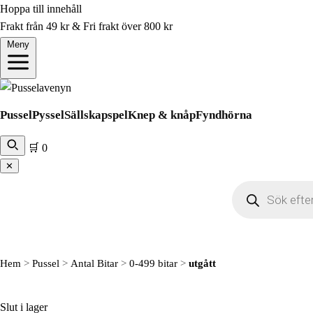
Hoppa till innehåll
Frakt från 49 kr & Fri frakt över 800 kr
Meny
Pussel
Pyssel
Sällskapspel
Knep & knåp
Fyndhörna
🛒
0
✕
Produktsökning
Hem
>
Pussel
>
Antal Bitar
>
0-499 bitar
>
utgått
Slut i lager