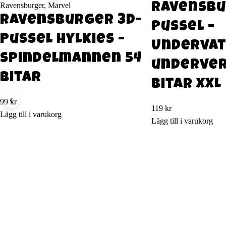
Ravensburger, Marvel
Ravensb
Ravensburger 3D-
Pussel –
Pussel Hylkies –
Underva
Spindelmannen 54
underver
bitar
bitar XXL
‹
99
kr
119
kr
Lägg till i varukorg
Lägg till i varukorg