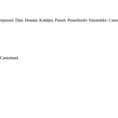
rnpussel
,
Djur
,
Hundar
,
Kattdjur
,
Pussel
,
Pusselmotiv
Varumärke:
Casto
 Castorland.