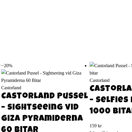
−20%
Castorland
Castorland
Castorla
Castorland Pussel
– Selfies
– Sightseeing vid
1000 bit
Giza Pyramiderna
159
kr
60 Bitar