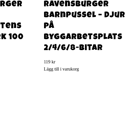
urger
Ravensburger
Barnpussel – Djur
ttens
på
k 100
byggarbetsplats
2/4/6/8-bitar
119
kr
Lägg till i varukorg