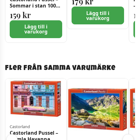
179
kr
Sommar i stan 1000
– 
bitar
sk
159
kr
1
Lägg till i
varukorg
Lägg till i
varukorg
Fler från samma varumärke
Castorland
Castorland Pussel –
Gamla Havanna,