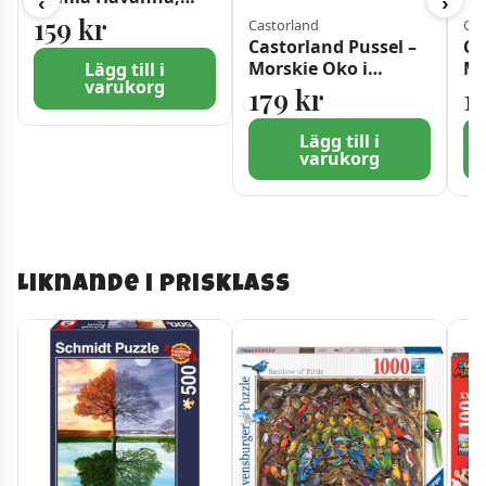
‹
›
Kuba 1000 Bitar
159
kr
Castorland
Cas
Castorland Pussel –
Ca
Morskie Oko i
Me
Lägg till i
varukorg
Tatras, Polen 1500
10
179
kr
1
bitar
Lägg till i
varukorg
Liknande i prisklass