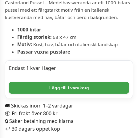
Castorland Pussel – Medelhavsveranda är ett 1000-bitars
pussel med ett färgstarkt motiv från en italiensk
kustveranda med hav, båtar och berg i bakgrunden.
1000 bitar
Färdig storlek:
68 x 47 cm
Motiv:
Kust, hav, båtar och italienskt landskap
Passar vuxna pusslare
Endast 1 kvar i lager
Castorland
Lägg till i varukorg
Pussel
-
🚚 Skickas inom 1–2 vardagar
Medelhavsveranda
📦 Fri frakt över 800 kr
1000
🔒 Säker betalning med klarna
bitar
↩️ 30 dagars öppet köp
mängd