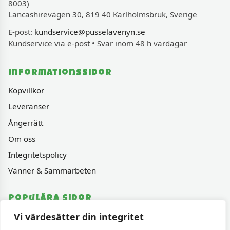
8003)
Lancashirevägen 30, 819 40 Karlholmsbruk, Sverige
E-post:
kundservice@pusselavenyn.se
Kundservice via e-post • Svar inom 48 h vardagar
Informationssidor
Köpvillkor
Leveranser
Ångerrätt
Om oss
Integritetspolicy
Vänner & Sammarbeten
Populära sidor
Vi värdesätter din integritet
Varumärken