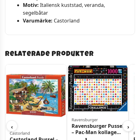
Motiv:
Italiensk kuststad, veranda,
segelbåtar
Varumärke:
Castorland
Relaterade produkter
Ravensburger
Ravensburger Pussel
‹
›
– Pac-Man kollage
Castorland
Rav
1000 bitar
Castorland Pussel –
Ra