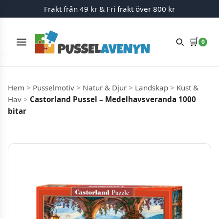
Frakt från 49 kr & Fri frakt över 800 kr
🛒
0
Meny
Hoppa till innehåll
Hem
>
Pusselmotiv
>
Natur & Djur
>
Landskap
>
Kust &
Hav
>
Castorland Pussel – Medelhavsveranda 1000
bitar