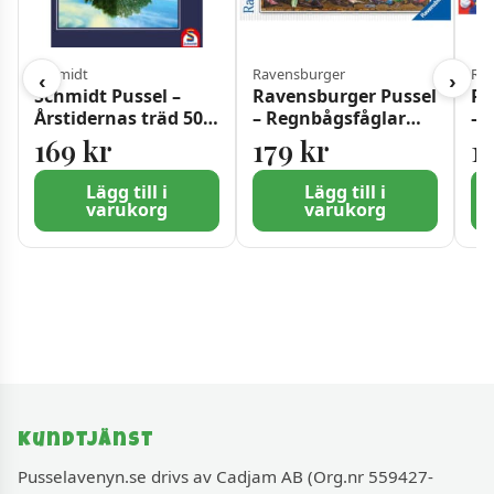
Schmidt
Ravensburger
Rav
‹
›
Schmidt Pussel –
Ravensburger Pussel
Ra
Årstidernas träd 500
– Regnbågsfåglar
– 
bitar
1000 bitar
bi
169
kr
179
kr
1
Lägg till i
Lägg till i
varukorg
varukorg
Kundtjänst
Pusselavenyn.se drivs av Cadjam AB (Org.nr 559427-