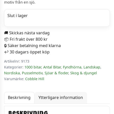
motiv från en sjö.
var:
är:
179 kr.
129 kr.
Slut i lager
🚚 Skickas nästa vardag
📦 Fri frakt över 800 kr
🔒 Säker betalning med klarna
↩️ 30 dagars öppet köp
Artikelnr:
9173
Kategorier:
1000 bitar
,
Antal Bitar
,
Fyndhörna
,
Landskap
,
Nordiska
,
Pusselmotiv
,
Sjöar & floder
,
Skog & djungel
Varumärke:
Cobble Hill
Beskrivning
Ytterligare information
Beskrivning