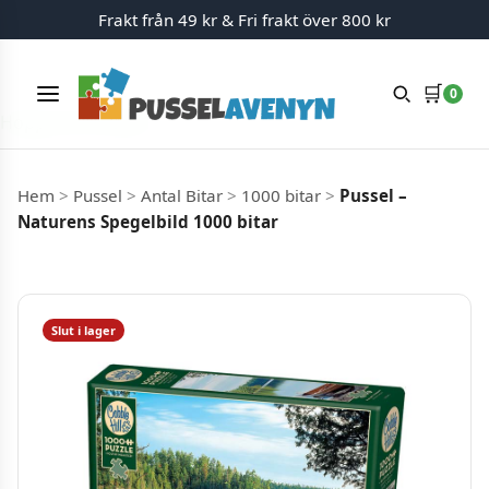
Frakt från 49 kr & Fri frakt över 800 kr
🛒
0
Meny
Hoppa till innehåll
Hem
>
Pussel
>
Antal Bitar
>
1000 bitar
>
Pussel –
Naturens Spegelbild 1000 bitar
Slut i lager