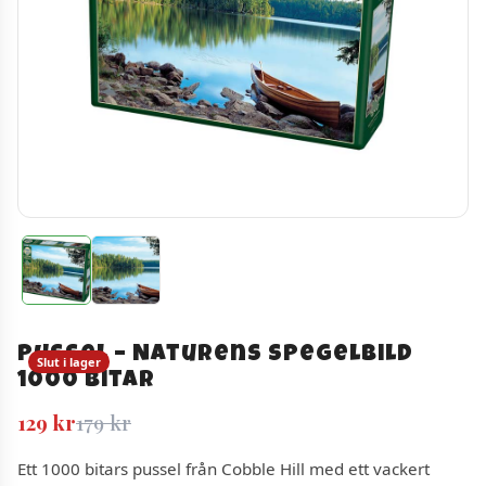
Pussel – Naturens Spegelbild
Slut i lager
1000 bitar
Det
Det
129
kr
179
kr
ursprungliga
nuvarande
Ett 1000 bitars pussel från Cobble Hill med ett vackert
priset
priset