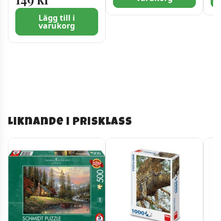
Bitar
Lägg till i
varukorg
Liknande i prisklass