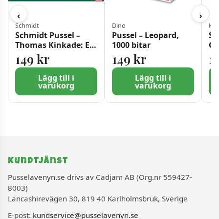
‹
›
Schmidt
Dino
Kyl
Schmidt Pussel –
Pussel – Leopard,
Sä
Thomas Kinkade: En
1000 bitar
Qu
fridfull reträtt 500
149
kr
149
kr
1
bitar
Lägg till i
Lägg till i
varukorg
varukorg
Kundtjänst
Pusselavenyn.se drivs av Cadjam AB (Org.nr 559427-
8003)
Lancashirevägen 30, 819 40 Karlholmsbruk, Sverige
E-post:
kundservice@pusselavenyn.se