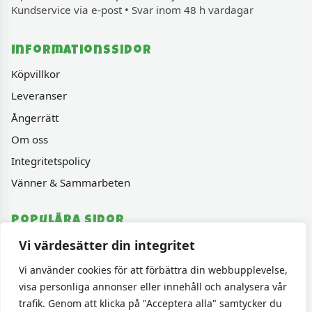
Kundservice via e-post • Svar inom 48 h vardagar
Informationssidor
Köpvillkor
Leveranser
Ångerrätt
Om oss
Integritetspolicy
Vänner & Sammarbeten
Populära sidor
Vi värdesätter din integritet
Varumärken
Fyndhörnan
Vi använder cookies för att förbättra din webbupplevelse,
visa personliga annonser eller innehåll och analysera vår
1000 bitars pussel
trafik. Genom att klicka på "Acceptera alla" samtycker du
Sällskapspel