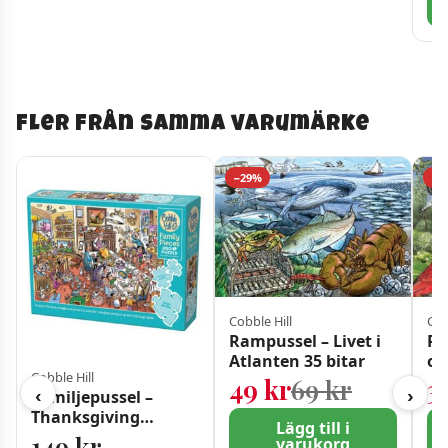
Fler från samma varumärke
−29%
−4
Cobble Hill
Cob
Rampussel – Livet i
Ra
Atlanten 35 bitar
om
Cobble Hill
bi
Det ursp
Det nuva
49
kr
69
kr
3
‹
›
Familjepussel –
Thanksgiving
Lägg till i
tillsammans 350
149
kr
varukorg