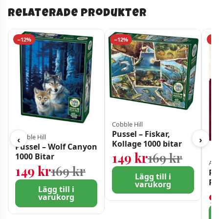
Relaterade produkter
−12%
−12%
−4
Cobble Hill
Pussel – Fiskar,
Cobble Hill
‹
›
Kollage 1000 bitar
Pussel – Wolf Canyon
Det ur
Det nu
149
kr
169
kr
1000 Bitar
Art
Det ursprungliga priset 
Det nuvarande priset är
149
kr
169
kr
Pu
Lägg till i
Pl
varukorg
Lägg till i
Pa
9
varukorg