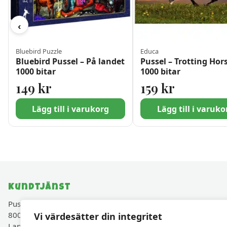
‹
Bluebird Puzzle
Educa
Bluebird Pussel – På landet
Pussel – Trotting Hor
1000 bitar
1000 bitar
149
kr
159
kr
Lägg till i varukorg
Lägg till i varuko
Kundtjänst
Pusselavenyn.se drivs av Cadjam AB (Org.nr 559427-
8003)
Vi värdesätter din integritet
Lancashirevägen 30, 819 40 Karlholmsbruk, Sverige