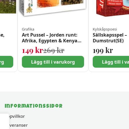
Grafika
Kylskåpspoesi
se,
Art Pussel – Jorden runt:
Sällskapsspel –
Afrika, Egypten & Kenya
Dumstrut(SE)
2000 bitar
Det ursprungliga pr
Det nuvarande prise
149
kr
269
kr
199
kr
rg
Lägg till i varukorg
Lägg till i 
Informationssidor
Köpvillkor
Leveranser