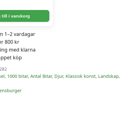
till i varukorg
om 1–2 vardagar
er 800 kr
ning med klarna
öppet köp
282
sel
,
1000 bitar
,
Antal Bitar
,
Djur
,
Klassisk konst
,
Landskap
,
ensburger