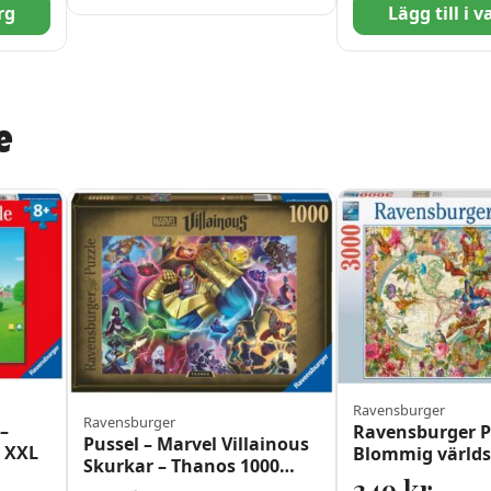
rg
Lägg till i 
e
Ravensburger
Ravensburger
–
Ravensburger P
Pussel – Marvel Villainous
r XXL
Blommig världs
Skurkar – Thanos 1000
bitar
349
kr
bitar