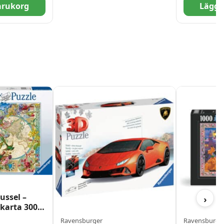
varukorg
Lägg t
ussel –
›
karta 3000
Ravensburger
Ravensburger