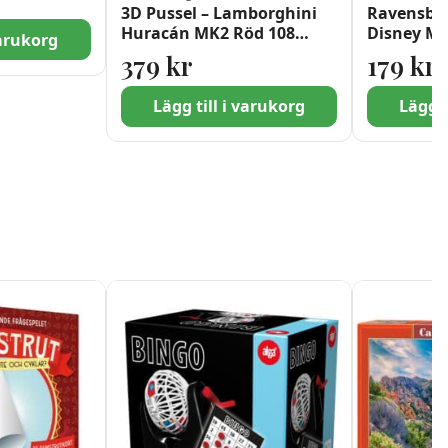
3D Pussel – Lamborghini
Ravensbur
Huracán MK2 Röd 108
Disney Mo
varukorg
Bitar
1000 bitar
379
kr
179
kr
Lägg till i varukorg
Lägg t