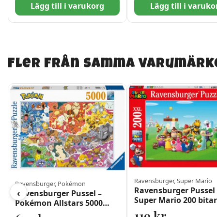
Lägg till i varukorg
Lägg till i varuko
Fler från samma varumärk
Ravensburger, Super Mario
Ravensburger, Pokémon
Ravensburger Pussel 
‹
Ravensburger Pussel –
Super Mario 200 bita
Pokémon Allstars 5000
bitar
119
kr