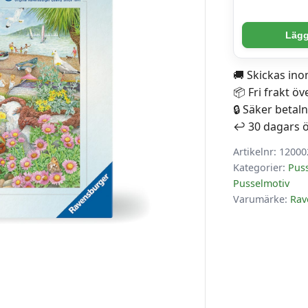
Pussel
Lägg 
-
Beach
🚚 Skickas in
Garden
📦 Fri frakt öv
Cafe
🔒 Säker betal
1000
↩️ 30 dagars 
bitar
mängd
Artikelnr:
12000
Kategorier:
Pus
Pusselmotiv
Varumärke:
Rav