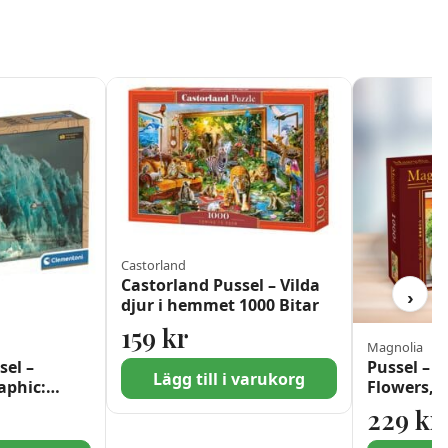
Castorland
Castorland Pussel – Vilda
›
djur i hemmet 1000 Bitar
159
kr
Magnolia
sel –
Pussel – B
riset var: 177,88 kr.
et är: 99 kr.
Lägg till i varukorg
aphic:
Flowers, 1
ren 1000
229
kr