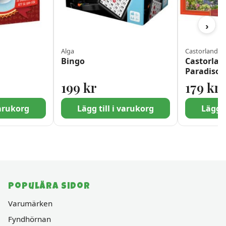
›
Alga
Castorland
Bingo
Castorlan
Paradiso i
bitar
iset var: 269 kr.
t är: 149 kr.
199
kr
179
kr
varukorg
Lägg till i varukorg
Lägg t
Populära sidor
Varumärken
Fyndhörnan