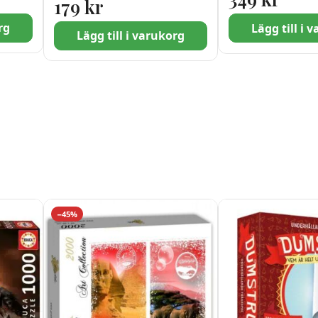
179
kr
rg
Lägg till i 
Lägg till i varukorg
−45%