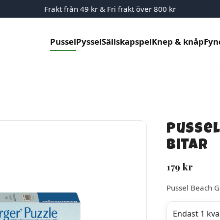
Frakt från 49 kr & Fri frakt över 800 kr
Pussel
Pyssel
Sällskapspel
Knep & knåp
Fyn
Pussel
bitar
179
kr
Pussel Beach 
Endast 1 kvar