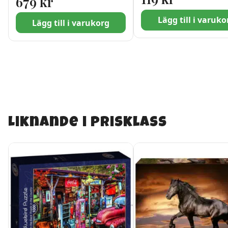
679
kr
Lägg till i varuko
Lägg till i varukorg
Liknande i prisklass