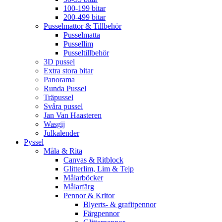
100-199 bitar
200-499 bitar
Pusselmattor & Tillbehör
Pusselmatta
Pussellim
Pusseltillbehör
3D pussel
Extra stora bitar
Panorama
Runda Pussel
Träpussel
Svåra pussel
Jan Van Haasteren
Wasgij
Julkalender
Pyssel
Måla & Rita
Canvas & Ritblock
Glitterlim, Lim & Tejp
Målarböcker
Målarfärg
Pennor & Kritor
Blyerts- & grafitpennor
Färgpennor