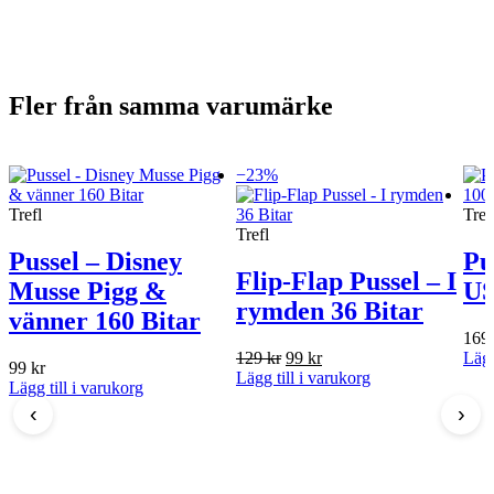
Fler från samma varumärke
−23%
Trefl
Tref
Trefl
Pussel – Disney
Pu
Flip-Flap Pussel – I
Musse Pigg &
US
rymden 36 Bitar
vänner 160 Bitar
169
Det
Det
129
kr
99
kr
Lägg
99
kr
ursprungliga
nuvarande
Lägg till i varukorg
Lägg till i varukorg
priset
priset
‹
›
var:
är:
129 kr.
99 kr.