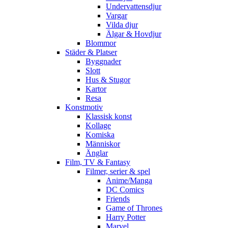
Undervattensdjur
Vargar
Vilda djur
Älgar & Hovdjur
Blommor
Städer & Platser
Byggnader
Slott
Hus & Stugor
Kartor
Resa
Konstmotiv
Klassisk konst
Kollage
Komiska
Människor
Änglar
Film, TV & Fantasy
Filmer, serier & spel
Anime/Manga
DC Comics
Friends
Game of Thrones
Harry Potter
Marvel