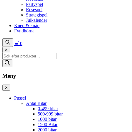
Partyspel
Resespel
Strategispel
Julkalender
Knep & knåp
Fyndhörna
🛒
0
✕
Produktsökning
Meny
✕
Pussel
Antal Bitar
0-499 bitar
500-999 bitar
1000 bitar
1500 Bitar
2000 bitar