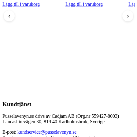
Lägg till i varukorg
Lägg till i varukorg
Lägg
‹
›
Kundtjänst
Pusselavenyn.se drivs av Cadjam AB (Org.nr 559427-8003)
Lancashirevägen 30, 819 40 Karlholmsbruk, Sverige
E-post:
kundservice@pusselavenyn.se