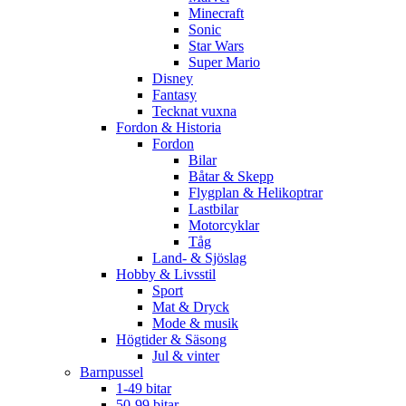
Minecraft
Sonic
Star Wars
Super Mario
Disney
Fantasy
Tecknat vuxna
Fordon & Historia
Fordon
Bilar
Båtar & Skepp
Flygplan & Helikoptrar
Lastbilar
Motorcyklar
Tåg
Land- & Sjöslag
Hobby & Livsstil
Sport
Mat & Dryck
Mode & musik
Högtider & Säsong
Jul & vinter
Barnpussel
1-49 bitar
50-99 bitar