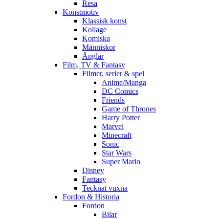
Resa
Konstmotiv
Klassisk konst
Kollage
Komiska
Människor
Änglar
Film, TV & Fantasy
Filmer, serier & spel
Anime/Manga
DC Comics
Friends
Game of Thrones
Harry Potter
Marvel
Minecraft
Sonic
Star Wars
Super Mario
Disney
Fantasy
Tecknat vuxna
Fordon & Historia
Fordon
Bilar