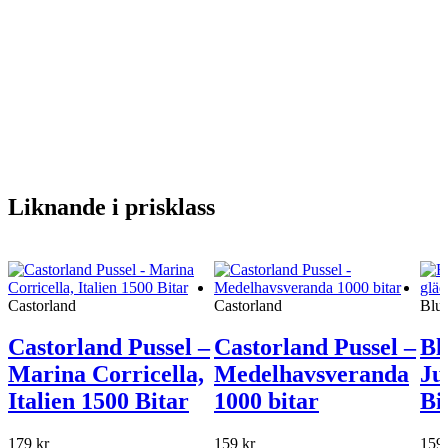
Liknande i prisklass
Castorland
Castorland
Blue
Castorland Pussel –
Castorland Pussel –
Bl
Marina Corricella,
Medelhavsveranda
Ju
Italien 1500 Bitar
1000 bitar
Bi
179
kr
159
kr
159