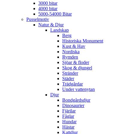
3000 bitar
4000 bitar
5000-54000 Bitar
Pusselmotiv
Natur & Djur
Landskap
Berg
Historiska Monument
Kust & Hav
Nordiska
Rymden
Sjöar & floder
Skog & djungel
Stränder
Städer
Trädgårdar
Under vattenytan
Djur
Bondgårdsdjur
Dinosaurier
Fjärilar
Fåglar
Hundar
Hästar
Kattdjur