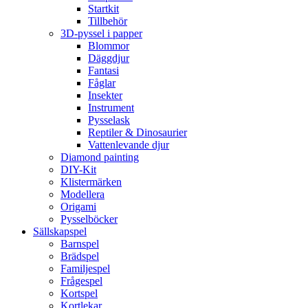
Startkit
Tillbehör
3D-pyssel i papper
Blommor
Däggdjur
Fantasi
Fåglar
Insekter
Instrument
Pysselask
Reptiler & Dinosaurier
Vattenlevande djur
Diamond painting
DIY-Kit
Klistermärken
Modellera
Origami
Pysselböcker
Sällskapspel
Barnspel
Brädspel
Familjespel
Frågespel
Kortspel
Kortlekar