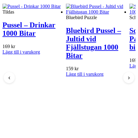
Tildas
Bluebird Puzzle
Sch
Pussel – Drinkar
Bluebird Pussel –
Sc
1000 Bitar
Jultid vid
Pa
Fjällstugan 1000
bi
169
kr
Lägg till i varukorg
Bitar
169
Lägg
159
kr
Lägg till i varukorg
‹
›