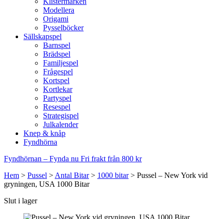
Klistermärken
Modellera
Origami
Pysselböcker
Sällskapspel
Barnspel
Brädspel
Familjespel
Frågespel
Kortspel
Kortlekar
Partyspel
Resespel
Strategispel
Julkalender
Knep & knåp
Fyndhörna
Fyndhörnan – Fynda nu
Fri frakt från 800 kr
Hem
>
Pussel
>
Antal Bitar
>
1000 bitar
>
Pussel – New York vid
gryningen, USA 1000 Bitar
Slut i lager