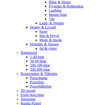
Båtar & Skepp
Flygplan & Helikoptrar
Lastbilar
Motorcyklar
Tåg
Land- & Sjöslag
Hobby & Livsstil
Sport
Mat & Dryck
Mode & musik
Högtider & Säsong
Jul & vinter
Barnpussel
1-49 bitar
50-99 bitar
100-199 bitar
200-499 bitar
Pusselmattor & Tillbehör
Pusselmatta
Pussellim
Pusseltillbehör
3D pussel
Extra stora bitar
Panorama
Runda Pussel