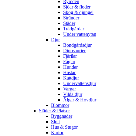
Rymden
Sjöar & floder
Skog & djungel
Stränder
Städer
Trädgårdar
Under vattenytan
Djur
Bondgårdsdjur
Dinosaurier
Fjärilar
Fåglar
Hundar
Hästar
Kattdjur
Undervattensdjur
Vargar
Vilda djur
Älgar & Hovdjur
Blommor
Städer & Platser
Byggnader
Slott
Hus & Stugor
Kartor