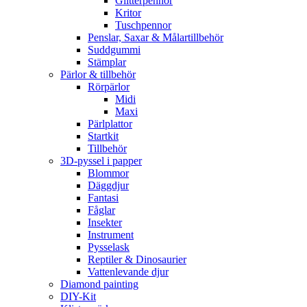
Glitterpennor
Kritor
Tuschpennor
Penslar, Saxar & Målartillbehör
Suddgummi
Stämplar
Pärlor & tillbehör
Rörpärlor
Midi
Maxi
Pärlplattor
Startkit
Tillbehör
3D-pyssel i papper
Blommor
Däggdjur
Fantasi
Fåglar
Insekter
Instrument
Pysselask
Reptiler & Dinosaurier
Vattenlevande djur
Diamond painting
DIY-Kit