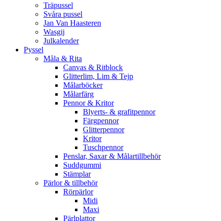
Träpussel
Svåra pussel
Jan Van Haasteren
Wasgij
Julkalender
Pyssel
Måla & Rita
Canvas & Ritblock
Glitterlim, Lim & Tejp
Målarböcker
Målarfärg
Pennor & Kritor
Blyerts- & grafitpennor
Färgpennor
Glitterpennor
Kritor
Tuschpennor
Penslar, Saxar & Målartillbehör
Suddgummi
Stämplar
Pärlor & tillbehör
Rörpärlor
Midi
Maxi
Pärlplattor