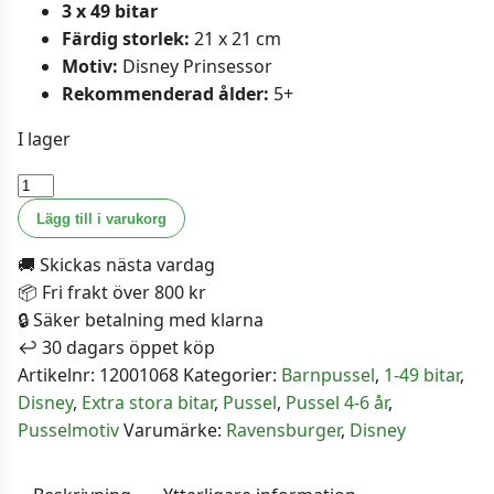
3 x 49 bitar
Färdig storlek:
21 x 21 cm
Motiv:
Disney Prinsessor
Rekommenderad ålder:
5+
I lager
Ravensburger
Barnpussel
Lägg till i varukorg
-
🚚 Skickas nästa vardag
Disney
📦 Fri frakt över 800 kr
Prinsessor
🔒 Säker betalning med klarna
3x49
↩️ 30 dagars öppet köp
bitar
Artikelnr:
12001068
Kategorier:
Barnpussel
,
1-49 bitar
,
mängd
Disney
,
Extra stora bitar
,
Pussel
,
Pussel 4-6 år
,
Pusselmotiv
Varumärke:
Ravensburger
,
Disney