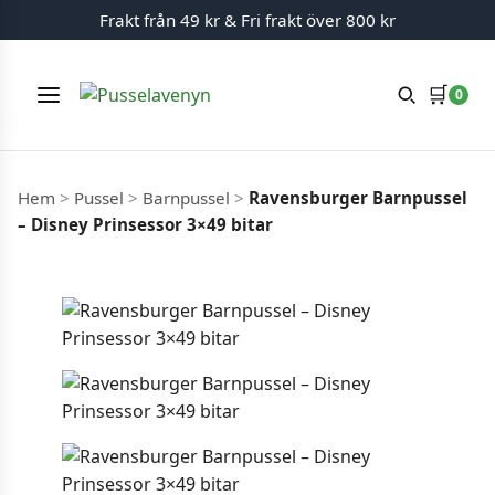
Frakt från 49 kr & Fri frakt över 800 kr
🛒
0
Meny
Hoppa till innehåll
Hem
>
Pussel
>
Barnpussel
>
Ravensburger Barnpussel
– Disney Prinsessor 3×49 bitar