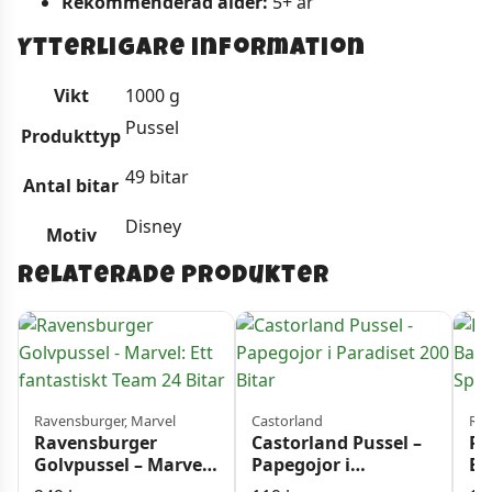
Rekommenderad ålder:
5+ år
Ytterligare information
Vikt
1000 g
Pussel
Produkttyp
49 bitar
Antal bitar
Disney
Motiv
Relaterade produkter
Ravensburger, Marvel
Castorland
Rav
Ravensburger
Castorland Pussel –
Ra
Golvpussel – Marvel:
Papegojor i
Ba
Ett fantastiskt Team
Paradiset 200 Bitar
Pu