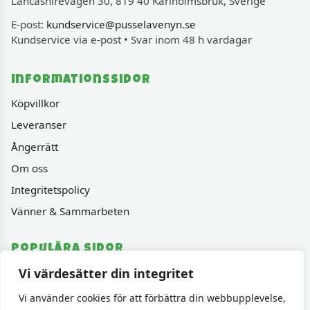
Lancashirevägen 30, 819 40 Karlholmsbruk, Sverige
E-post:
kundservice@pusselavenyn.se
Kundservice via e-post • Svar inom 48 h vardagar
Informationssidor
Köpvillkor
Leveranser
Ångerrätt
Om oss
Integritetspolicy
Vänner & Sammarbeten
Populära sidor
Vi värdesätter din integritet
Varumärken
Fyndhörnan
Vi använder cookies för att förbättra din webbupplevelse,