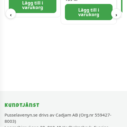
Lägg till i
varukorg
Lägg till i
varukorg
‹
›
Kundtjänst
Pusselavenyn.se drivs av Cadjam AB (Org.nr 559427-
8003)