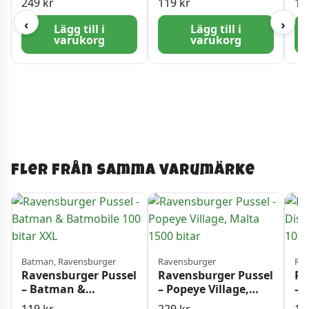
249
kr
119
kr
13
24 Bitar
bi
‹
›
Lägg till i
Lägg till i
varukorg
varukorg
Fler från samma varumärke
Batman, Ravensburger
Ravensburger
Rav
Ravensburger Pussel
Ravensburger Pussel
Ra
– Batman &
– Popeye Village,
– 
Batmobile 100 bitar
Malta 1500 bitar
Po