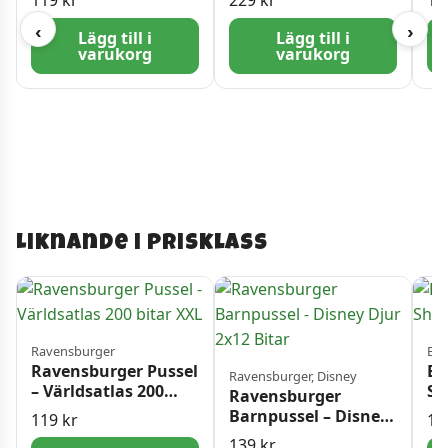
119
kr
229
kr
17
XXL
bi
‹
›
Lägg till i
Lägg till i
varukorg
varukorg
Liknande i prisklass
Ravensburger
Blu
Ravensburger Pussel
Bl
Ravensburger, Disney
– Världsatlas 200
Sh
Ravensburger
bitar XXL
Bi
Barnpussel – Disney
119
kr
14
Djur 2×12 Bitar
139
kr