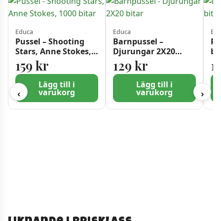
Educa
Educa
Ed
Pussel – Shooting
Barnpussel –
Pu
Stars, Anne Stokes,
Djurungar 2X20
bi
1000 bitar
bitar
159
kr
129
kr
1
Lägg till i
Lägg till i
varukorg
varukorg
‹
›