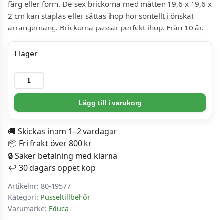
färg eller form. De sex brickorna med måtten 19,6 x 19,6 x
2 cm kan staplas eller sättas ihop horisontellt i önskat
arrangemang. Brickorna passar perfekt ihop. Från 10 år.
I lager
Sorteringslådor
-
Educa
Lägg till i varukorg
pusselsortering
mängd
🚚 Skickas inom 1–2 vardagar
📦 Fri frakt över 800 kr
🔒 Säker betalning med klarna
↩️ 30 dagars öppet köp
Artikelnr:
80-19577
Kategori:
Pusseltillbehör
Varumärke:
Educa