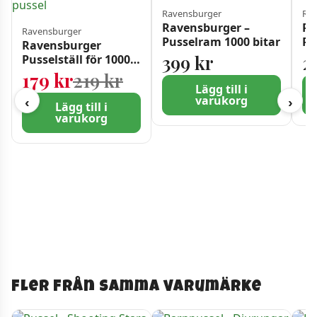
Ravensburger
Rav
Ravensburger –
Ra
Ravensburger
Pusselram 1000 bitar
Pu
Ravensburger
399
kr
2
Pusselställ för 1000-
bitars pussel
Det ursprungliga priset 
Det nuvarande priset är:
179
kr
219
kr
Lägg till i
varukorg
‹
›
Lägg till i
varukorg
Fler från samma varumärke