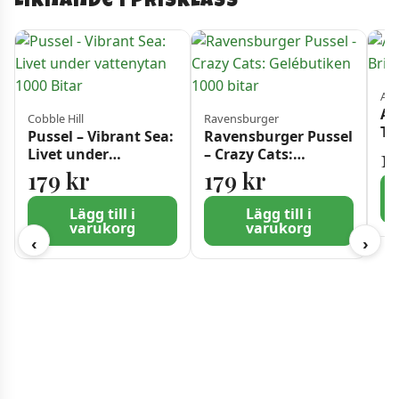
Liknande i prisklass
Ali
Al
Cobble Hill
Ravensburger
To
Pussel – Vibrant Sea:
Ravensburger Pussel
Lo
1
Livet under
– Crazy Cats:
vattenytan 1000
Gelébutiken 1000
179
kr
179
kr
Bitar
bitar
Lägg till i
Lägg till i
varukorg
varukorg
‹
›