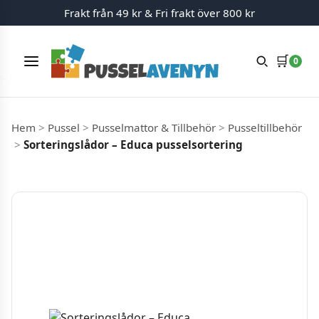
Frakt från 49 kr & Fri frakt över 800 kr
🛒
0
Meny
Hoppa till innehåll
Hem
>
Pussel
>
Pusselmattor & Tillbehör
>
Pusseltillbehör
>
Sorteringslådor – Educa pusselsortering