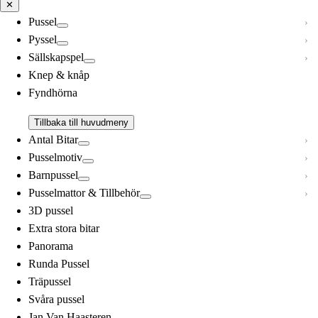
✕
Pussel
Pyssel
Sällskapspel
Knep & knåp
Fyndhörna
Tillbaka till huvudmeny
Antal Bitar
Pusselmotiv
Barnpussel
Pusselmattor & Tillbehör
3D pussel
Extra stora bitar
Panorama
Runda Pussel
Träpussel
Svåra pussel
Jan Van Haasteren