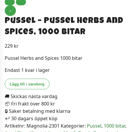
›
Pussel – Pussel Herbs and
Spices, 1000 bitar
229
kr
Pussel Herbs and Spices 1000 bitar
Endast 1 kvar i lager
Pussel
Lägg till i varukorg
-
🚚 Skickas nästa vardag
Pussel
📦 Fri frakt över 800 kr
Herbs
🔒 Säker betalning med klarna
and
↩️ 30 dagars öppet köp
Spices,
Artikelnr:
Magnolia-2301
Kategorier:
Pussel
,
1000 bitar
,
1000