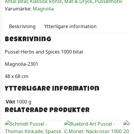
Antal Bitar
,
Klassisk konst
,
Mat & Dryck
,
Pusselmotiv
bitar
Varumärke:
Magnolia
mängd
Beskrivning
Ytterligare information
Beskrivning
Pussel Herbs and Spices 1000 bitar
Magnolia-2301
48 x 68 cm
Ytterligare information
Vikt
1000 g
Relaterade produkter