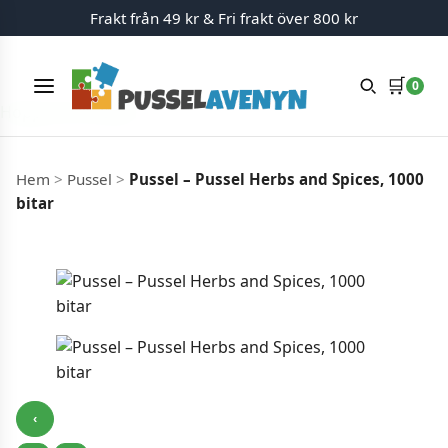
Frakt från 49 kr & Fri frakt över 800 kr
🛒
0
Meny
Hoppa till innehåll
Hem
>
Pussel
>
Pussel – Pussel Herbs and Spices, 1000
bitar
‹