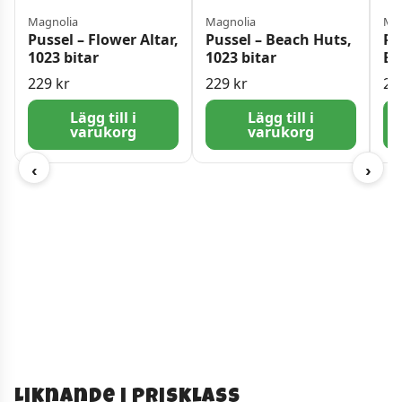
Magnolia
Magnolia
Mag
Pussel – Flower Altar,
Pussel – Beach Huts,
Pu
1023 bitar
1023 bitar
Br
bi
229
kr
229
kr
22
Lägg till i
Lägg till i
varukorg
varukorg
‹
›
Liknande i prisklass