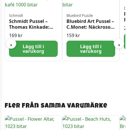
Din
Pu
Schmidt
Bluebird Puzzle
Pa
Schmidt Pussel –
Bluebird Art Pussel –
Thomas Kinkade:
C.Monet: Näckrosor
24
Spansk kafé 1000
1000 bitar
169
kr
159
kr
bitar
‹
›
Lägg till i
Lägg till i
varukorg
varukorg
Fler från samma varumärke