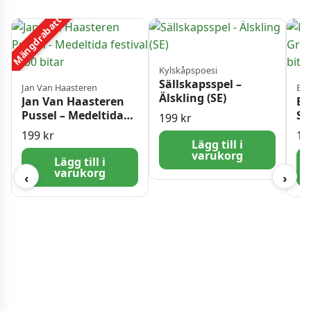
Mängdrabatt
Kylskåpspoesi
Sällskapsspel –
Jan Van Haasteren
Blu
Älskling (SE)
Jan Van Haasteren
Bl
Pussel – Medeltida
Sp
199
kr
festival 1500 bitar
Bo
199
kr
19
Lägg till i
varukorg
Lägg till i
varukorg
‹
›