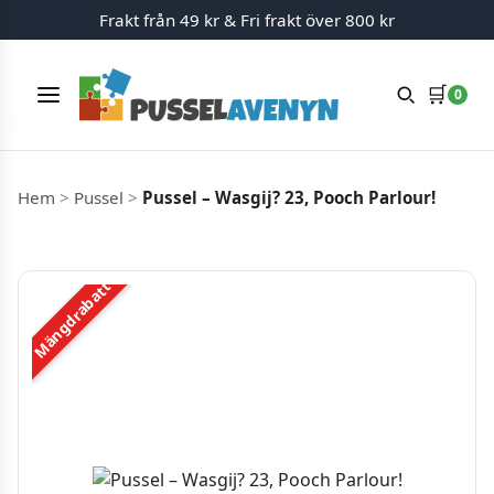
Frakt från 49 kr & Fri frakt över 800 kr
🛒
0
Meny
Hoppa till innehåll
Hem
>
Pussel
>
Pussel – Wasgij? 23, Pooch Parlour!
Mängdrabatt