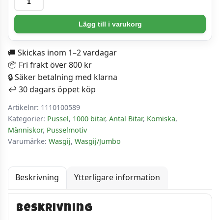
-
Wasgij?
Lägg till i varukorg
23,
Pooch
🚚 Skickas inom 1–2 vardagar
Parlour!
📦 Fri frakt över 800 kr
mängd
🔒 Säker betalning med klarna
↩️ 30 dagars öppet köp
Artikelnr:
1110100589
Kategorier:
Pussel
,
1000 bitar
,
Antal Bitar
,
Komiska
,
Människor
,
Pusselmotiv
Varumärke:
Wasgij
,
Wasgij/Jumbo
Beskrivning
Ytterligare information
Beskrivning