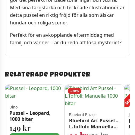
gör det perfekt för både tonåringar och vuxna.
Med sina färgstarka och tecknade illustrationer är
detta pussel en riktig fröjd för alla som älskar
hundar och roliga scener.
Perfekt för en avkopplande eftermiddag med
familj och vänner – är du redo att lösa mysteriet?
Relaterade produkter
Mängd
−38%
Dino
Pussel – Leopard,
Bluebird Puzzle
Jan
1000 bitar
Bluebird Art Pussel –
Ja
149
kr
L.Toffoli: Manuella
Pu
1000 bitar
Da