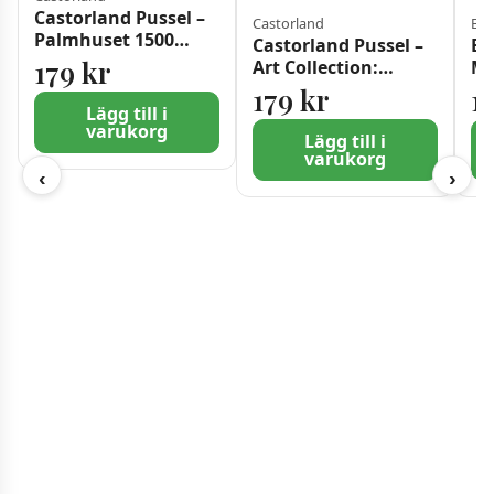
Castorland Pussel –
Castorland
Blu
Palmhuset 1500
Castorland Pussel –
Bl
bitar
179
kr
Art Collection:
Ma
Julshopping 1500
15
179
kr
1
bitar
Lägg till i
varukorg
Lägg till i
varukorg
‹
›