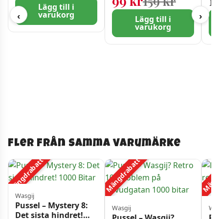
Det urs
Det nuv
99
kr
159
kr
1
Lägg till i
varukorg
‹
›
Lägg till i
varukorg
Fler från samma varumärke
Mängdrabatt
Mängdrabatt
Mängd
Wasgij
Pussel – Mystery 8:
Wasgij
Was
Det sista hindret!
Pussel – Wasgij?
Pu