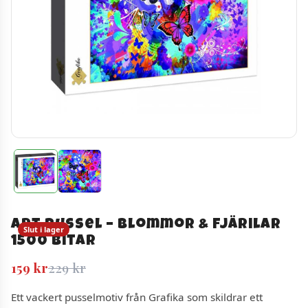
Art Pussel – Blommor & Fjärilar
Slut i lager
1500 bitar
Det
Det
159
kr
229
kr
ursprungliga
nuvarande
Ett vackert pusselmotiv från Grafika som skildrar ett
priset
priset