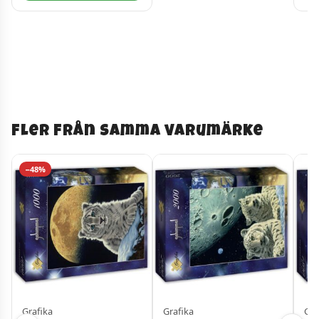
Fler från samma varumärke
−48%
Grafika
Grafika
Gra