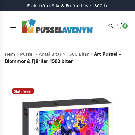
Frakt från 49 kr & Fri frakt över 800 kr
🛒
0
Meny
Hoppa till innehåll
Hem
>
Pussel
>
Antal Bitar
>
1500 Bitar
>
Art Pussel –
Blommor & Fjärilar 1500 bitar
Slut i lager