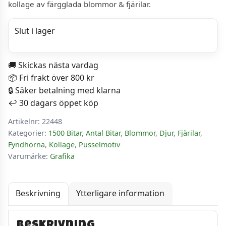
kollage av färgglada blommor & fjärilar.
var:
är:
229 kr.
159 kr.
Slut i lager
🚚 Skickas nästa vardag
📦 Fri frakt över 800 kr
🔒 Säker betalning med klarna
↩️ 30 dagars öppet köp
Artikelnr:
22448
Kategorier:
1500 Bitar
,
Antal Bitar
,
Blommor
,
Djur
,
Fjärilar
,
Fyndhörna
,
Kollage
,
Pusselmotiv
Varumärke:
Grafika
Beskrivning
Ytterligare information
Beskrivning