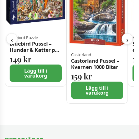
Bluebird Puzzle
Kyl
‹
›
Bluebird Pussel –
Sä
Hundar & Katter på
ell
Castorland
stranden 1000 bitar
149
kr
1
Castorland Pussel –
Kvarnen 1000 Bitar
Lägg till i
159
kr
varukorg
Lägg till i
varukorg