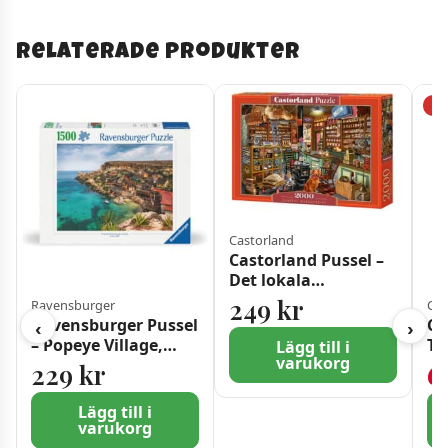
Relaterade produkter
−5
Castorland
Castorland Pussel –
Det lokala
varuhuset 2000 Bitar
249
kr
Ravensburger
Cle
Ravensburger Pussel
Cl
‹
›
– Popeye Village,
Th
Lägg till i
varukorg
Malta 1500 bitar
bi
229
kr
6
Lägg till i
varukorg