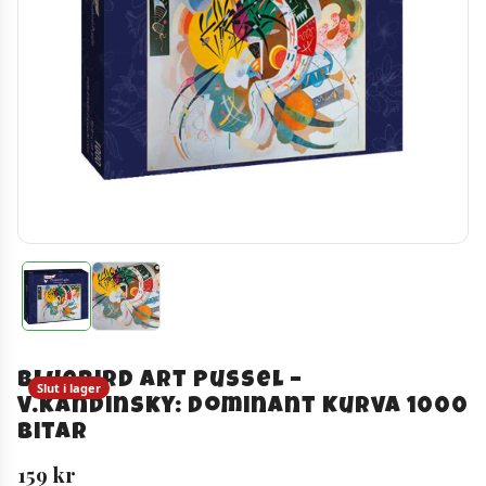
Bluebird Art Pussel –
Slut i lager
V.Kandinsky: Dominant Kurva 1000
bitar
159
kr