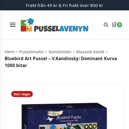
Frakt från 49 kr & Fri frakt över 800 kr
🛒
0
Meny
Hoppa till innehåll
Hem
>
Pusselmotiv
>
Konstmotiv
>
Klassisk konst
>
Bluebird Art Pussel – V.Kandinsky: Dominant Kurva
1000 bitar
Slut i lager