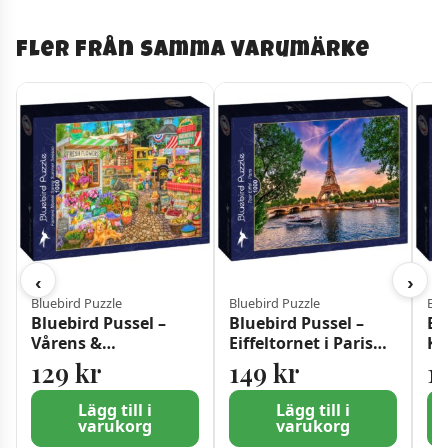
Fler från samma varumärke
‹
›
Bluebird Puzzle
Bluebird Puzzle
Blu
Bluebird Pussel –
Bluebird Pussel –
Bl
Vårens &
Eiffeltornet i Paris
Ka
Sommarens
1000 bitar
10
129
kr
149
kr
1
Bondemarknad 1000
bitar
Lägg till i
Lägg till i
varukorg
varukorg