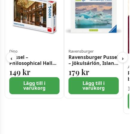
Dino
Ravensburger
Pussel –
Ravensburger Pussel
‹
›
Philosophical Hall
– Jökulsárlón, Island
Art
Stahov, 1000 bitar
1000 bitar
149
kr
179
kr
Pu
bi
Lägg till i
Lägg till i
1
varukorg
varukorg