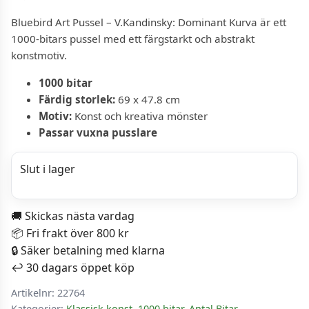
Bluebird Art Pussel – V.Kandinsky: Dominant Kurva är ett
1000-bitars pussel med ett färgstarkt och abstrakt
konstmotiv.
1000 bitar
Färdig storlek:
69 x 47.8 cm
Motiv:
Konst och kreativa mönster
Passar vuxna pusslare
Slut i lager
🚚 Skickas nästa vardag
📦 Fri frakt över 800 kr
🔒 Säker betalning med klarna
↩️ 30 dagars öppet köp
Artikelnr:
22764
Kategorier:
Klassisk konst
,
1000 bitar
,
Antal Bitar
,