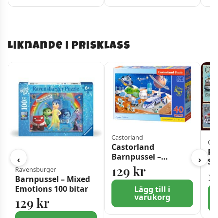
Liknande i prisklass
Castorland
Gra
Castorland
Pu
Barnpussel –
‹
›
Se
Rymdstation 40 XL
129
kr
Ravensburger
1
bitar
Barnpussel – Mixed
Emotions 100 bitar
Lägg till i
varukorg
129
kr