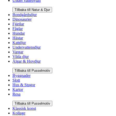
Under vattenytan
Tillbaka till Natur & Djur
Bondgårdsdjur
Dinosaurier
Fjärilar
Fåglar
Hundar
Hästar
Kattdjur
Undervattensdjur
Vargar
Vilda djur
Älgar & Hovdjur
Tillbaka till Pusselmotiv
Byggnader
Slott
Hus & Stugor
Kartor
Resa
Tillbaka till Pusselmotiv
Klassisk konst
Kollage