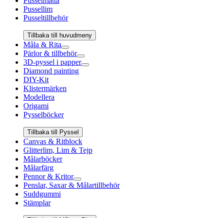
Pusselmatta
Pussellim
Pusseltillbehör
Tillbaka till huvudmeny
Måla & Rita
Pärlor & tillbehör
3D-pyssel i papper
Diamond painting
DIY-Kit
Klistermärken
Modellera
Origami
Pysselböcker
Tillbaka till Pyssel
Canvas & Ritblock
Glitterlim, Lim & Tejp
Målarböcker
Målarfärg
Pennor & Kritor
Penslar, Saxar & Målartillbehör
Suddgummi
Stämplar