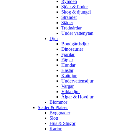
Rymden
Sjöar & floder
Skog & djungel
Stränder
Städer
Trädgårdar
Under vattenytan
Djur
Bondgårdsdjur
Dinosaurier
Fjärilar
Fåglar
Hundar
Hästar
Kattdjur
Undervattensdjur
Vargar
Vilda djur
Älgar & Hovdjur
Blommor
Städer & Platser
Byggnader
Slott
Hus & Stugor
Kartor