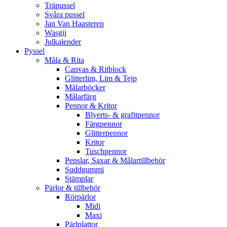
Träpussel
Svåra pussel
Jan Van Haasteren
Wasgij
Julkalender
Pyssel
Måla & Rita
Canvas & Ritblock
Glitterlim, Lim & Tejp
Målarböcker
Målarfärg
Pennor & Kritor
Blyerts- & grafitpennor
Färgpennor
Glitterpennor
Kritor
Tuschpennor
Penslar, Saxar & Målartillbehör
Suddgummi
Stämplar
Pärlor & tillbehör
Rörpärlor
Midi
Maxi
Pärlplattor