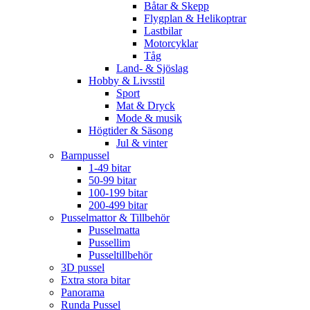
Båtar & Skepp
Flygplan & Helikoptrar
Lastbilar
Motorcyklar
Tåg
Land- & Sjöslag
Hobby & Livsstil
Sport
Mat & Dryck
Mode & musik
Högtider & Säsong
Jul & vinter
Barnpussel
1-49 bitar
50-99 bitar
100-199 bitar
200-499 bitar
Pusselmattor & Tillbehör
Pusselmatta
Pussellim
Pusseltillbehör
3D pussel
Extra stora bitar
Panorama
Runda Pussel