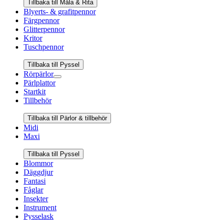
Tillbaka till Måla & Rita
Blyerts- & grafitpennor
Färgpennor
Glitterpennor
Kritor
Tuschpennor
Tillbaka till Pyssel
Rörpärlor
Pärlplattor
Startkit
Tillbehör
Tillbaka till Pärlor & tillbehör
Midi
Maxi
Tillbaka till Pyssel
Blommor
Däggdjur
Fantasi
Fåglar
Insekter
Instrument
Pysselask