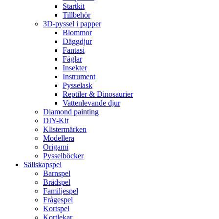
Startkit
Tillbehör
3D-pyssel i papper
Blommor
Däggdjur
Fantasi
Fåglar
Insekter
Instrument
Pysselask
Reptiler & Dinosaurier
Vattenlevande djur
Diamond painting
DIY-Kit
Klistermärken
Modellera
Origami
Pysselböcker
Sällskapspel
Barnspel
Brädspel
Familjespel
Frågespel
Kortspel
Kortlekar