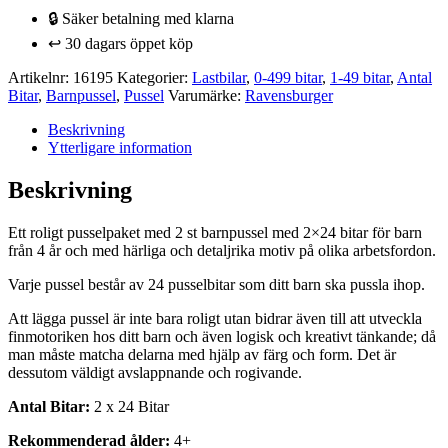
🔒 Säker betalning med klarna
↩️ 30 dagars öppet köp
Artikelnr:
16195
Kategorier:
Lastbilar
,
0-499 bitar
,
1-49 bitar
,
Antal
Bitar
,
Barnpussel
,
Pussel
Varumärke:
Ravensburger
Beskrivning
Ytterligare information
Beskrivning
Ett roligt pusselpaket med 2 st barnpussel med 2×24 bitar för barn
från 4 år och med härliga och detaljrika motiv på olika arbetsfordon.
Varje pussel består av 24 pusselbitar som ditt barn ska pussla ihop.
Att lägga pussel är inte bara roligt utan bidrar även till att utveckla
finmotoriken hos ditt barn och även logisk och kreativt tänkande; då
man måste matcha delarna med hjälp av färg och form. Det är
dessutom väldigt avslappnande och rogivande.
Antal Bitar:
2 x 24 Bitar
Rekommenderad ålder:
4+