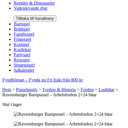
Reptiler & Dinosaurier
Vattenlevande djur
Tillbaka till huvudmeny
Barnspel
Brädspel
Familjespel
Frågespel
Kortspel
Kortlekar
Partyspel
Resespel
Strategispel
Julkalender
Fyndhörnan – Fynda nu
Fri frakt från 800 kr
Hem
>
Pusselmotiv
>
Fordon & Historia
>
Fordon
>
Lastbilar
>
Ravensburger Barnpussel – Arbetsfordon 2×24 bitar
Slut i lager