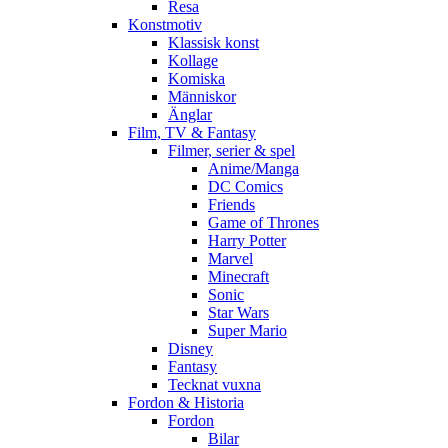
Resa
Konstmotiv
Klassisk konst
Kollage
Komiska
Människor
Änglar
Film, TV & Fantasy
Filmer, serier & spel
Anime/Manga
DC Comics
Friends
Game of Thrones
Harry Potter
Marvel
Minecraft
Sonic
Star Wars
Super Mario
Disney
Fantasy
Tecknat vuxna
Fordon & Historia
Fordon
Bilar