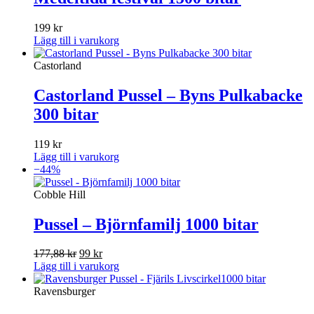
199
kr
Lägg till i varukorg
Castorland
Castorland Pussel – Byns Pulkabacke
300 bitar
119
kr
Lägg till i varukorg
−44%
Cobble Hill
Pussel – Björnfamilj 1000 bitar
Det
Det
177,88
kr
99
kr
ursprungliga
nuvarande
Lägg till i varukorg
priset
priset
var:
är:
Ravensburger
177,88 kr.
99 kr.