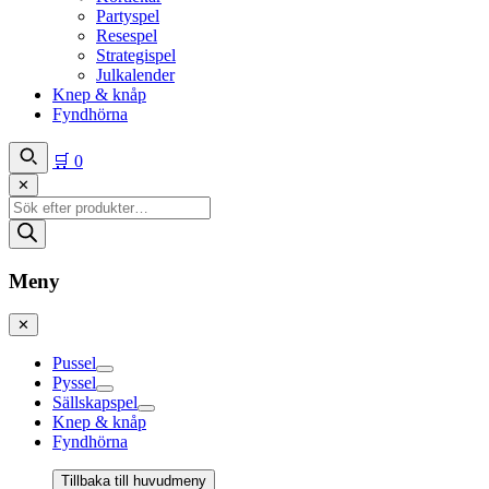
Partyspel
Resespel
Strategispel
Julkalender
Knep & knåp
Fyndhörna
🛒
0
✕
Produktsökning
Meny
✕
Pussel
Pyssel
Sällskapspel
Knep & knåp
Fyndhörna
Tillbaka till huvudmeny