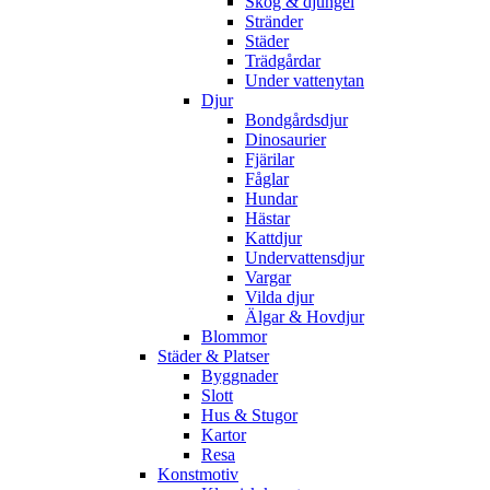
Skog & djungel
Stränder
Städer
Trädgårdar
Under vattenytan
Djur
Bondgårdsdjur
Dinosaurier
Fjärilar
Fåglar
Hundar
Hästar
Kattdjur
Undervattensdjur
Vargar
Vilda djur
Älgar & Hovdjur
Blommor
Städer & Platser
Byggnader
Slott
Hus & Stugor
Kartor
Resa
Konstmotiv