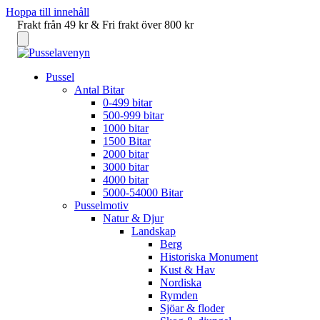
Hoppa till innehåll
Frakt från 49 kr & Fri frakt över 800 kr
Meny
Pussel
Antal Bitar
0-499 bitar
500-999 bitar
1000 bitar
1500 Bitar
2000 bitar
3000 bitar
4000 bitar
5000-54000 Bitar
Pusselmotiv
Natur & Djur
Landskap
Berg
Historiska Monument
Kust & Hav
Nordiska
Rymden
Sjöar & floder