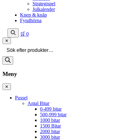
Strategispel
Julkalender
Knep & knåp
Fyndhörna
🛒
0
✕
Produktsökning
Meny
✕
Pussel
Antal Bitar
0-499 bitar
500-999 bitar
1000 bitar
1500 Bitar
2000 bitar
3000 bitar