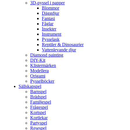
3D-pyssel i papper
Blommor
Däggdjur
Fantasi
Fåglar
Insekter
Instrument
Pysselask
Reptiler & Dinosaurier
Vattenlevande djur
Diamond painting
DIY-Kit
Klistermärken
Modellera
Origami
Pysselböcker
Sällskapspel
Barnspel
Brädspel
Familjespel
Frågespel
Kortspel
Kortlekar
Partyspel
Resespel