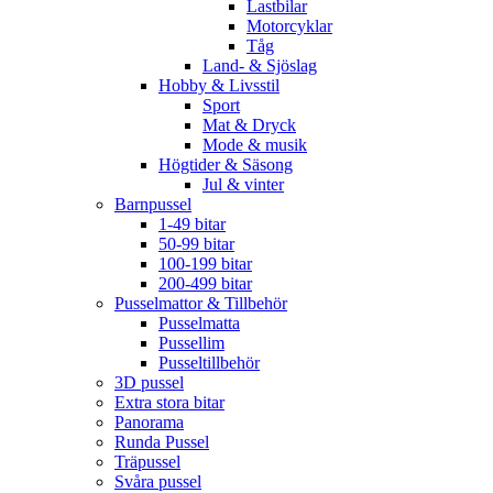
Lastbilar
Motorcyklar
Tåg
Land- & Sjöslag
Hobby & Livsstil
Sport
Mat & Dryck
Mode & musik
Högtider & Säsong
Jul & vinter
Barnpussel
1-49 bitar
50-99 bitar
100-199 bitar
200-499 bitar
Pusselmattor & Tillbehör
Pusselmatta
Pussellim
Pusseltillbehör
3D pussel
Extra stora bitar
Panorama
Runda Pussel
Träpussel
Svåra pussel