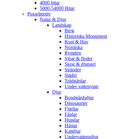
4000 bitar
5000-54000 Bitar
Pusselmotiv
Natur & Djur
Landskap
Berg
Historiska Monument
Kust & Hav
Nordiska
Rymden
Sjöar & floder
Skog & djungel
Stränder
Städer
Trädgårdar
Under vattenytan
Djur
Bondgårdsdjur
Dinosaurier
Fjärilar
Fåglar
Hundar
Hästar
Kattdjur
Undervattensdjur