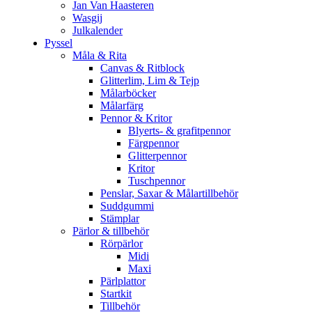
Jan Van Haasteren
Wasgij
Julkalender
Pyssel
Måla & Rita
Canvas & Ritblock
Glitterlim, Lim & Tejp
Målarböcker
Målarfärg
Pennor & Kritor
Blyerts- & grafitpennor
Färgpennor
Glitterpennor
Kritor
Tuschpennor
Penslar, Saxar & Målartillbehör
Suddgummi
Stämplar
Pärlor & tillbehör
Rörpärlor
Midi
Maxi
Pärlplattor
Startkit
Tillbehör