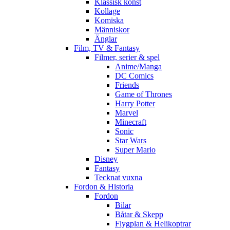
Klassisk konst
Kollage
Komiska
Människor
Änglar
Film, TV & Fantasy
Filmer, serier & spel
Anime/Manga
DC Comics
Friends
Game of Thrones
Harry Potter
Marvel
Minecraft
Sonic
Star Wars
Super Mario
Disney
Fantasy
Tecknat vuxna
Fordon & Historia
Fordon
Bilar
Båtar & Skepp
Flygplan & Helikoptrar