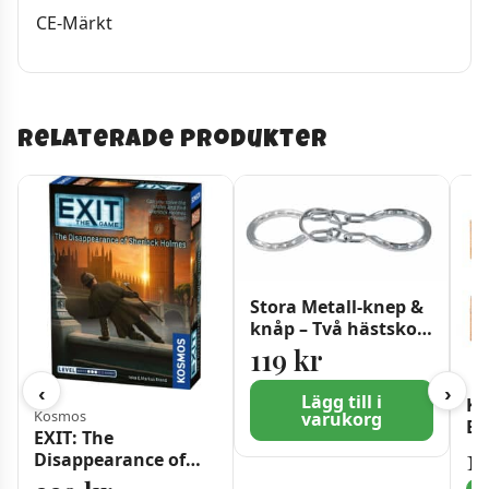
CE-Märkt
Relaterade produkter
Stora Metall-knep &
knåp – Två hästskor
– Svårighetsgrad 2
119
kr
‹
›
Lägg till i
Kn
Kosmos
varukorg
Ba
EXIT: The
Ga
1
Disappearance of
Sv
Sherlock Holmes