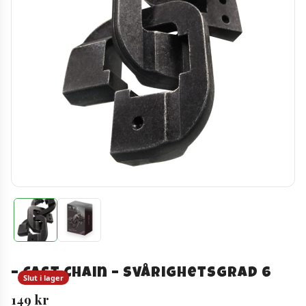
– Cast Chain – Svårighetsgrad 6
Slut i lager
149
kr