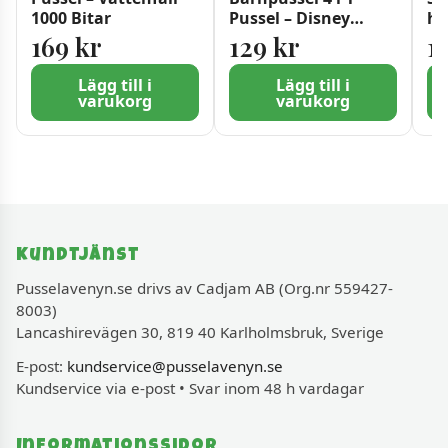
1000 Bitar
Pussel – Disney
ha
Princess, 54 bitar
169
kr
129
kr
1
Lägg till i
Lägg till i
varukorg
varukorg
Kundtjänst
Pusselavenyn.se drivs av Cadjam AB (Org.nr 559427-
8003)
Lancashirevägen 30, 819 40 Karlholmsbruk, Sverige
E-post:
kundservice@pusselavenyn.se
Kundservice via e-post • Svar inom 48 h vardagar
Informationssidor