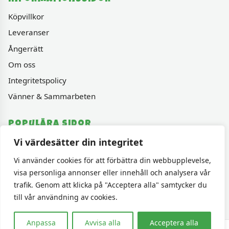
Köpvillkor
Leveranser
Ångerrätt
Om oss
Integritetspolicy
Vänner & Sammarbeten
Populära sidor
Vi värdesätter din integritet
Varumärken
Fyndhörnan
Vi använder cookies för att förbättra din webbupplevelse,
visa personliga annonser eller innehåll och analysera vår
1000 bitars pussel
trafik. Genom att klicka på "Acceptera alla" samtycker du
Sällskapspel
till vår användning av cookies.
Anpassa
Avvisa alla
Acceptera alla