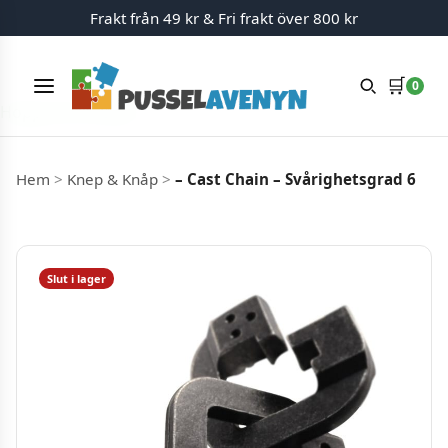
Frakt från 49 kr & Fri frakt över 800 kr
🛒
0
Meny
Hoppa till innehåll
Hem
>
Knep & Knåp
>
– Cast Chain – Svårighetsgrad 6
Slut i lager